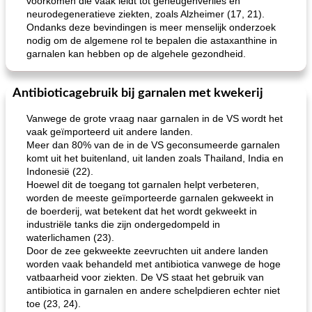
voorkomen die vaak leidt tot geheugenverlies en
neurodegeneratieve ziekten, zoals Alzheimer (17, 21).
Ondanks deze bevindingen is meer menselijk onderzoek
nodig om de algemene rol te bepalen die astaxanthine in
garnalen kan hebben op de algehele gezondheid.
Antibioticagebruik bij garnalen met kwekerij
Vanwege de grote vraag naar garnalen in de VS wordt het
vaak geïmporteerd uit andere landen.
Meer dan 80% van de in de VS geconsumeerde garnalen
komt uit het buitenland, uit landen zoals Thailand, India en
Indonesië (22).
Hoewel dit de toegang tot garnalen helpt verbeteren,
worden de meeste geïmporteerde garnalen gekweekt in
de boerderij, wat betekent dat het wordt gekweekt in
industriële tanks die zijn ondergedompeld in
waterlichamen (23).
Door de zee gekweekte zeevruchten uit andere landen
worden vaak behandeld met antibiotica vanwege de hoge
vatbaarheid voor ziekten. De VS staat het gebruik van
antibiotica in garnalen en andere schelpdieren echter niet
toe (23, 24).