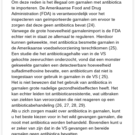
Om deze reden is het illegaal om garnalen met antibiotica
te importeren. De Amerikaanse Food and Drug
Administration (FDA) is verantwoordelijk voor het
inspecteren van geïmporteerde garnalen om ervoor te
zorgen dat deze geen antibiotica bevat (24).
Vanwege de grote hoeveelheid garnalenimport is de FDA
echter niet in staat ze allemaal te reguleren. Hierdoor
kunnen gekweekte, met antibiotica besmette garnalen in
de Amerikaanse voedselvoorziening terechtkomen (25).
Een studie die het antibioticagehalte van in de VS
gekochte zeevruchten onderzocht, vond dat een monster
gekweekte garnalen een detecteerbare hoeveelheid
sulfadimethoxine bevatte, een antibioticum dat niet is
toegestaan ​​voor gebruik in garnalen in de VS ( 25).
Het is niet bewezen dat het gebruik van antibiotica in
garnalen grote nadelige gezondheidseffecten heeft. Het
kan echter leiden tot antibioticaresistentie, wat uitbraken
van ziekten kan veroorzaken die niet reageren op een
antibioticabehandeling (26, 27, 28, 29).
Als u zich zorgen maakt over antibiotica in garnalen, kunt
u het beste kiezen voor in het wild gevangen garnalen, die
nooit met antibiotica worden behandeld. Bovendien kunt u
er zeker van zijn dat in de VS gevangen en bereide
garnalen geen antibiotica bevatten.