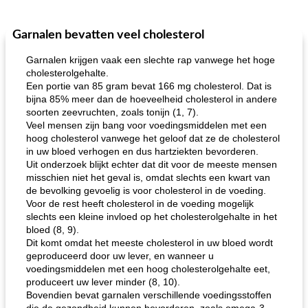
Garnalen bevatten veel cholesterol
One Dish Meal
40
min
Soepen, stoofschotels en Chili
720
min
Garnalen krijgen vaak een slechte rap vanwege het hoge
cholesterolgehalte.
Een portie van 85 gram bevat 166 mg cholesterol. Dat is
bijna 85% meer dan de hoeveelheid cholesterol in andere
soorten zeevruchten, zoals tonijn (1, 7).
Veel mensen zijn bang voor voedingsmiddelen met een
hoog cholesterol vanwege het geloof dat ze de cholesterol
in uw bloed verhogen en dus hartziekten bevorderen.
Uit onderzoek blijkt echter dat dit voor de meeste mensen
gemakkelijke rijst en hamburger een gerecht diner
oma's griessnockerlsuppe (rund- en griesmeelknoedelsoep)
misschien niet het geval is, omdat slechts een kwart van
de bevolking gevoelig is voor cholesterol in de voeding.
Voor de rest heeft cholesterol in de voeding mogelijk
slechts een kleine invloed op het cholesterolgehalte in het
bloed (8, 9).
Dit komt omdat het meeste cholesterol in uw bloed wordt
geproduceerd door uw lever, en wanneer u
voedingsmiddelen met een hoog cholesterolgehalte eet,
produceert uw lever minder (8, 10).
Bovendien bevat garnalen verschillende voedingsstoffen