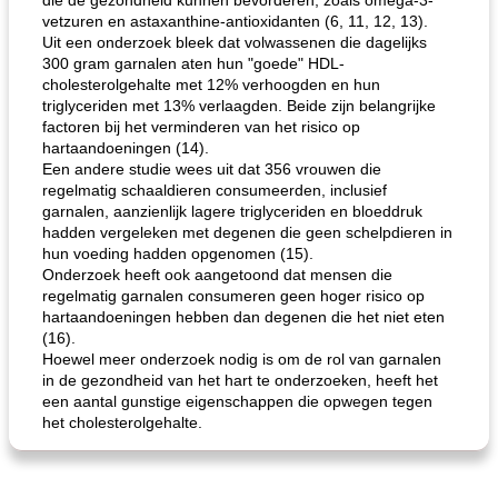
die de gezondheid kunnen bevorderen, zoals omega-3-
vetzuren en astaxanthine-antioxidanten (6, 11, 12, 13).
Uit een onderzoek bleek dat volwassenen die dagelijks
300 gram garnalen aten hun "goede" HDL-
cholesterolgehalte met 12% verhoogden en hun
triglyceriden met 13% verlaagden. Beide zijn belangrijke
factoren bij het verminderen van het risico op
hartaandoeningen (14).
Een andere studie wees uit dat 356 vrouwen die
regelmatig schaaldieren consumeerden, inclusief
garnalen, aanzienlijk lagere triglyceriden en bloeddruk
hadden vergeleken met degenen die geen schelpdieren in
hun voeding hadden opgenomen (15).
Onderzoek heeft ook aangetoond dat mensen die
regelmatig garnalen consumeren geen hoger risico op
hartaandoeningen hebben dan degenen die het niet eten
(16).
Hoewel meer onderzoek nodig is om de rol van garnalen
in de gezondheid van het hart te onderzoeken, heeft het
een aantal gunstige eigenschappen die opwegen tegen
het cholesterolgehalte.