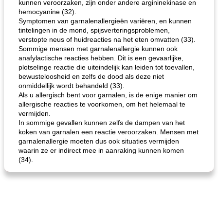
kunnen veroorzaken, zijn onder andere argininekinase en
hemocyanine (32).
Symptomen van garnalenallergieën variëren, en kunnen
de jamcake van Georgië tennessee
blauwe kaasperen kip
tintelingen in de mond, spijsverteringsproblemen,
verstopte neus of huidreacties na het eten omvatten (33).
Sommige mensen met garnalenallergie kunnen ook
anafylactische reacties hebben. Dit is een gevaarlijke,
plotselinge reactie die uiteindelijk kan leiden tot toevallen,
bewusteloosheid en zelfs de dood als deze niet
onmiddellijk wordt behandeld (33).
Als u allergisch bent voor garnalen, is de enige manier om
allergische reacties te voorkomen, om het helemaal te
vermijden.
In sommige gevallen kunnen zelfs de dampen van het
koken van garnalen een reactie veroorzaken. Mensen met
garnalenallergie moeten dus ook situaties vermijden
waarin ze er indirect mee in aanraking kunnen komen
(34).