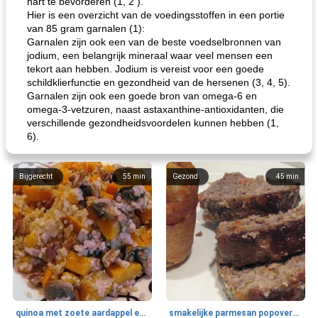
hart te bevorderen (1, 2 ).
Hier is een overzicht van de voedingsstoffen in een portie
van 85 gram garnalen (1):
Garnalen zijn ook een van de beste voedselbronnen van
jodium, een belangrijk mineraal waar veel mensen een
tekort aan hebben. Jodium is vereist voor een goede
schildklierfunctie en gezondheid van de hersenen (3, 4, 5).
Garnalen zijn ook een goede bron van omega-6 en
omega-3-vetzuren, naast astaxanthine-antioxidanten, die
verschillende gezondheidsvoordelen kunnen hebben (1,
6).
Bijgerecht
55
min
Gezond
45
min
quinoa met zoete aardappel en champignons
smakelijke parmesan popovers (gezonder!)