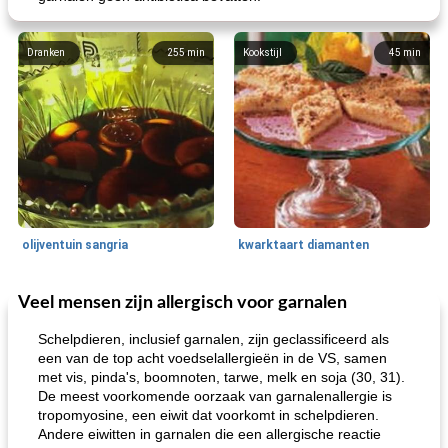
Dranken
255
min
Kookstijl
45
min
olijventuin sangria
kwarktaart diamanten
Veel mensen zijn allergisch voor garnalen
Feestdagen en evenementen
65
min
One Dish Meal
310
min
Schelpdieren, inclusief garnalen, zijn geclassificeerd als
een van de top acht voedselallergieën in de VS, samen
met vis, pinda's, boomnoten, tarwe, melk en soja (30, 31).
De meest voorkomende oorzaak van garnalenallergie is
tropomyosine, een eiwit dat voorkomt in schelpdieren.
Andere eiwitten in garnalen die een allergische reactie