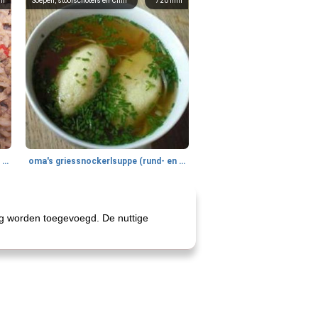
in
Soepen, stoofschotels en Chili
720
min
gemakkelijke rijst en hamburger een gerecht diner
oma's griessnockerlsuppe (rund- en griesmeelknoedelsoep)
ng worden toegevoegd. De nuttige