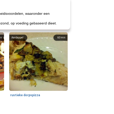
dheidsvoordelen, waaronder een
ezond, op voeding gebaseerd dieet.
in
Aardappel
60
min
rustieke dorpspizza