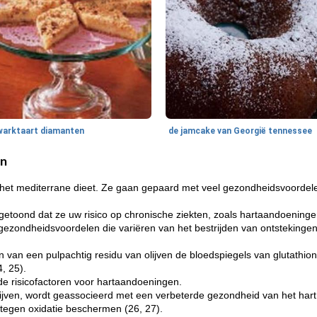
warktaart diamanten
de jamcake van Georgië tennessee
en
 het mediterrane dieet. Ze gaan gepaard met veel gezondheidsvoordel
ngetoond dat ze uw risico op chronische ziekten, zoals hartaandoening
et gezondheidsvoordelen die variëren van het bestrijden van ontstekinge
van een pulpachtig residu van olijven de bloedspiegels van glutathion
4, 25).
de risicofactoren voor hartaandoeningen.
 olijven, wordt geassocieerd met een verbeterde gezondheid van het hart
 tegen oxidatie beschermen (26, 27).