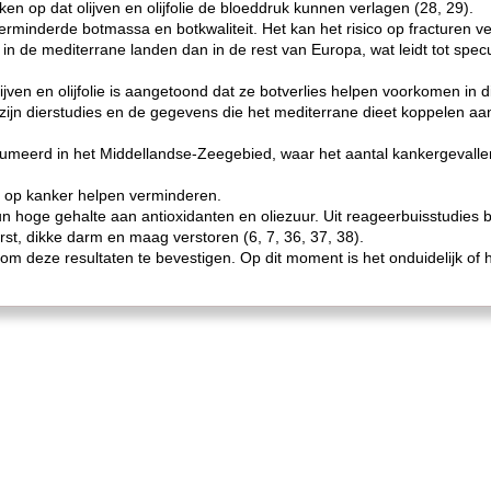
op dat olijven en olijfolie de bloeddruk kunnen verlagen (28, 29).
minderde botmassa en botkwaliteit. Het kan het risico op fracturen ve
in de mediterrane landen dan in de rest van Europa, wat leidt tot spec
jven en olijfolie is aangetoond dat ze botverlies helpen voorkomen in di
zijn dierstudies en de gegevens die het mediterrane dieet koppelen a
nsumeerd in het Middellandse-Zeegebied, waar het aantal kankergevalle
ico op kanker helpen verminderen.
 hun hoge gehalte aan antioxidanten en oliezuur. Uit reageerbuisstudies 
rst, dikke darm en maag verstoren (6, 7, 36, 37, 38).
om deze resultaten te bevestigen. Op dit moment is het onduidelijk of het