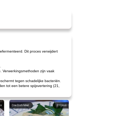
efermenteerd. Dit proces verwijdert
.
e. Verwerkingsmethoden zijn vaak
beschermt tegen schadelijke bacteriën.
n tot een betere spijsvertering (21,
in
One Dish Meal
310
min