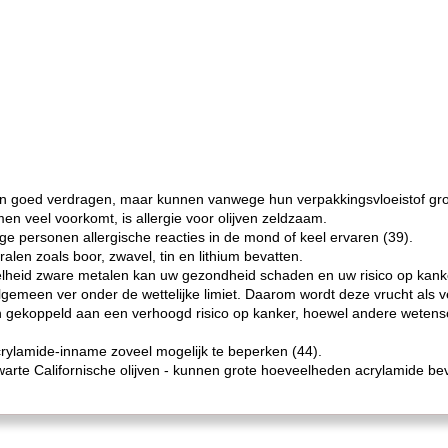
n goed verdragen, maar kunnen vanwege hun verpakkingsvloeistof gro
men veel voorkomt, is allergie voor olijven zeldzaam.
ge personen allergische reacties in de mond of keel ervaren (39).
len zoals boor, zwavel, tin en lithium bevatten.
lheid zware metalen kan uw gezondheid schaden en uw risico op kank
 algemeen ver onder de wettelijke limiet. Daarom wordt deze vrucht als 
 gekoppeld aan een verhoogd risico op kanker, hoewel andere wetensc
crylamide-inname zoveel mogelijk te beperken (44).
warte Californische olijven - kunnen grote hoeveelheden acrylamide be