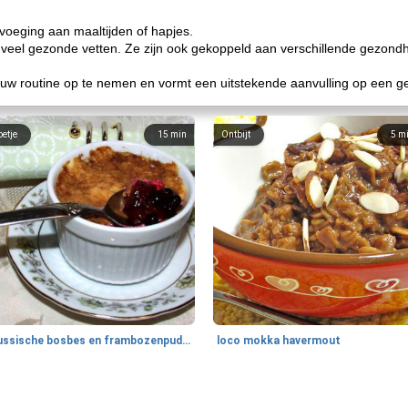
oevoeging aan maaltijden of hapjes.
 veel gezonde vetten. Ze zijn ook gekoppeld aan verschillende gezon
 uw routine op te nemen en vormt een uitstekende aanvulling op een g
oetje
15
min
Ontbijt
5
m
Russische bosbes en frambozenpudding
loco mokka havermout