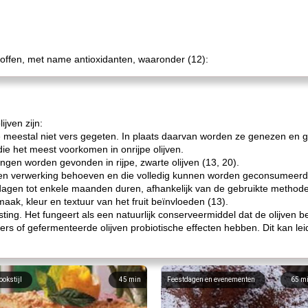
 stoffen, met name antioxidanten, waaronder (12):
jven zijn:
ze meestal niet vers gegeten. In plaats daarvan worden ze genezen en g
die het meest voorkomen in onrijpe olijven.
ingen worden gevonden in rijpe, zwarte olijven (13, 20).
 geen verwerking behoeven en die volledig kunnen worden geconsumeerd
dagen tot enkele maanden duren, afhankelijk van de gebruikte method
maak, kleur en textuur van het fruit beïnvloeden (13).
isting. Het fungeert als een natuurlijk conserveermiddel dat de olijven 
of gefermenteerde olijven probiotische effecten hebben. Dit kan leide
ookstijl
45
min
Feestdagen en evenementen
65
m