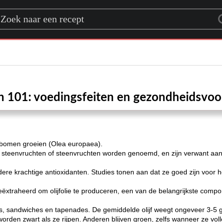
rch for a recipe
en 101: voedingsfeiten en gezondheidsvoo
ijfbomen groeien (Olea europaea).
 steenvruchten of steenvruchten worden genoemd, en zijn verwant aan
dere krachtige antioxidanten. Studies tonen aan dat ze goed zijn voor
eëxtraheerd om olijfolie te produceren, een van de belangrijkste comp
es, sandwiches en tapenades. De gemiddelde olijf weegt ongeveer 3-5 
orden zwart als ze rijpen. Anderen blijven groen, zelfs wanneer ze volled