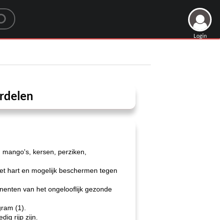
Login
rdelen
 mango's, kersen, perziken,
 het hart en mogelijk beschermen tegen
onenten van het ongelooflijk gezonde
gram (1).
ig rijp zijn.