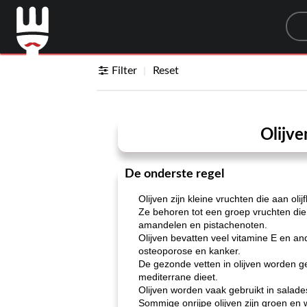
Sea
Filter
Reset
Olijv
De onderste regel
Olijven zijn kleine vruchten die aan ol
Ze behoren tot een groep vruchten die
amandelen en pistachenoten.
Olijven bevatten veel vitamine E en an
osteoporose en kanker.
De gezonde vetten in olijven worden g
mediterrane dieet.
Olijven worden vaak gebruikt in salad
Sommige onrijpe olijven zijn groen en w