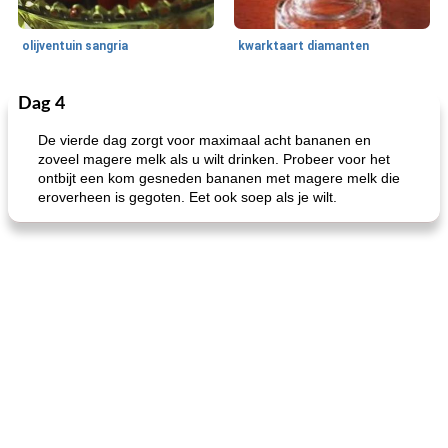
olijventuin sangria
kwarktaart diamanten
Dag 4
Feestdagen en evenementen
65
min
One Dish Meal
310
min
De vierde dag zorgt voor maximaal acht bananen en
zoveel magere melk als u wilt drinken. Probeer voor het
ontbijt een kom gesneden bananen met magere melk die
eroverheen is gegoten. Eet ook soep als je wilt.
de jamcake van Georgië tennessee
blauwe kaasperen kip