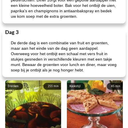
peulvruchten. Diner zorgt voor een gepofte aardappel met
een kleine hoeveelheid boter. Bak voor het ontbijt de uien,
paprika's en champignons in antiaanbakspray en bedek
uw kom soep met de extra groenten.
Dag 3
De derde dag is een combinatie van fruit en groenten,
maar aan het einde van de dag geen aardappel.
Overweeg voor het ontbijt een schaal met vers fruit in
stukjes gesneden in verschillende kleuren met een takje
munt. Bewaar de groenten voor lunch en diner, maar voeg
soep bij je ontbijt als je nog honger hebt.
Dranken
255
min
Kookstijl
45
min