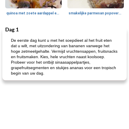
quinoa met zoete aardappel en champignons
smakelijke parmesan popovers (gezonder!)
Dag 1
One Dish Meal
40
min
Soepen, stoofschotels en Chili
720
min
De eerste dag kunt u met het soepdieet al het fruit eten
dat u wilt, met uitzondering van bananen vanwege het
hoge zetmeelgehalte. Vermijd vruchtensappen, fruitsnacks
en fruitsmaken. Kies, hele vruchten naast koolsoep.
Probeer voor het ontbijt sinaasappelpartjes,
grapefruitsegmenten en stukjes ananas voor een tropisch
begin van uw dag.
gemakkelijke rijst en hamburger een gerecht diner
oma's griessnockerlsuppe (rund- en griesmeelknoedelsoep)