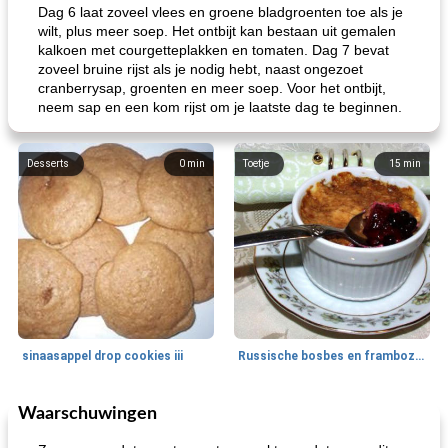
Dag 6 laat zoveel vlees en groene bladgroenten toe als je
wilt, plus meer soep. Het ontbijt kan bestaan ​​uit gemalen
kalkoen met courgetteplakken en tomaten. Dag 7 bevat
zoveel bruine rijst als je nodig hebt, naast ongezoet
cranberrysap, groenten en meer soep. Voor het ontbijt,
neem sap en een kom rijst om je laatste dag te beginnen.
Desserts
0
min
Toetje
15
min
sinaasappel drop cookies iii
Russische bosbes en frambozenpudding
Waarschuwingen
Ontbijt
5
min
Aardappel
60
min