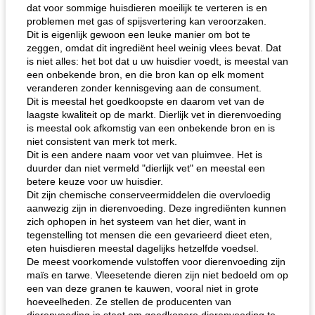
dat voor sommige huisdieren moeilijk te verteren is en
problemen met gas of spijsvertering kan veroorzaken.
Dit is eigenlijk gewoon een leuke manier om bot te
zeggen, omdat dit ingrediënt heel weinig vlees bevat. Dat
is niet alles: het bot dat u uw huisdier voedt, is meestal van
een onbekende bron, en die bron kan op elk moment
veranderen zonder kennisgeving aan de consument.
Dit is meestal het goedkoopste en daarom vet van de
laagste kwaliteit op de markt. Dierlijk vet in dierenvoeding
is meestal ook afkomstig van een onbekende bron en is
niet consistent van merk tot merk.
Dit is een andere naam voor vet van pluimvee. Het is
duurder dan niet vermeld "dierlijk vet" en meestal een
betere keuze voor uw huisdier.
Dit zijn chemische conserveermiddelen die overvloedig
aanwezig zijn in dierenvoeding. Deze ingrediënten kunnen
zich ophopen in het systeem van het dier, want in
tegenstelling tot mensen die een gevarieerd dieet eten,
eten huisdieren meestal dagelijks hetzelfde voedsel.
De meest voorkomende vulstoffen voor dierenvoeding zijn
maïs en tarwe. Vleesetende dieren zijn niet bedoeld om op
een van deze granen te kauwen, vooral niet in grote
hoeveelheden. Ze stellen de producenten van