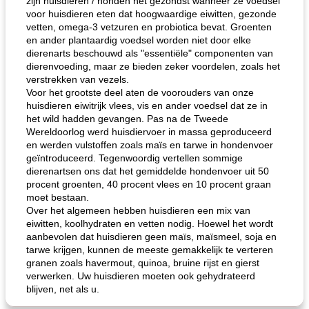
zijn huisdieren / honden het gezondst wanneer ze voedsel
voor huisdieren eten dat hoogwaardige eiwitten, gezonde
vetten, omega-3 vetzuren en probiotica bevat. Groenten
en ander plantaardig voedsel worden niet door elke
dierenarts beschouwd als "essentiële" componenten van
dierenvoeding, maar ze bieden zeker voordelen, zoals het
verstrekken van vezels.
Voor het grootste deel aten de voorouders van onze
huisdieren eiwitrijk vlees, vis en ander voedsel dat ze in
het wild hadden gevangen. Pas na de Tweede
Wereldoorlog werd huisdiervoer in massa geproduceerd
en werden vulstoffen zoals maïs en tarwe in hondenvoer
geïntroduceerd. Tegenwoordig vertellen sommige
dierenartsen ons dat het gemiddelde hondenvoer uit 50
procent groenten, 40 procent vlees en 10 procent graan
moet bestaan.
Over het algemeen hebben huisdieren een mix van
eiwitten, koolhydraten en vetten nodig. Hoewel het wordt
aanbevolen dat huisdieren geen maïs, maïsmeel, soja en
tarwe krijgen, kunnen de meeste gemakkelijk te verteren
granen zoals havermout, quinoa, bruine rijst en gierst
verwerken. Uw huisdieren moeten ook gehydrateerd
blijven, net als u.