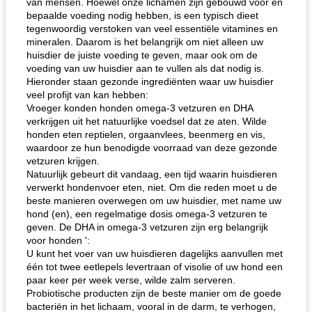
van mensen. Hoewel onze lichamen zijn gebouwd voor en
bepaalde voeding nodig hebben, is een typisch dieet
tegenwoordig verstoken van veel essentiële vitamines en
mineralen. Daarom is het belangrijk om niet alleen uw
huisdier de juiste voeding te geven, maar ook om de
voeding van uw huisdier aan te vullen als dat nodig is.
Hieronder staan ​​gezonde ingrediënten waar uw huisdier
veel profijt van kan hebben:
Vroeger konden honden omega-3 vetzuren en DHA
verkrijgen uit het natuurlijke voedsel dat ze aten. Wilde
honden eten reptielen, orgaanvlees, beenmerg en vis,
waardoor ze hun benodigde voorraad van deze gezonde
vetzuren krijgen.
Natuurlijk gebeurt dit vandaag, een tijd waarin huisdieren
verwerkt hondenvoer eten, niet. Om die reden moet u de
beste manieren overwegen om uw huisdier, met name uw
hond (en), een regelmatige dosis omega-3 vetzuren te
geven. De DHA in omega-3 vetzuren zijn erg belangrijk
voor honden ':
U kunt het voer van uw huisdieren dagelijks aanvullen met
één tot twee eetlepels levertraan of visolie of uw hond een
paar keer per week verse, wilde zalm serveren.
Probiotische producten zijn de beste manier om de goede
bacteriën in het lichaam, vooral in de darm, te verhogen,