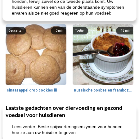
honden, terwijl zuivel op de tweede plaats komt. Uw
huisdieren kunnen een van de onderstaande symptomen
ervaren als ze niet goed reageren op hun voedsel:
Desserts
0
min
Toetje
15
min
sinaasappel drop cookies iii
Russische bosbes en frambozenpudding
Laatste gedachten over diervoeding en gezond
Ontbijt
5
min
Aardappel
60
min
voedsel voor huisdieren
Lees verder: Beste spijsverteringsenzymen voor honden
hoe ze aan uw huisdier te geven