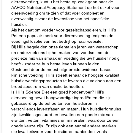
dierenvoeding, kunt u het beste op zoek gaan naar de
AAFCO Nutritional Adequacy Statement op het etiket voor
dierenvoeding om te zien of dat voer compleet en
evenwichtig is voor de levensfase van het specifieke
huisdier.
Als het gaat om voeder voor gezelschapsdieren, is Hill's
Pet een populair merk voor dierenvoeding. Volgens de
voedingsfilosofie van het bedrijf op haar website:
Bij Hill's begeleiden onze tientallen jaren van wetenschap
en onderzoek ons ​​bij het maken van voedsel met de
precieze mix van smaak en voeding die uw huisdier nodig
heeft - zodat ze hun beste leven kunnen leiden ...
Gesteund door de meest uitgebreide evidence-based
klinische voeding, Hill's streeft ernaar de hoogste kwaliteit
huisdiervoedingsproducten te leveren die voldoen aan een
breed spectrum van unieke behoeften.
Is Hill's Science Diet een goed hondenvoer? Hill's
diervoeding bevat hoogwaardige ingrediënten die zijn
gebaseerd op de behoeften van huisdieren in
verschillende levensfasen en maten. Hun huisdierformules
zijn kwaliteitsgestuurd en bevatten een goede mix van
eiwitten, vetten, vitamines en mineralen, waardoor ze een
goede keuze zijn. Er zijn ook een aantal andere merken
die kwaliteitsvoer voor huisdieren aanbieden, zoals