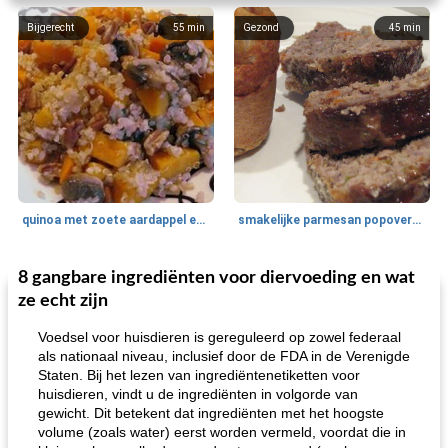
Bijgerecht
55
min
Gezond
45
min
quinoa met zoete aardappel en champignons
smakelijke parmesan popovers (gezonder!)
8 gangbare ingrediënten voor diervoeding en wat
One Dish Meal
40
min
Soepen, stoofschotels en Chili
720
min
ze echt zijn
Voedsel voor huisdieren is gereguleerd op zowel federaal
als nationaal niveau, inclusief door de FDA in de Verenigde
Staten. Bij het lezen van ingrediëntenetiketten voor
huisdieren, vindt u de ingrediënten in volgorde van
gewicht. Dit betekent dat ingrediënten met het hoogste
volume (zoals water) eerst worden vermeld, voordat die in