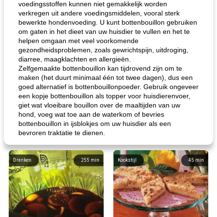
voedingsstoffen kunnen niet gemakkelijk worden
verkregen uit andere voedingsmiddelen, vooral sterk
bewerkte hondenvoeding. U kunt bottenbouillon gebruiken
om gaten in het dieet van uw huisdier te vullen en het te
helpen omgaan met veel voorkomende
gezondheidsproblemen, zoals gewrichtspijn, uitdroging,
diarree, maagklachten en allergieën.
Zelfgemaakte bottenbouillon kan tijdrovend zijn om te
maken (het duurt minimaal één tot twee dagen), dus een
goed alternatief is bottenbouillonpoeder. Gebruik ongeveer
een kopje bottenbouillon als topper voor huisdierenvoer,
giet wat vloeibare bouillon over de maaltijden van uw
hond, voeg wat toe aan de waterkom of bevries
bottenbouillon in ijsblokjes om uw huisdier als een
bevroren traktatie te dienen.
Dranken
255
min
Kookstijl
45
min