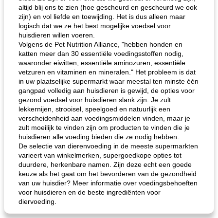
altijd blij ons te zien (hoe gescheurd en gescheurd we ook
zijn) en vol liefde en toewijding. Het is dus alleen maar
logisch dat we ze het best mogelijke voedsel voor
huisdieren willen voeren.
Volgens de Pet Nutrition Alliance, "hebben honden en
katten meer dan 30 essentiële voedingsstoffen nodig,
waaronder eiwitten, essentiële aminozuren, essentiële
vetzuren en vitaminen en mineralen." Het probleem is dat
in uw plaatselijke supermarkt waar meestal ten minste één
gangpad volledig aan huisdieren is gewijd, de opties voor
gezond voedsel voor huisdieren slank zijn. Je zult
lekkernijen, strooisel, speelgoed en natuurlijk een
verscheidenheid aan voedingsmiddelen vinden, maar je
zult moeilijk te vinden zijn om producten te vinden die je
huisdieren alle voeding bieden die ze nodig hebben.
De selectie van dierenvoeding in de meeste supermarkten
varieert van winkelmerken, supergoedkope opties tot
duurdere, herkenbare namen. Zijn deze echt een goede
keuze als het gaat om het bevorderen van de gezondheid
van uw huisdier? Meer informatie over voedingsbehoeften
voor huisdieren en de beste ingrediënten voor
diervoeding.