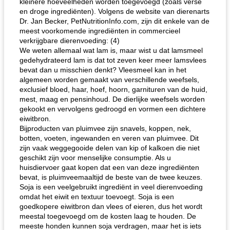
kleinere hoeveelheden worden toegevoegd (zoals verse
en droge ingrediënten). Volgens de website van dierenarts
gemakkelijke rijst en hamburger een gerecht diner
oma's griessnockerlsuppe (rund- en griesmeelknoedelsoep)
Dr. Jan Becker, PetNutritionInfo.com, zijn dit enkele van de
meest voorkomende ingrediënten in commercieel
verkrijgbare dierenvoeding: (4)
We weten allemaal wat lam is, maar wist u dat lamsmeel
gedehydrateerd lam is dat tot zeven keer meer lamsvlees
bevat dan u misschien denkt? Vleesmeel kan in het
algemeen worden gemaakt van verschillende weefsels,
exclusief bloed, haar, hoef, hoorn, garnituren van de huid,
mest, maag en pensinhoud. De dierlijke weefsels worden
gekookt en vervolgens gedroogd en vormen een dichtere
eiwitbron.
Bijproducten van pluimvee zijn snavels, koppen, nek,
botten, voeten, ingewanden en veren van pluimvee. Dit
zijn vaak weggegooide delen van kip of kalkoen die niet
geschikt zijn voor menselijke consumptie. Als u
huisdiervoer gaat kopen dat een van deze ingrediënten
bevat, is pluimveemaaltijd de beste van de twee keuzes.
Soja is een veelgebruikt ingrediënt in veel dierenvoeding
omdat het eiwit en textuur toevoegt. Soja is een
goedkopere eiwitbron dan vlees of eieren, dus het wordt
meestal toegevoegd om de kosten laag te houden. De
meeste honden kunnen soja verdragen, maar het is iets