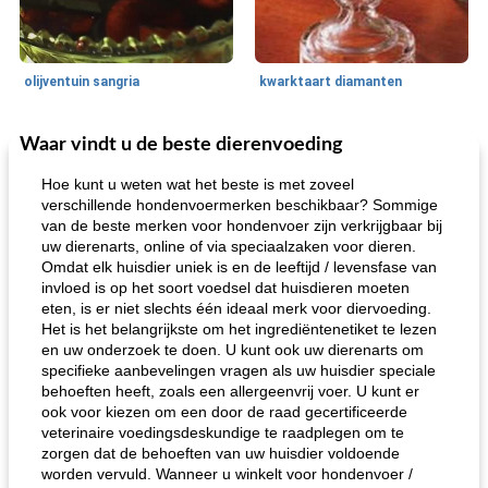
olijventuin sangria
kwarktaart diamanten
Waar vindt u de beste dierenvoeding
Feestdagen en evenementen
65
min
One Dish Meal
310
min
Hoe kunt u weten wat het beste is met zoveel
verschillende hondenvoermerken beschikbaar? Sommige
van de beste merken voor hondenvoer zijn verkrijgbaar bij
uw dierenarts, online of via speciaalzaken voor dieren.
Omdat elk huisdier uniek is en de leeftijd / levensfase van
invloed is op het soort voedsel dat huisdieren moeten
eten, is er niet slechts één ideaal merk voor diervoeding.
Het is het belangrijkste om het ingrediëntenetiket te lezen
en uw onderzoek te doen. U kunt ook uw dierenarts om
de jamcake van Georgië tennessee
blauwe kaasperen kip
specifieke aanbevelingen vragen als uw huisdier speciale
behoeften heeft, zoals een allergeenvrij voer. U kunt er
ook voor kiezen om een ​​door de raad gecertificeerde
veterinaire voedingsdeskundige te raadplegen om te
zorgen dat de behoeften van uw huisdier voldoende
worden vervuld. Wanneer u winkelt voor hondenvoer /