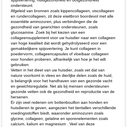
spijsvertering, huidgezondheid en botgezondheid
ondersteunt.
Afgeleid van bronnen zoals kippencollageen, viscollageen
en rundercollageen, zit deze eiwitbron boordevol met alle
essentiële aminozuren, plus verbindingen die de
gezondheid van gewrichten ondersteunen, zoals
glucosamine. Zoek bij het kiezen van een
collageensupplement voor uw huisdier naar een collageen
van hoge kwaliteit dat wordt gehydrolyseerd voor een
gemakkelijkere spijsvertering. Je kunt collageen in
poedervorm, collageencapsules of vloeibaar collageen
voor honden proberen, afhankelijk van hoe je het wilt
gebruiken.
Vetten in het dieet van uw huisdier, zoals vet dat van
nature voorkomt in vlees en dierlijke delen zoals de huid,
is belangrijk voor het handhaven van een gezonde vacht
en gewichtsregulatie. Net als bij mensen ondersteunen
gezonde vetten ook de gezondheid en reproductie van de
hersenen.
Er zijn veel redenen om bottenbouillon aan honden en
huisdieren te geven, aangezien het tientallen verschillende
voedingsstoffen biedt, waaronder aminozuren zoals
glycine, collageen, gelatine en sporenelementen zoals
calcium, kalium en magnesium . Veel van deze