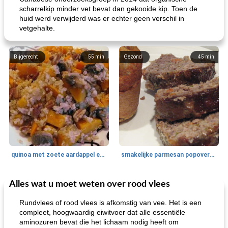
scharrelkip minder vet bevat dan gekooide kip. Toen de
huid werd verwijderd was er echter geen verschil in
vetgehalte.
Bijgerecht
55
min
Gezond
45
min
quinoa met zoete aardappel en champignons
smakelijke parmesan popovers (gezonder!)
Alles wat u moet weten over rood vlees
One Dish Meal
40
min
Soepen, stoofschotels en Chili
720
min
Rundvlees of rood vlees is afkomstig van vee. Het is een
compleet, hoogwaardig eiwitvoer dat alle essentiële
aminozuren bevat die het lichaam nodig heeft om