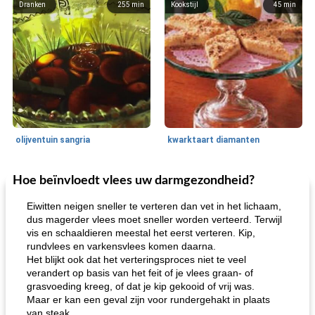
Dranken
255
min
Kookstijl
45
min
olijventuin sangria
kwarktaart diamanten
Hoe beïnvloedt vlees uw darmgezondheid?
Feestdagen en evenementen
65
min
One Dish Meal
310
min
Eiwitten neigen sneller te verteren dan vet in het lichaam,
dus magerder vlees moet sneller worden verteerd. Terwijl
vis en schaaldieren meestal het eerst verteren. Kip,
rundvlees en varkensvlees komen daarna.
Het blijkt ook dat het verteringsproces niet te veel
verandert op basis van het feit of je vlees graan- of
grasvoeding kreeg, of dat je kip gekooid of vrij was.
Maar er kan een geval zijn voor rundergehakt in plaats
van steak.