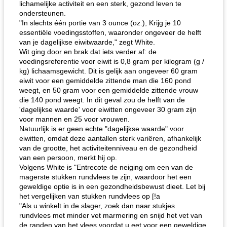
lichamelijke activiteit en een sterk, gezond leven te
ondersteunen.
"In slechts één portie van 3 ounce (oz.), Krijg je 10
essentiële voedingsstoffen, waaronder ongeveer de helft
van je dagelijkse eiwitwaarde," zegt White.
Wit ging door en brak dat iets verder af: de
gemakkelijke rijst en hamburger een gerecht diner
oma's griessnockerlsuppe (rund- en griesmeelknoedelsoep)
voedingsreferentie voor eiwit is 0,8 gram per kilogram (g /
kg) lichaamsgewicht. Dit is gelijk aan ongeveer 60 gram
eiwit voor een gemiddelde zittende man die 160 pond
weegt, en 50 gram voor een gemiddelde zittende vrouw
die 140 pond weegt. In dit geval zou de helft van de
'dagelijkse waarde' voor eiwitten ongeveer 30 gram zijn
voor mannen en 25 voor vrouwen.
Natuurlijk is er geen echte "dagelijkse waarde" voor
eiwitten, omdat deze aantallen sterk variëren, afhankelijk
van de grootte, het activiteitenniveau en de gezondheid
van een persoon, merkt hij op.
Volgens White is "Entrecote de neiging om een ​​van de
magerste stukken rundvlees te zijn, waardoor het een
geweldige optie is in een gezondheidsbewust dieet. Let bij
het vergelijken van stukken rundvlees op [!a
"Als u winkelt in de slager, zoek dan naar stukjes
rundvlees met minder vet marmering en snijd het vet van
de randen van het vlees voordat u eet voor een geweldige