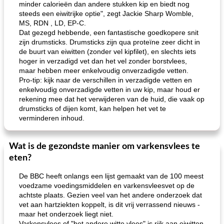
minder calorieën dan andere stukken kip en biedt nog
steeds een eiwitrijke optie", zegt Jackie Sharp Womble,
MS, RDN , LD, EP-C.
Dat gezegd hebbende, een fantastische goedkopere snit
zijn drumsticks. Drumsticks zijn qua proteïne zeer dicht in
de buurt van eiwitten (zonder vel kipfilet), en slechts iets
hoger in verzadigd vet dan het vel zonder borstvlees,
maar hebben meer enkelvoudig onverzadigde vetten.
Pro-tip: kijk naar de verschillen in verzadigde vetten en
enkelvoudig onverzadigde vetten in uw kip, maar houd er
rekening mee dat het verwijderen van de huid, die vaak op
drumsticks of dijen komt, kan helpen het vet te
verminderen inhoud.
Wat is de gezondste manier om varkensvlees te
eten?
De BBC heeft onlangs een lijst gemaakt van de 100 meest
voedzame voedingsmiddelen en varkensvleesvet op de
achtste plaats. Gezien veel van het andere onderzoek dat
vet aan hartziekten koppelt, is dit vrij verrassend nieuws -
maar het onderzoek liegt niet.
Varkensvlees of "het andere witte vlees" is rijk aan eiwitten