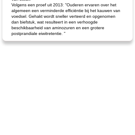
de jamcake van Georgië tennessee
blauwe kaasperen kip
Volgens een proef uit 2013: "Ouderen ervaren over het
algemeen een verminderde efficiëntie bij het kauwen van
voedsel. Gehakt wordt sneller verteerd en opgenomen
dan biefstuk, wat resulteert in een verhoogde
beschikbaarheid van aminozuren en een grotere
postprandiale eiwitretentie. "