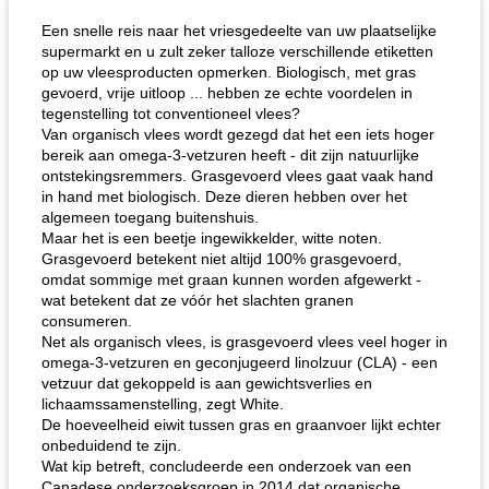
Een snelle reis naar het vriesgedeelte van uw plaatselijke
supermarkt en u zult zeker talloze verschillende etiketten
op uw vleesproducten opmerken. Biologisch, met gras
gevoerd, vrije uitloop ... hebben ze echte voordelen in
tegenstelling tot conventioneel vlees?
Van organisch vlees wordt gezegd dat het een iets hoger
bereik aan omega-3-vetzuren heeft - dit zijn natuurlijke
ontstekingsremmers. Grasgevoerd vlees gaat vaak hand
in hand met biologisch. Deze dieren hebben over het
algemeen toegang buitenshuis.
Maar het is een beetje ingewikkelder, witte noten.
Grasgevoerd betekent niet altijd 100% grasgevoerd,
omdat sommige met graan kunnen worden afgewerkt -
wat betekent dat ze vóór het slachten granen
consumeren.
Net als organisch vlees, is grasgevoerd vlees veel hoger in
omega-3-vetzuren en geconjugeerd linolzuur (CLA) - een
vetzuur dat gekoppeld is aan gewichtsverlies en
lichaamssamenstelling, zegt White.
De hoeveelheid eiwit tussen gras en graanvoer lijkt echter
onbeduidend te zijn.
Wat kip betreft, concludeerde een onderzoek van een
Canadese onderzoeksgroep in 2014 dat organische