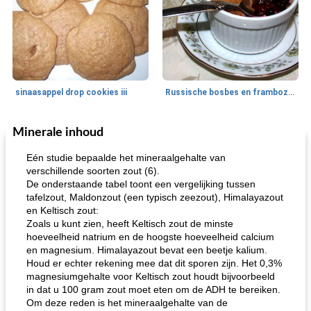
sinaasappel drop cookies iii
Russische bosbes en frambozenpudding
Minerale inhoud
Ontbijt
5
min
Aardappel
60
min
Eén studie bepaalde het mineraalgehalte van
verschillende soorten zout (6).
De onderstaande tabel toont een vergelijking tussen
tafelzout, Maldonzout (een typisch zeezout), Himalayazout
en Keltisch zout:
Zoals u kunt zien, heeft Keltisch zout de minste
hoeveelheid natrium en de hoogste hoeveelheid calcium
en magnesium. Himalayazout bevat een beetje kalium.
Houd er echter rekening mee dat dit sporen zijn. Het 0,3%
loco mokka havermout
rustieke dorpspizza
magnesiumgehalte voor Keltisch zout houdt bijvoorbeeld
in dat u 100 gram zout moet eten om de ADH te bereiken.
Om deze reden is het mineraalgehalte van de