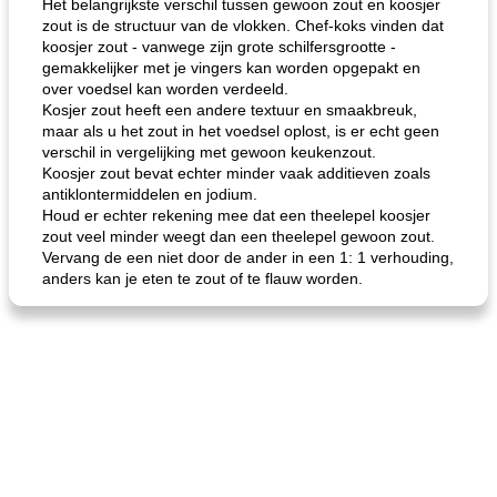
Het belangrijkste verschil tussen gewoon zout en koosjer
zout is de structuur van de vlokken. Chef-koks vinden dat
koosjer zout - vanwege zijn grote schilfersgrootte -
de jamcake van Georgië tennessee
blauwe kaasperen kip
gemakkelijker met je vingers kan worden opgepakt en
over voedsel kan worden verdeeld.
Kosjer zout heeft een andere textuur en smaakbreuk,
maar als u het zout in het voedsel oplost, is er echt geen
verschil in vergelijking met gewoon keukenzout.
Koosjer zout bevat echter minder vaak additieven zoals
antiklontermiddelen en jodium.
Houd er echter rekening mee dat een theelepel koosjer
zout veel minder weegt dan een theelepel gewoon zout.
Vervang de een niet door de ander in een 1: 1 verhouding,
anders kan je eten te zout of te flauw worden.