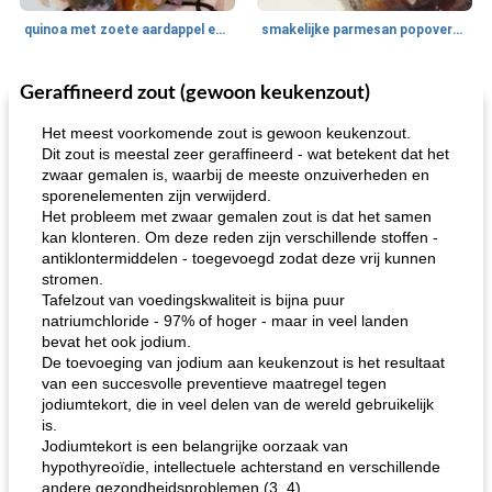
quinoa met zoete aardappel en champignons
smakelijke parmesan popovers (gezonder!)
Geraffineerd zout (gewoon keukenzout)
One Dish Meal
40
min
Soepen, stoofschotels en Chili
720
min
Het meest voorkomende zout is gewoon keukenzout.
Dit zout is meestal zeer geraffineerd - wat betekent dat het
zwaar gemalen is, waarbij de meeste onzuiverheden en
sporenelementen zijn verwijderd.
Het probleem met zwaar gemalen zout is dat het samen
kan klonteren. Om deze reden zijn verschillende stoffen -
antiklontermiddelen - toegevoegd zodat deze vrij kunnen
stromen.
Tafelzout van voedingskwaliteit is bijna puur
gemakkelijke rijst en hamburger een gerecht diner
oma's griessnockerlsuppe (rund- en griesmeelknoedelsoep)
natriumchloride - 97% of hoger - maar in veel landen
bevat het ook jodium.
De toevoeging van jodium aan keukenzout is het resultaat
van een succesvolle preventieve maatregel tegen
jodiumtekort, die in veel delen van de wereld gebruikelijk
is.
Jodiumtekort is een belangrijke oorzaak van
hypothyreoïdie, intellectuele achterstand en verschillende
andere gezondheidsproblemen (3, 4).