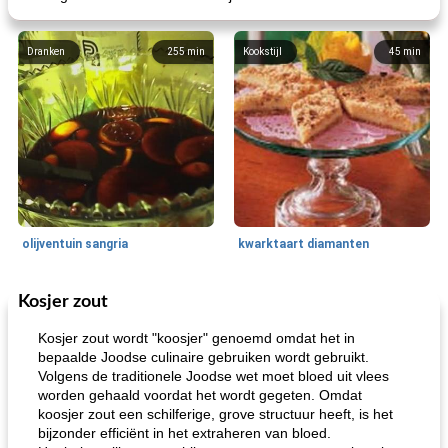
Dranken
255
min
Kookstijl
45
min
olijventuin sangria
kwarktaart diamanten
Kosjer zout
Feestdagen en evenementen
65
min
One Dish Meal
310
min
Kosjer zout wordt "koosjer" genoemd omdat het in
bepaalde Joodse culinaire gebruiken wordt gebruikt.
Volgens de traditionele Joodse wet moet bloed uit vlees
worden gehaald voordat het wordt gegeten. Omdat
koosjer zout een schilferige, grove structuur heeft, is het
bijzonder efficiënt in het extraheren van bloed.