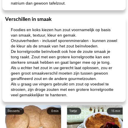
natrium dan gewoon tafelzout.
Verschillen in smaak
Foodies en koks kiezen hun zout voornamelijk op basis
van smaak, textuur, kleur en gemak.
Onzuiverheden - inclusief sporenmineralen - kunnen zowel
de kleur als de smaak van het zout beïnvloeden.
De korrelgrootte beïnvloedt ook hoe de zoute smaak je
tong raakt. Zout met een grotere korrelgrootte kan een
sterkere smaak hebben en gaat langer mee op je tong.
Als u echter het zout in uw gerecht laat oplossen, zou er
geen groot smaakverschil moeten zijn tussen gewoon
geraffineerd zout en de andere gourmetzouten.
Als u graag uw vingers gebruikt om zout op voedsel te
strooien, zijn droge zouten met een grotere korrelgrootte
veel gemakkelijker te hanteren.
Desserts
0
min
Toetje
15
min