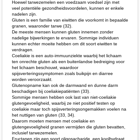
Hoewel tarwezemelen een voedzaam voedsel zijn met
veel potentiële gezondheidsvoordelen, kunnen er enkele
nadelen zijn.
Gluten is een familie van eiwitten die voorkomt in bepaalde
granen, waaronder tarwe (32).
De meeste mensen kunnen gluten innemen zonder
nadelige bijwerkingen te ervaren. Sommige individuen
kunnen echter moeite hebben om dit soort eiwitten te
verdragen.
Coeliakie is een auto-immuunziekte waarbij het lichaam
ten onrechte gluten als een buitenlandse bedreiging voor
het lichaam beschouwt, waardoor
spijsverteringssymptomen zoals buikpijn en diarree
worden veroorzaakt.
Glutenopname kan ook de darmwand en dunne darm
beschadigen bij coeliakiepatiënten (33).
Sommige mensen hebben ook last van niet-coeliakie
glutengevoeligheid, waarbij ze niet positief testen op
coeliakie maar toch spijsverteringsongemakken voelen na
het nuttigen van gluten (33, 34).
Daarom moeten mensen met coeliakie en
glutengevoeligheid granen vermijden die gluten bevatten,
inclusief tarwezemelen.
Fructanen zijn een soort oligosacharide, een koolhydraat