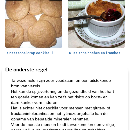
sinaasappel drop cookies iii
Russische bosbes en frambozenpudding
De onderste regel
Ontbijt
5
min
Aardappel
60
min
Tarwezemelen zijn zeer voedzaam en een uitstekende
bron van vezels.
Het kan de spijsvertering en de gezondheid van het hart
ten goede komen en kan zelfs het risico op borst- en
darmkanker verminderen.
Het is echter niet geschikt voor mensen met gluten- of
fructaanintoleranties en het fytinezuurgehalte kan de
opname van bepaalde mineralen remmen.
Voor de meeste mensen biedt tarwezemelen een veilige,
loco mokka havermout
rustieke dorpspizza