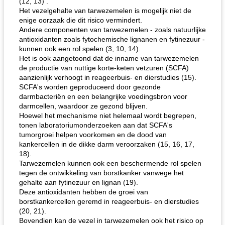
(12, 13) .
Het vezelgehalte van tarwezemelen is mogelijk niet de
enige oorzaak die dit risico vermindert.
Andere componenten van tarwezemelen - zoals natuurlijke
antioxidanten zoals fytochemische lignanen en fytinezuur -
kunnen ook een rol spelen (3, 10, 14).
Het is ook aangetoond dat de inname van tarwezemelen
de productie van nuttige korte-keten vetzuren (SCFA)
aanzienlijk verhoogt in reageerbuis- en dierstudies (15).
SCFA's worden geproduceerd door gezonde
darmbacteriën en een belangrijke voedingsbron voor
darmcellen, waardoor ze gezond blijven.
Hoewel het mechanisme niet helemaal wordt begrepen,
tonen laboratoriumonderzoeken aan dat SCFA's
tumorgroei helpen voorkomen en de dood van
kankercellen in de dikke darm veroorzaken (15, 16, 17,
18).
Tarwezemelen kunnen ook een beschermende rol spelen
tegen de ontwikkeling van borstkanker vanwege het
gehalte aan fytinezuur en lignan (19).
Deze antioxidanten hebben de groei van
borstkankercellen geremd in reageerbuis- en dierstudies
(20, 21).
Bovendien kan de vezel in tarwezemelen ook het risico op