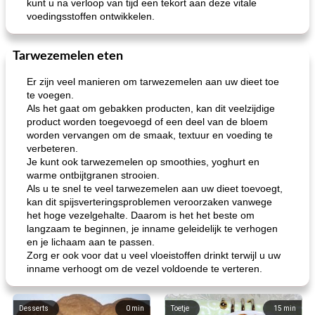
kunt u na verloop van tijd een tekort aan deze vitale
voedingsstoffen ontwikkelen.
Tarwezemelen eten
Er zijn veel manieren om tarwezemelen aan uw dieet toe
te voegen.
Als het gaat om gebakken producten, kan dit veelzijdige
product worden toegevoegd of een deel van de bloem
worden vervangen om de smaak, textuur en voeding te
verbeteren.
Je kunt ook tarwezemelen op smoothies, yoghurt en
warme ontbijtgranen strooien.
Als u te snel te veel tarwezemelen aan uw dieet toevoegt,
kan dit spijsverteringsproblemen veroorzaken vanwege
het hoge vezelgehalte. Daarom is het het beste om
langzaam te beginnen, je inname geleidelijk te verhogen
en je lichaam aan te passen.
Zorg er ook voor dat u veel vloeistoffen drinkt terwijl u uw
inname verhoogt om de vezel voldoende te verteren.
Desserts
0
min
Toetje
15
min