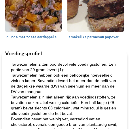
quinoa met zoete aardappel en champignons
smakelijke parmesan popovers (gezonder!)
Voedingsprofiel
One Dish Meal
40
min
Soepen, stoofschotels en Chili
720
min
Tarwezemelen zitten boordevol vele voedingsstoffen. Een
portie van 29 gram levert (1):
Tarwezemelen hebben ook een behoorlijke hoeveelheid
zink en koper. Bovendien levert het meer dan de helft van
de dagelijkse waarde (DV) van selenium en meer dan de
DV van mangaan.
Tarwezemelen zijn niet alleen rijk aan voedingsstoffen, ze
bevatten ook relatief weinig calorieën. Een half kopje (29
gram) bevat slechts 63 calorieën, wat minuscuul is gezien
gemakkelijke rijst en hamburger een gerecht diner
oma's griessnockerlsuppe (rund- en griesmeelknoedelsoep)
alle voedingsstoffen die het bevat.
Bovendien bevat het weinig vet, verzadigd vet en
cholesterol, evenals een goede bron van plantaardig eiwit,