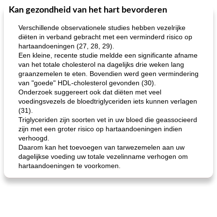
Kan gezondheid van het hart bevorderen
Feestdagen en evenementen
65
min
One Dish Meal
310
min
Verschillende observationele studies hebben vezelrijke
diëten in verband gebracht met een verminderd risico op
hartaandoeningen (27, 28, 29).
Een kleine, recente studie meldde een significante afname
van het totale cholesterol na dagelijks drie weken lang
graanzemelen te eten. Bovendien werd geen vermindering
van "goede" HDL-cholesterol gevonden (30).
Onderzoek suggereert ook dat diëten met veel
voedingsvezels de bloedtriglyceriden iets kunnen verlagen
de jamcake van Georgië tennessee
blauwe kaasperen kip
(31).
Triglyceriden zijn soorten vet in uw bloed die geassocieerd
zijn met een groter risico op hartaandoeningen indien
verhoogd.
Daarom kan het toevoegen van tarwezemelen aan uw
dagelijkse voeding uw totale vezelinname verhogen om
hartaandoeningen te voorkomen.