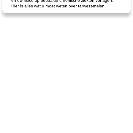
en uw risico op bepaalde chronische ziekten verlagen.
Hier is alles wat u moet weten over tarwezemelen.