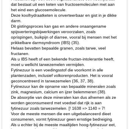
dat bestaat uit een keten van fructosemoleculen met aan
het eind een glucosemolecule.
Deze koolhydraatketen is onverteerbaar en gist in je dikke
darm.
Dit gistingsproces kan gas en andere onaangename
spijsverteringsbijwerkingen veroorzaken, zoals
oprispingen, buikpijn of diarree, vooral bij mensen met het
prikkelbare darmsyndroom (IBS) (35).
Helaas bevatten bepaalde granen, zoals tarwe, veel
fructanen.
Als u IBS heeft of een bekende fructan-intolerantie heeft,
moet u wellicht tarwezemelen vermijden.
Fytinezuur is een voedingsstof die voorkomt in alle
plantenzaden, inclusief volkorenproducten. Het is vooral
geconcentreerd in tarwezemelen (36, 37, 38).
Fytinezuur kan de opname van bepaalde mineralen zoals
zink, magnesium, calcium en ijzer belemmeren (38).
De absorptie van deze mineralen kan dus afnemen als ze
worden geconsumeerd met voedsel dat rijk is aan
fytinezuur zoals tarwezemelen. [! 1638 => 1140 = 7!
Voor de meeste mensen die een uitgebalanceerd dieet
consumeren, vormt fytinezuur geen ernstige bedreiging.
Als u echter bij de meeste maaltijden hoog-fytinezuur eet,