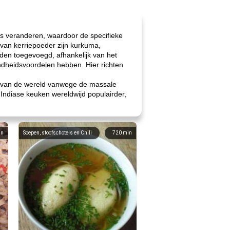
ins veranderen, waardoor de specifieke
van kerriepoeder zijn kurkuma,
den toegevoegd, afhankelijk van het
ondheidsvoordelen hebben. Hier richten
en van de wereld vanwege de massale
Indiase keuken wereldwijd populairder,
in
Soepen, stoofschotels en Chili
720
min