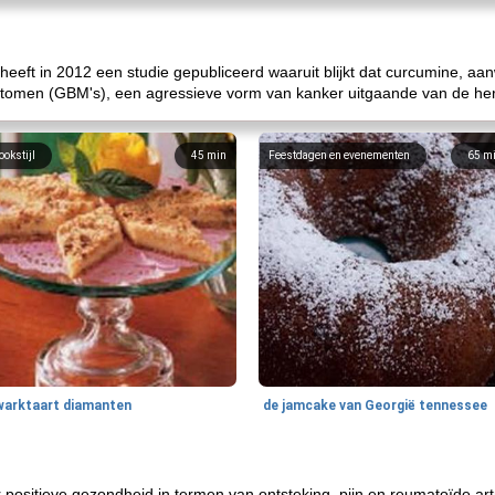
 heeft in 2012 een studie gepubliceerd waaruit blijkt dat curcumine, aa
lastomen (GBM's), een agressieve vorm van kanker uitgaande van de he
ookstijl
45
min
Feestdagen en evenementen
65
m
warktaart diamanten
de jamcake van Georgië tennessee
positieve gezondheid in termen van ontsteking, pijn en reumatoïde ar