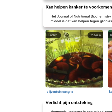
Kan helpen kanker te voorkomen
Het Journal of Nutritional Biochemistry
middel is dat kan helpen tegen gliob
Dranken
255
min
K
olijventuin sangria
k
Verlicht pijn ontsteking
Nogmaals, kurkuma is een middel voor 