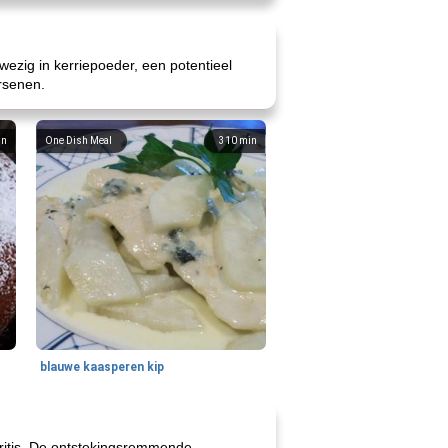
nwezig in kerriepoeder, een potentieel
rsenen.
in
One Dish Meal
310
min
blauwe kaasperen kip
tritis. De ontstekingsremmende