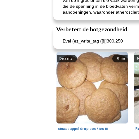
van de ingrediënten die vaak worden g
die de spanning in de bloedvaten vermi
aandoeningen, waaronder atheroscleros
Verbetert de botgezondheid
Eval (ez_write_tag ([![!300,250
Desserts
0
min
T
sinaasappel drop cookies iii