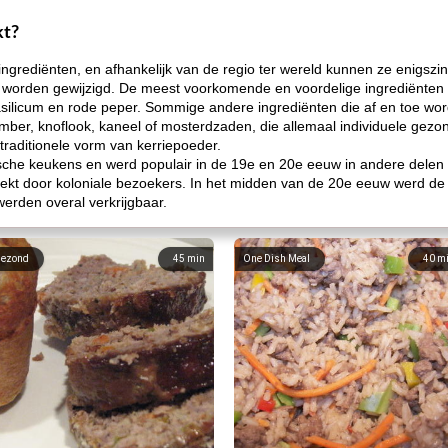
kt?
 ingrediënten, en afhankelijk van de regio ter wereld kunnen ze enigsz
worden gewijzigd. De meest voorkomende en voordelige ingrediënten 
silicum en rode peper. Sommige andere ingrediënten die af en toe wor
ember, knoflook, kaneel of mosterdzaden, die allemaal individuele gez
raditionele vorm van kerriepoeder.
tische keukens en werd populair in de 19e en 20e eeuw in andere del
tdekt door koloniale bezoekers. In het midden van de 20e eeuw werd de 
erden overal verkrijgbaar.
ezond
45
min
One Dish Meal
40
m