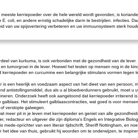
e meeste kerriepoeder over de hele wereld wordt gevonden, is koriande
e E. coli, en andere ernstig schadelijke darm te bestrijden. infecties.
id van uw spijsvertering verbeteren en uw immuunsysteem sterk houden
erdeel van kurkuma, is ook verbonden met de gezondheid van de lever.
r en tumorgroei in de lever. Hoewel het testen op mensen nog in de kin
 kerriepoeder en curcumine een belangrijke stimulans vormen tegen l
is een heerlijk en voedzaam aspect van het dieet van een persoon, m
nd antistollingsmiddel, dus als u al bloedverdunners gebruikt, moet u
ineren. Onderzoek heeft ook aangetoond dat kerriepoeder irriterend i
galblaas. Het stimuleert galblaascontracties, wat goed is voor mense
n of verstopte galwegen.
t meer pit in je leven met kerriepoeder en geniet van alle gezondheid
r, redacteur en uitgever die zijn diploma's Engels en Integrative Biolo
is mede-oprichter van een literair tijdschrift, Sheriff Nottingham, en n
het idee van thuis, gebruikt hij woorden om te onderwijzen, te inspirer