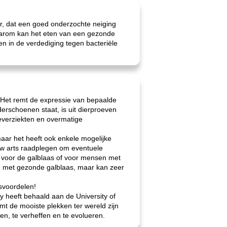
r, dat een goed onderzochte neiging
 Daarom kan het eten van een gezonde
 in de verdediging tegen bacteriële
 Het remt de expressie van bepaalde
derschoenen staat, is uit dierproeven
everziekten en overmatige
aar het heeft ook enkele mogelijke
 uw arts raadplegen om eventuele
s voor de galblaas of voor mensen met
n met gezonde galblaas, maar kan zeer
svoordelen!
gy heeft behaald aan de University of
oemt de mooiste plekken ter wereld zijn
en, te verheffen en te evolueren.