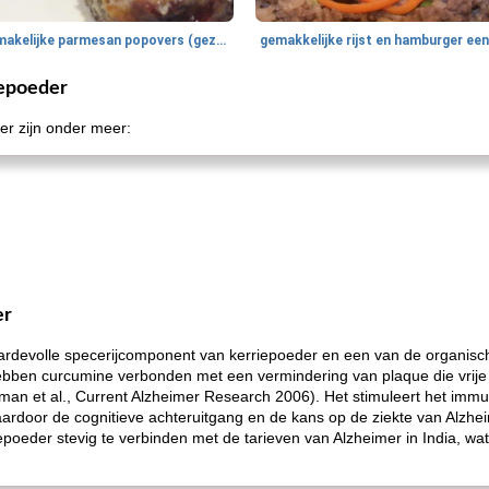
smakelijke parmesan popovers (gezonder!)
epoeder
r zijn onder meer:
er
aardevolle specerijcomponent van kerriepoeder en een van de organi
en curcumine verbonden met een vermindering van plaque die vrije r
an et al., Current Alzheimer Research 2006). Het stimuleert het im
aardoor de cognitieve achteruitgang en de kans op de ziekte van Alzh
poeder stevig te verbinden met de tarieven van Alzheimer in India, wat 