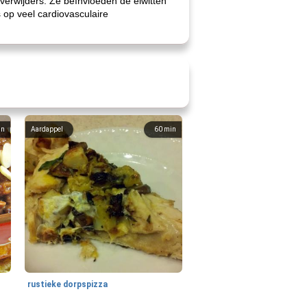
verwijders. Ze beïnvloeden de eiwitten
 op veel cardiovasculaire
in
Aardappel
60
min
rustieke dorpspizza