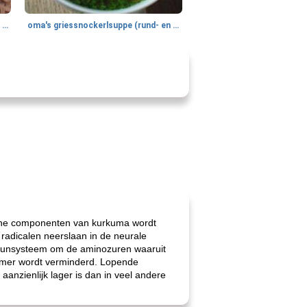
gemakkelijke rijst en hamburger een gerecht diner
oma's griessnockerlsuppe (rund- en griesmeelknoedelsoep)
sche componenten van kurkuma wordt
adicalen neerslaan in de neurale
muunsysteem om de aminozuren waaruit
eimer wordt verminderd. Lopende
aanzienlijk lager is dan in veel andere