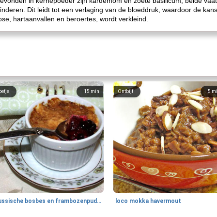
evonden in kerriepoeder zijn kardemom en zoete basilicum, beide vaat
nderen. Dit leidt tot een verlaging van de bloeddruk, waardoor de kans
e, hartaanvallen en beroertes, wordt verkleind.
oetje
15
min
Ontbijt
5
m
Russische bosbes en frambozenpudding
loco mokka havermout