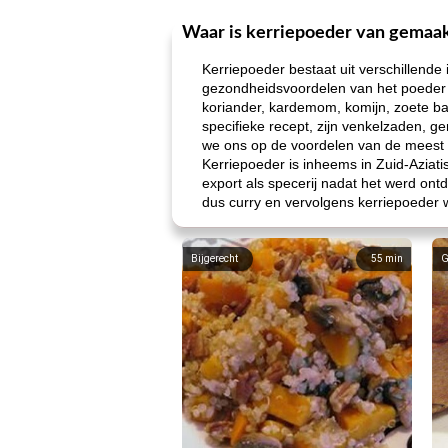
Waar is kerriepoeder van gemaa
Kerriepoeder bestaat uit verschillende
gezondheidsvoordelen van het poeder 
koriander, kardemom, komijn, zoete ba
specifieke recept, zijn venkelzaden, g
we ons op de voordelen van de meest t
Kerriepoeder is inheems in Zuid-Azia
export als specerij nadat het werd on
dus curry en vervolgens kerriepoeder w
Bijgerecht
55
min
G