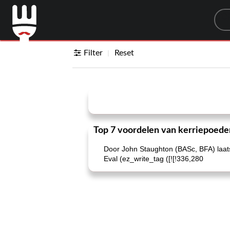
Sea
Filter
Reset
Top 7 voordelen van kerriepoede
Door John Staughton (BASc, BFA) laats
Eval (ez_write_tag ([![!336,280