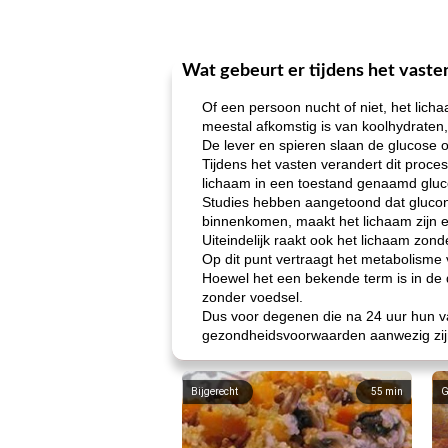
Wat gebeurt er tijdens het vaste
Of een persoon nucht of niet, het lich
meestal afkomstig is van koolhydraten,
De lever en spieren slaan de glucose 
Tijdens het vasten verandert dit proce
lichaam in een toestand genaamd glu
Studies hebben aangetoond dat glucon
binnenkomen, maakt het lichaam zijn e
Uiteindelijk raakt ook het lichaam z
Op dit punt vertraagt ​​het metabolism
Hoewel het een bekende term is in de
zonder voedsel.
Dus voor degenen die na 24 uur hun vas
gezondheidsvoorwaarden aanwezig zij
Bijgerecht
55
min
G