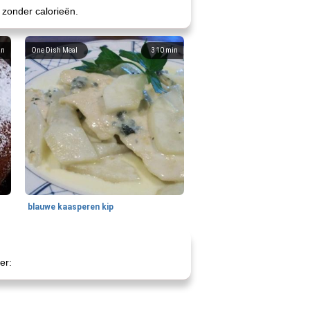
zonder calorieën.
in
One Dish Meal
310
min
blauwe kaasperen kip
er: