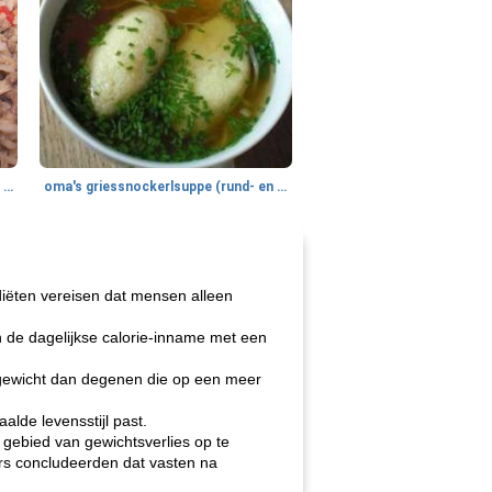
gemakkelijke rijst en hamburger een gerecht diner
oma's griessnockerlsuppe (rund- en griesmeelknoedelsoep)
diëten vereisen dat mensen alleen
n de dagelijkse calorie-inname met een
gewicht dan degenen die op een meer
alde levensstijl past.
 gebied van gewichtsverlies op te
ers concludeerden dat vasten na