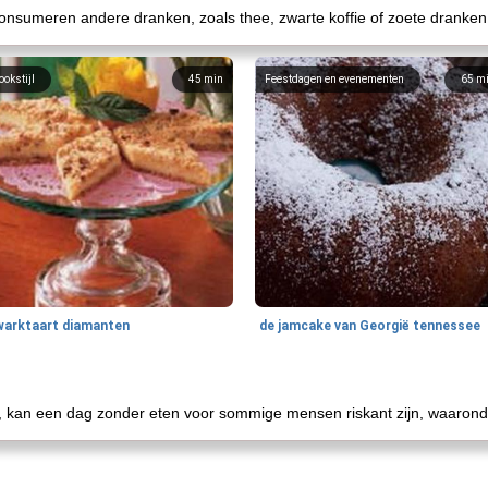
nsumeren andere dranken, zoals thee, zwarte koffie of zoete dranken 
ookstijl
45
min
Feestdagen en evenementen
65
m
warktaart diamanten
de jamcake van Georgië tennessee
s, kan een dag zonder eten voor sommige mensen riskant zijn, waarond