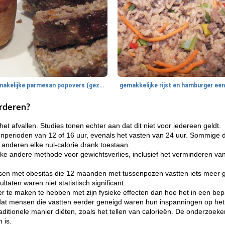
smakelijke parmesan popovers (gezonder!)
rderen?
 het afvallen. Studies tonen echter aan dat dit niet voor iedereen geldt.
nperioden van 12 of 16 uur, evenals het vasten van 24 uur. Sommige 
jl anderen elke nul-calorie drank toestaan.
elke andere methode voor gewichtsverlies, inclusief het verminderen va
sen met obesitas die 12 maanden met tussenpozen vastten iets meer 
ltaten waren niet statistisch significant.
r te maken te hebben met zijn fysieke effecten dan hoe het in een bepa
d dat mensen die vastten eerder geneigd waren hun inspanningen op het
itionele manier diëten, zoals het tellen van calorieën. De onderzoek
 is.