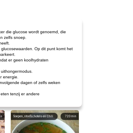
iker die glucose wordt genoemd, die
n zelfs snoep.
eeft.
jn glucosewaarden. Op dit punt komt het
arkeert.
mdat er geen koolhydraten
e uithongermodus.
r energie.
envolgende dagen of zelfs weken
eten tenzij er andere
in
Soepen, stoofschotels en Chili
720
min