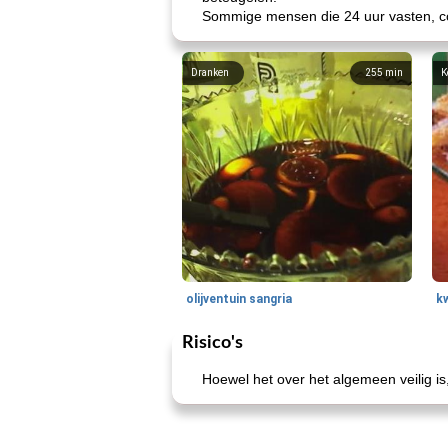
Sommige mensen die 24 uur vasten, co
Dranken
255
min
K
olijventuin sangria
k
Risico's
Hoewel het over het algemeen veilig i