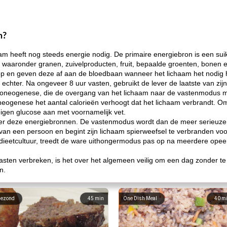
n?
aam heeft nog steeds energie nodig. De primaire energiebron is een su
 waaronder granen, zuivelproducten, fruit, bepaalde groenten, bonen e
op en geven deze af aan de bloedbaan wanneer het lichaam het nodig h
s echter. Na ongeveer 8 uur vasten, gebruikt de lever de laatste van zi
coneogenese, die de overgang van het lichaam naar de vastenmodus m
eogenese het aantal calorieën verhoogt dat het lichaam verbrandt. O
igen glucose aan met voornamelijk vet.
onder deze energiebronnen. De vastenmodus wordt dan de meer serieuz
e van een persoon en begint zijn lichaam spierweefsel te verbranden voo
 dieetcultuur, treedt de ware uithongermodus pas op na meerdere ope
ten verbreken, is het over het algemeen veilig om een ​​dag zonder te 
n.
ezond
45
min
One Dish Meal
40
m