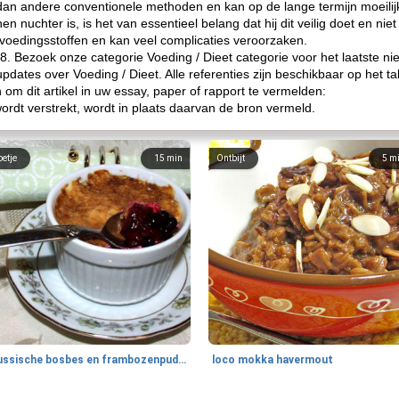
n dan andere conventionele methoden en kan op de lange termijn moeilij
nuchter is, is het van essentieel belang dat hij dit veilig doet en nie
 voedingsstoffen en kan veel complicaties veroorzaken.
018. Bezoek onze categorie Voeding / Dieet categorie voor het laatste n
pdates over Voeding / Dieet. Alle referenties zijn beschikbaar op het t
m dit artikel in uw essay, paper of rapport te vermelden:
wordt verstrekt, wordt in plaats daarvan de bron vermeld.
oetje
15
min
Ontbijt
5
m
Russische bosbes en frambozenpudding
loco mokka havermout