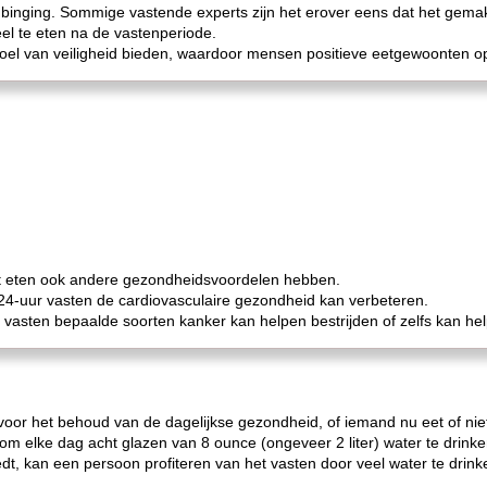
 binging. Sommige vastende experts zijn het erover eens dat het gemak
eel te eten na de vastenperiode.
el van veiligheid bieden, waardoor mensen positieve eetgewoonten o
et eten ook andere gezondheidsvoordelen hebben.
24-uur vasten de cardiovasculaire gezondheid kan verbeteren.
at vasten bepaalde soorten kanker kan helpen bestrijden of zelfs kan 
voor het behoud van de dagelijkse gezondheid, of iemand nu eet of nie
m elke dag acht glazen van 8 ounce (ongeveer 2 liter) water te drinke
biedt, kan een persoon profiteren van het vasten door veel water te dr