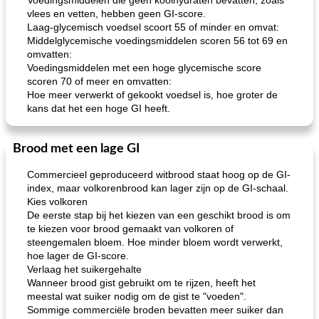
Voedingsmiddelen die geen koolhydraten bevatten, zoals
vlees en vetten, hebben geen GI-score.
Laag-glycemisch voedsel scoort 55 of minder en omvat:
Middelglycemische voedingsmiddelen scoren 56 tot 69 en
omvatten:
Voedingsmiddelen met een hoge glycemische score
scoren 70 of meer en omvatten:
Hoe meer verwerkt of gekookt voedsel is, hoe groter de
kans dat het een hoge GI heeft.
Brood met een lage GI
Commercieel geproduceerd witbrood staat hoog op de GI-
index, maar volkorenbrood kan lager zijn op de GI-schaal.
Kies volkoren
De eerste stap bij het kiezen van een geschikt brood is om
te kiezen voor brood gemaakt van volkoren of
steengemalen bloem. Hoe minder bloem wordt verwerkt,
hoe lager de GI-score.
Verlaag het suikergehalte
Wanneer brood gist gebruikt om te rijzen, heeft het
meestal wat suiker nodig om de gist te "voeden".
Sommige commerciële broden bevatten meer suiker dan