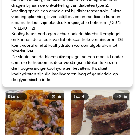
dragen bij aan de ontwikkeling van diabetes type 2.
Voeding speelt een cruciale rol bij diabetescontrole. Juiste
voedingsplanning, levensstijlkeuzes en medicatie kunnen
iemand helpen zijn bloedsuikerspiegel te beheren. [! 3073
=> 1140 = 2!
Koolhydraten verhogen echter ook de bloedsuikerspiegel
en kunnen de effectieve diabetescontrole verminderen. Dit
komt vooral omdat koolhydraten worden afgebroken tot
bloedsuiker.
De sleutel om de bloedsuikerspiegel na een maaltijd onder
controle te houden, is door voedingsmiddelen te kiezen
die hoogwaardige koolhydraten bevatten. Kwaliteit
koolhydraten zijn die koolhydraten laag of gemiddeld op
de glycemische index.
Bijgerecht
55
min
Gezond
45
min