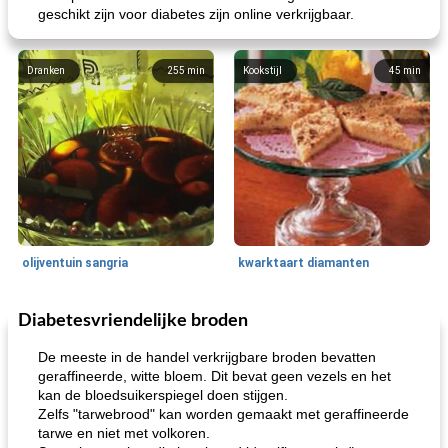
geschikt zijn voor diabetes zijn online verkrijgbaar.
Dranken
255
min
Kookstijl
45
min
olijventuin sangria
kwarktaart diamanten
Diabetesvriendelijke broden
Feestdagen en evenementen
65
min
One Dish Meal
310
min
De meeste in de handel verkrijgbare broden bevatten
geraffineerde, witte bloem. Dit bevat geen vezels en het
kan de bloedsuikerspiegel doen stijgen.
Zelfs "tarwebrood" kan worden gemaakt met geraffineerde
tarwe en niet met volkoren.