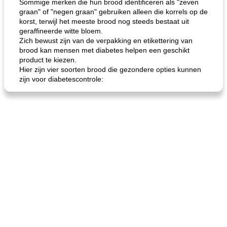
Sommige merken die hun brood identificeren als "zeven
graan" of "negen graan" gebruiken alleen die korrels op de
korst, terwijl het meeste brood nog steeds bestaat uit
geraffineerde witte bloem.
de jamcake van Georgië tennessee
blauwe kaasperen kip
Zich bewust zijn van de verpakking en etikettering van
brood kan mensen met diabetes helpen een geschikt
product te kiezen.
Hier zijn vier soorten brood die gezondere opties kunnen
zijn voor diabetescontrole: