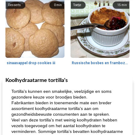
Desserts
0
min
Toetje
15
min
sinaasappel drop cookies iii
Russische bosbes en frambozenpudding
Koolhydraatarme tortilla's
Ontbijt
5
min
Aardappel
60
min
Tortilla's kunnen een smakelijke, veelzijdige en soms
gezondere keuze voor broodjes bieden.
Fabrikanten bieden in toenemende mate een breder
assortiment koolhydraatarme tortilla's aan om
gezondheidsbewuste consumenten aan te spreken.
Veel van deze tortilla's met weinig koolhydraten hebben
vezels toegevoegd om het aantal koolhydraten te
verminderen. Sommige tortilla's bevatten koolhydraatarme