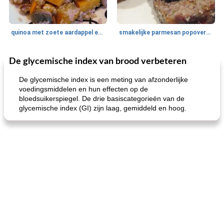
quinoa met zoete aardappel en champignons
smakelijke parmesan popovers (gezonder!)
De glycemische index van brood verbeteren
One Dish Meal
40
min
Soepen, stoofschotels en Chili
720
min
De glycemische index is een meting van afzonderlijke
voedingsmiddelen en hun effecten op de
bloedsuikerspiegel. De drie basiscategorieën van de
glycemische index (GI) zijn laag, gemiddeld en hoog.
gemakkelijke rijst en hamburger een gerecht diner
oma's griessnockerlsuppe (rund- en griesmeelknoedelsoep)