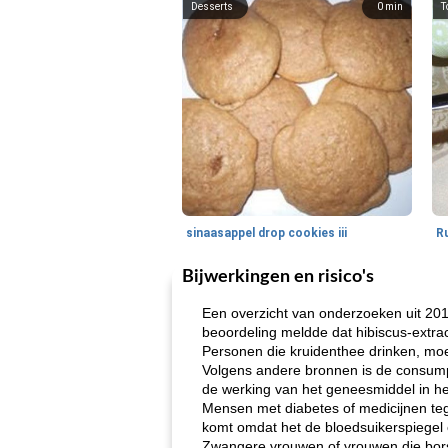
Desserts
0
min
T
sinaasappel drop cookies iii
Bijwerkingen en risico's
Een overzicht van onderzoeken uit 20
beoordeling meldde dat hibiscus-extrac
Personen die kruidenthee drinken, moet
Volgens andere bronnen is de consumpt
de werking van het geneesmiddel in h
Mensen met diabetes of medicijnen teg
komt omdat het de bloedsuikerspiegel 
Zwangere vrouwen of vrouwen die bors