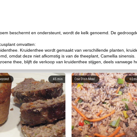
 bloem beschermt en ondersteunt, wordt de kelk genoemd. De gedroogd
cusplant omvatten:
uidenthee. Kruidenthee wordt gemaakt van verschillende planten, kruid
d, omdat deze niet afkomstig is van de theeplant, Camellia sinensis.
groene thee, blijft de verkoop van kruidenthee stijgen, deels vanwege 
ezond
45
min
One Dish Meal
40
m