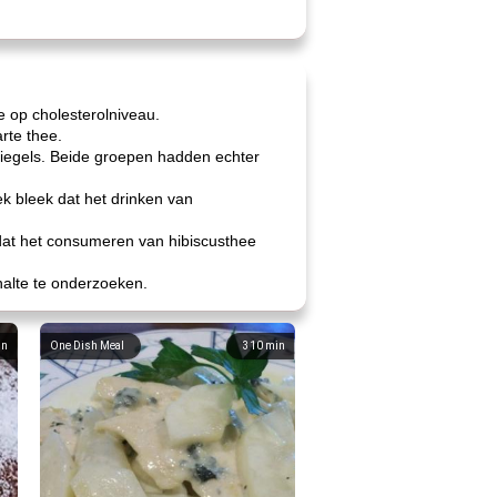
 op cholesterolniveau.
rte thee.
piegels. Beide groepen hadden echter
 bleek dat het drinken van
dat het consumeren van hibiscusthee
halte te onderzoeken.
in
One Dish Meal
310
min