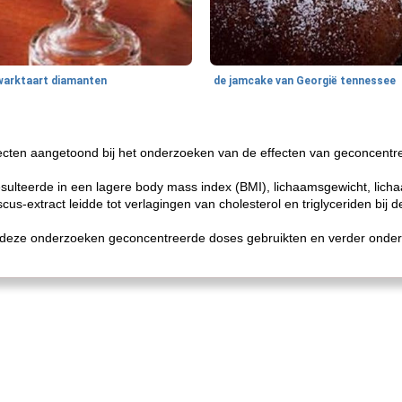
warktaart diamanten
de jamcake van Georgië tennessee
ecten aangetoond bij het onderzoeken van de effecten van geconcentr
esulteerde in een lagere body mass index (BMI), lichaamsgewicht, lic
us-extract leidde tot verlagingen van cholesterol en triglyceriden bij 
deze onderzoeken geconcentreerde doses gebruikten en verder onder