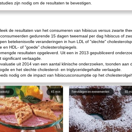
studies zijn nodig om de resultaten te bevestigen.
eek de resultaten van het consumeren van hibiscus versus zwarte thee
consumeerden gedurende 15 dagen tweemaal per dag hibiscus of zwa
n betekenisvolle veranderingen in hun LDL of "slechte" cholesterols
e en HDL- of "goede" cholesterolspiegels.
engde resultaten opgeleverd. Uit een in 2013 gepubliceerd onderzoek
t significant verlaagde.
aluatie uit 2014 van een aantal klinische onderzoeken, toonden aan 
ogde en het slechte cholesterol- en triglyceridegehalte verlaagde.
steeds nodig om de impact van hibiscusconsumptie op het cholesterolge
ookstijl
45
min
Feestdagen en evenementen
65
m