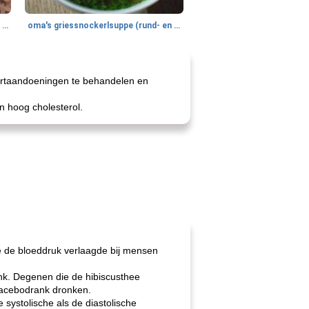
gemakkelijke rijst en hamburger een gerecht diner
oma's griessnockerlsuppe (rund- en griesmeelknoedelsoep)
hartaandoeningen te behandelen en
n hoog cholesterol.
ee de bloeddruk verlaagde bij mensen
nk. Degenen die de hibiscusthee
placebodrank dronken.
systolische als de diastolische