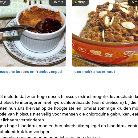
oetje
15
min
Ontbijt
5
m
Russische bosbes en frambozenpudding
loco mokka havermout
13 meldde dat zeer hoge doses hibiscus-extract mogelijk leverschade 
t bleek te interageren met hydrochloorthiazide (een diureticum) bij d
en hun arts hiervan op de hoogte stellen, omdat sommige kruiden mogel
ie van hibiscus niet veilig voor mensen die chloroquine gebruiken, ee
et lichaam verminderen.
en hoge bloeddruk moeten hun bloedsuikerspiegel en bloeddruk contro
of bloeddruk kan verlagen.
tvoeding geven, mogen geen hibiscusthee drinken.