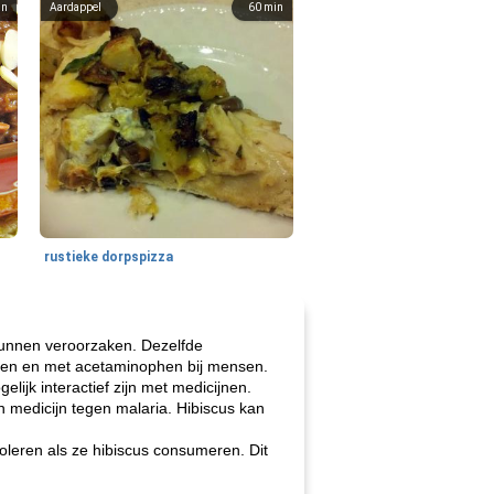
in
Aardappel
60
min
rustieke dorpspizza
kunnen veroorzaken. Dezelfde
ieren en met acetaminophen bij mensen.
ijk interactief zijn met medicijnen.
n medicijn tegen malaria. Hibiscus kan
leren als ze hibiscus consumeren. Dit