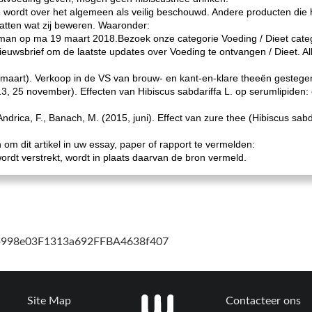
wordt over het algemeen als veilig beschouwd. Andere producten die hi
atten wat zij beweren. Waaronder:
lman op ma 19 maart 2018.Bezoek onze categorie Voeding / Dieet catego
euwsbrief om de laatste updates over Voeding te ontvangen / Dieet. All
 maart). Verkoop in de VS van brouw- en kant-en-klare theeën gestegen
013, 25 november). Effecten van Hibiscus sabdariffa L. op serumlipiden
ndrica, F., Banach, M. (2015, juni). Effect van zure thee (Hibiscus sabd
m dit artikel in uw essay, paper of rapport te vermelden:
wordt verstrekt, wordt in plaats daarvan de bron vermeld.
cb998e03F1313a692FFBA4638f407
Site Map
Contacteer ons