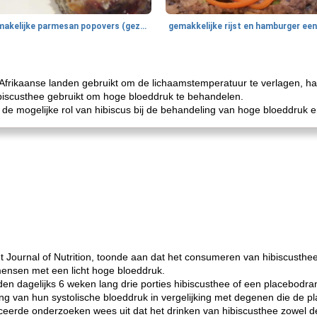
smakelijke parmesan popovers (gezonder!)
n Afrikaanse landen gebruikt om de lichaamstemperatuur te verlagen, 
hibiscusthee gebruikt om hoge bloeddruk te behandelen.
e mogelijke rol van hibiscus bij de behandeling van hoge bloeddruk e
et Journal of Nutrition, toonde aan dat het consumeren van hibiscusth
mensen met een licht hoge bloeddruk.
 dagelijks 6 weken lang drie porties hibiscusthee of een placebodra
ing van hun systolische bloeddruk in vergelijking met degenen die de 
eerde onderzoeken wees uit dat het drinken van hibiscusthee zowel de 