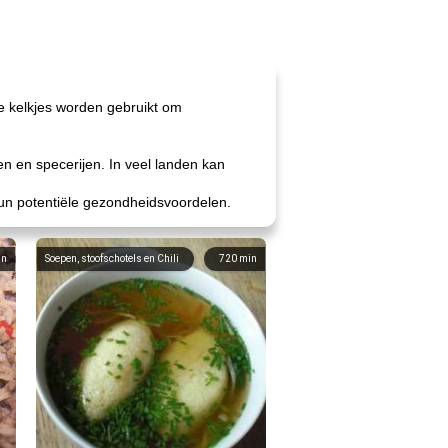
e kelkjes worden gebruikt om
en en specerijen. In veel landen kan
hun potentiële gezondheidsvoordelen.
in
Soepen, stoofschotels en Chili
720
min