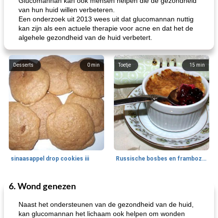
Glucomannan kan ook mensen helpen die de gezondheid
van hun huid willen verbeteren.
Een onderzoek uit 2013 wees uit dat glucomannan nuttig
kan zijn als een actuele therapie voor acne en dat het de
algehele gezondheid van de huid verbetert.
Desserts
0
min
Toetje
15
min
sinaasappel drop cookies iii
Russische bosbes en frambozenpudding
6. Wond genezen
Ontbijt
5
min
Aardappel
60
min
Naast het ondersteunen van de gezondheid van de huid,
kan glucomannan het lichaam ook helpen om wonden