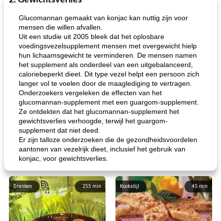
2. Gewichtsverlies
Glucomannan gemaakt van konjac kan nuttig zijn voor
mensen die willen afvallen.
Uit een studie uit 2005 bleek dat het oplosbare
voedingsvezelsupplement mensen met overgewicht hielp
hun lichaamsgewicht te verminderen. De mensen namen
het supplement als onderdeel van een uitgebalanceerd,
caloriebeperkt dieet. Dit type vezel helpt een persoon zich
langer vol te voelen door de maaglediging te vertragen.
Onderzoekers vergeleken de effecten van het
glucomannan-supplement met een guargom-supplement.
Ze ontdekten dat het glucomannan-supplement het
gewichtsverlies verhoogde, terwijl het guargom-
supplement dat niet deed.
Er zijn talloze onderzoeken die de gezondheidsvoordelen
aantonen van vezelrijk dieet, inclusief het gebruik van
konjac, voor gewichtsverlies.
Dranken
255
min
Kookstijl
45
min