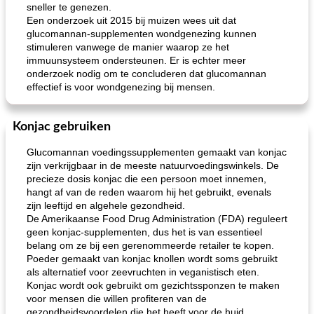
sneller te genezen.
Een onderzoek uit 2015 bij muizen wees uit dat
glucomannan-supplementen wondgenezing kunnen
stimuleren vanwege de manier waarop ze het
immuunsysteem ondersteunen. Er is echter meer
onderzoek nodig om te concluderen dat glucomannan
effectief is voor wondgenezing bij mensen.
loco mokka havermout
rustieke dorpspizza
Konjac gebruiken
Glucomannan voedingssupplementen gemaakt van konjac
zijn verkrijgbaar in de meeste natuurvoedingswinkels. De
precieze dosis konjac die een persoon moet innemen,
hangt af van de reden waarom hij het gebruikt, evenals
zijn leeftijd en algehele gezondheid.
De Amerikaanse Food Drug Administration (FDA) reguleert
geen konjac-supplementen, dus het is van essentieel
belang om ze bij een gerenommeerde retailer te kopen.
Poeder gemaakt van konjac knollen wordt soms gebruikt
als alternatief voor zeevruchten in veganistisch eten.
Konjac wordt ook gebruikt om gezichtssponzen te maken
voor mensen die willen profiteren van de
gezondheidsvoordelen die het heeft voor de huid.