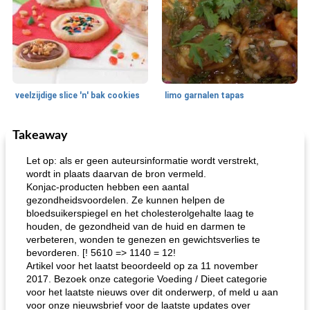
veelzijdige slice 'n' bak cookies
limo garnalen tapas
Takeaway
Zeevruchten
15
min
Feestdagen en evenementen
45
min
Let op: als er geen auteursinformatie wordt verstrekt,
wordt in plaats daarvan de bron vermeld.
Konjac-producten hebben een aantal
gezondheidsvoordelen. Ze kunnen helpen de
bloedsuikerspiegel en het cholesterolgehalte laag te
houden, de gezondheid van de huid en darmen te
verbeteren, wonden te genezen en gewichtsverlies te
bevorderen. [! 5610 => 1140 = 12!
Artikel voor het laatst beoordeeld op za 11 november
geroosterde tilapia parmezaan
spaghetti squash i
2017. Bezoek onze categorie Voeding / Dieet categorie
voor het laatste nieuws over dit onderwerp, of meld u aan
voor onze nieuwsbrief voor de laatste updates over