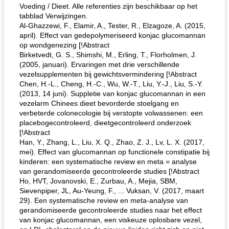
Voeding / Dieet. Alle referenties zijn beschikbaar op het
tabblad Verwijzingen.
Al-Ghazzewi, F., Elamir, A., Tester, R., Elzagoze, A. (2015,
april). Effect van gedepolymeriseerd konjac glucomannan
op wondgenezing [!Abstract
Birketvedt, G. S., Shimshi, M., Erling, T., Florholmen, J.
(2005, januari). Ervaringen met drie verschillende
vezelsupplementen bij gewichtsvermindering [!Abstract
Chen, H.-L., Cheng, H.-C., Wu, W.-T., Liu, Y.-J., Liu, S.-Y.
(2013, 14 juni). Suppletie van konjac glucomannan in een
vezelarm Chinees dieet bevorderde stoelgang en
verbeterde colonecologie bij verstopte volwassenen: een
placebogecontroleerd, dieetgecontroleerd onderzoek
[!Abstract
Han, Y., Zhang, L., Liu, X. Q., Zhao, Z. J., Lv, L. X. (2017,
mei). Effect van glucomannan op functionele constipatie bij
kinderen: een systematische review en meta = analyse
van gerandomiseerde gecontroleerde studies [!Abstract
Ho, HVT, Jovanovski, E., Zurbau, A., Mejia, SBM,
Sievenpiper, JL, Au-Yeung, F., ... Vuksan, V. (2017, maart
29). Een systematische review en meta-analyse van
gerandomiseerde gecontroleerde studies naar het effect
van konjac glucomannan, een viskeuze oplosbare vezel,