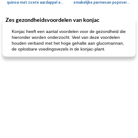
quinoa met zoete aardappel en champignons
smakelijke parmesan popovers (gezonder!)
Zes gezondheidsvoordelen van konjac
One Dish Meal
40
min
Soepen, stoofschotels en Chili
720
min
Konjac heeft een aantal voordelen voor de gezondheid die
hieronder worden onderzocht. Veel van deze voordelen
houden verband met het hoge gehalte aan glucomannan,
de oplosbare voedingsvezels in de konjac-plant.
gemakkelijke rijst en hamburger een gerecht diner
oma's griessnockerlsuppe (rund- en griesmeelknoedelsoep)