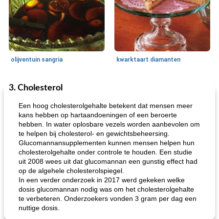
olijventuin sangria
kwarktaart diamanten
3. Cholesterol
Feestdagen en evenementen
65
min
One Dish Meal
310
min
Een hoog cholesterolgehalte betekent dat mensen meer
kans hebben op hartaandoeningen of een beroerte
hebben. In water oplosbare vezels worden aanbevolen om
te helpen bij cholesterol- en gewichtsbeheersing.
Glucomannansupplementen kunnen mensen helpen hun
cholesterolgehalte onder controle te houden. Een studie
uit 2008 wees uit dat glucomannan een gunstig effect had
op de algehele cholesterolspiegel.
In een verder onderzoek in 2017 werd gekeken welke
de jamcake van Georgië tennessee
blauwe kaasperen kip
dosis glucomannan nodig was om het cholesterolgehalte
te verbeteren. Onderzoekers vonden 3 gram per dag een
nuttige dosis.