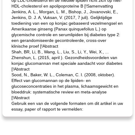
op LDL-cholesterol en de nieuwe lipiden richt zich op niet-
HDL-cholesterol en apolipoproteïne B [!Samenvatting
Jenkins, A. L., Morgan, L. M., Bishop, J., Jovanovski, E.,
Jenkins, D. J. A, Vuksan, V. (2017, 7 juli). Gelijktijdige
toediening van een op konjac gebaseerd vezelmengsel en
Amerikaanse ginseng (Panax quinquefolius L.) op
glycemische controle en serumlipiden bij diabetes type 2:
een gerandomiseerde gecontroleerde, cross-over
klinische proef [!Abstract
Shah, BR, Li, B., Wang, L., Liu, S., Li, Y., Wei, X., ...
Zhenshun, L. (2015, april ). Gezondheidsvoordelen van
konjac glucomannan met speciale aandacht voor diabetes
[!Abstract
Sood, N., Baker, W. L., Coleman, C. I. (2008, oktober).
Effect van glucomannan op de lipiden- en
glucoseconcentraties in het plasma, lichaamsgewicht en
bloeddruk: systematische review en meta-analyse
[!Abstract
Gebruik een van de volgende formaten om dit artikel in uw
essay, paper of rapport te vermelden: