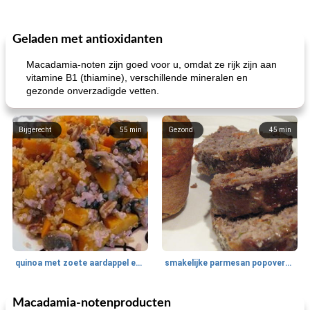
Geladen met antioxidanten
Macadamia-noten zijn goed voor u, omdat ze rijk zijn aan
vitamine B1 (thiamine), verschillende mineralen en
gezonde onverzadigde vetten.
Bijgerecht
55
min
Gezond
45
min
quinoa met zoete aardappel en champignons
smakelijke parmesan popovers (gezonder!)
Macadamia-notenproducten
One Dish Meal
40
min
Soepen, stoofschotels en Chili
720
min