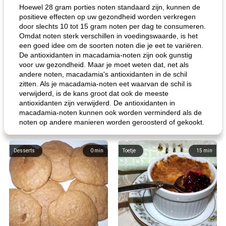
Hoewel 28 gram porties noten standaard zijn, kunnen de
positieve effecten op uw gezondheid worden verkregen
door slechts 10 tot 15 gram noten per dag te consumeren.
Omdat noten sterk verschillen in voedingswaarde, is het
een goed idee om de soorten noten die je eet te variëren.
De antioxidanten in macadamia-noten zijn ook gunstig
voor uw gezondheid. Maar je moet weten dat, net als
andere noten, macadamia's antioxidanten in de schil
zitten. Als je macadamia-noten eet waarvan de schil is
verwijderd, is de kans groot dat ook de meeste
antioxidanten zijn verwijderd. De antioxidanten in
macadamia-noten kunnen ook worden verminderd als de
noten op andere manieren worden geroosterd of gekookt.
Desserts
0
min
Toetje
15
min