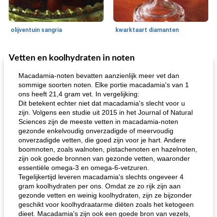
olijventuin sangria
kwarktaart diamanten
Vetten en koolhydraten in noten
Feestdagen en evenementen
65
min
One Dish Meal
310
min
Macadamia-noten bevatten aanzienlijk meer vet dan
sommige soorten noten. Elke portie macadamia's van 1
ons heeft 21,4 gram vet. In vergelijking:
Dit betekent echter niet dat macadamia's slecht voor u
zijn. Volgens een studie uit 2015 in het Journal of Natural
Sciences zijn de meeste vetten in macadamia-noten
gezonde enkelvoudig onverzadigde of meervoudig
onverzadigde vetten, die goed zijn voor je hart. Andere
boomnoten, zoals walnoten, pistachenoten en hazelnoten,
de jamcake van Georgië tennessee
blauwe kaasperen kip
zijn ook goede bronnen van gezonde vetten, waaronder
essentiële omega-3 en omega-6-vetzuren.
Tegelijkertijd leveren macadamia's slechts ongeveer 4
gram koolhydraten per ons. Omdat ze zo rijk zijn aan
gezonde vetten en weinig koolhydraten, zijn ze bijzonder
geschikt voor koolhydraatarme diëten zoals het ketogeen
dieet. Macadamia's zijn ook een goede bron van vezels,