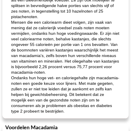
als een dieetvriendelijk voedsel. Ze zijn ook moeilijker te
splitsen in bevredigende halve porties van slechts vijf of
zes noten, in tegenstelling tot 10 hazelnoten of 25
pistachenoten.
Mensen die een caloriearm dieet volgen, zijn vaak van
mening dat ze calorierijk voedsel zoals noten moeten
vermijden, ondanks hun hoge voedingswaarde. Er zijn niet
veel caloriearme noten, behalve kastanjes, die slechts
ongeveer 55 calorieën per portie van 1 ons bevatten. Van
de boomnoten variëren kastanjes waarschijnlijk het meest
van macadamia's, zelfs boven hun verschillende niveaus
van vitaminen en mineralen. Het oliegehalte van kastanjes
is bijvoorbeeld 2,26 procent versus 75,77 procent voor
macadamia-noten.
Ondanks hun hoge vet- en caloriegehalte zijn macadamia-
noten een goede keuze voor lijners. Met mate gegeten,
zullen ze er niet toe leiden dat je aankomt en zelfs kan
helpen bij gewichtsbeheersing. Dit betekent dat ze
mogelijk een van de gezondste noten zijn om te
consumeren als je problemen als obesitas en diabetes
type 2 probeert te bestrijden.
Voordelen Macadamia