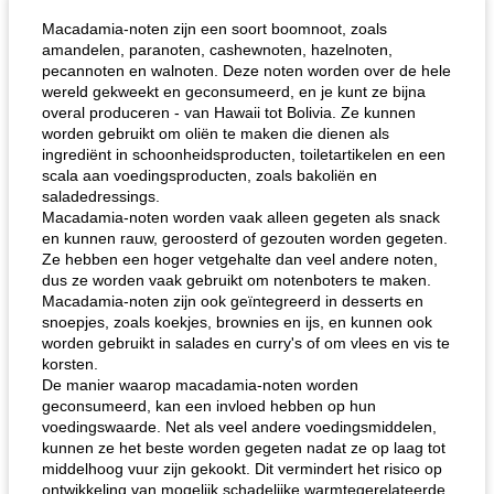
Macadamia-noten zijn een soort boomnoot, zoals
amandelen, paranoten, cashewnoten, hazelnoten,
pecannoten en walnoten. Deze noten worden over de hele
wereld gekweekt en geconsumeerd, en je kunt ze bijna
overal produceren - van Hawaii tot Bolivia. Ze kunnen
worden gebruikt om oliën te maken die dienen als
ingrediënt in schoonheidsproducten, toiletartikelen en een
scala aan voedingsproducten, zoals bakoliën en
saladedressings.
gemakkelijke rijst en hamburger een gerecht diner
oma's griessnockerlsuppe (rund- en griesmeelknoedelsoep)
Macadamia-noten worden vaak alleen gegeten als snack
en kunnen rauw, geroosterd of gezouten worden gegeten.
Ze hebben een hoger vetgehalte dan veel andere noten,
dus ze worden vaak gebruikt om notenboters te maken.
Macadamia-noten zijn ook geïntegreerd in desserts en
snoepjes, zoals koekjes, brownies en ijs, en kunnen ook
worden gebruikt in salades en curry's of om vlees en vis te
korsten.
De manier waarop macadamia-noten worden
geconsumeerd, kan een invloed hebben op hun
voedingswaarde. Net als veel andere voedingsmiddelen,
kunnen ze het beste worden gegeten nadat ze op laag tot
middelhoog vuur zijn gekookt. Dit vermindert het risico op
ontwikkeling van mogelijk schadelijke warmtegerelateerde