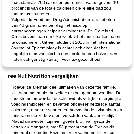
macadamia's 203 calorieën per ounce, wat ongeveer 10
procent is van de totale calorieën die je elke dag zou
moeten consumeren.
Volgens de Food and Drug Administration kan het eten
van 43 gram noten per dag het risico op
hartaandoeningen helpen verminderen. De Cleveland
Clinic beveelt aan om elke week vijf of meer porties noten
te consumeren. Uit een studie uit 2015 in het International
Journal of Epidemiology is echter gebleken dat het
dagelijks eten van slechts een derde tot een halve gram
noten ook gunstig kan zijn voor uw gezondheid.
Tree Nut Nutrition vergelijken
Hoewel ze allemaal deel uitmaken van dezelfde familie,
zijn boomnoten niet hetzelfde als het gaat om voeding. De
meeste noten worden beschouwd als vetrijke, energierijke
voedingsmiddelen en bevatten ongeveer hetzelfde aantal
calorieën, maar de soorten en hoeveelheden vitaminen en
mineralen die ze bevatten, verschillen vaak aanzienlijk.
Macadamia-noten zijn een goede bron van gezonde
vetten en mangaan, met 58 procent van de DV van dit
mineraal per portie. Hazelnoten en walnoten lijken qua