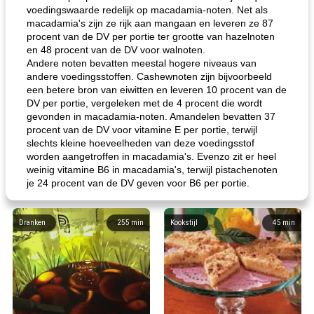
voedingswaarde redelijk op macadamia-noten. Net als
macadamia's zijn ze rijk aan mangaan en leveren ze 87
procent van de DV per portie ter grootte van hazelnoten
en 48 procent van de DV voor walnoten.
Andere noten bevatten meestal hogere niveaus van
andere voedingsstoffen. Cashewnoten zijn bijvoorbeeld
een betere bron van eiwitten en leveren 10 procent van de
DV per portie, vergeleken met de 4 procent die wordt
gevonden in macadamia-noten. Amandelen bevatten 37
procent van de DV voor vitamine E per portie, terwijl
slechts kleine hoeveelheden van deze voedingsstof
worden aangetroffen in macadamia's. Evenzo zit er heel
weinig vitamine B6 in macadamia's, terwijl pistachenoten
je 24 procent van de DV geven voor B6 per portie.
Dranken
255
min
Kookstijl
45
min