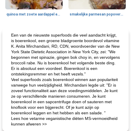
quinoa met zoete aardappel en champignons
smakelijke parmesan popovers (gezonder!)
One Dish Meal
40
min
Soepen, stoofschotels en Chili
720
min
Een van de nieuwste superfoods die veel aandacht krijgt,
is boerenkool, een groene bladgroente boordevol vitamine
K. Anita Mirchandani, RD, CDN, woordvoerder van de New
York State Dietetic Association in New York City, zei: "We
begonnen met spinazie, gingen bok choy in, en vervolgens
broccoli rabe. Nu is boerenkool het volgende beste ding.
Er is absoluut een voordeel. Boerenkool is een
ontstekingsremmer en het heeft vezels."
Veel superfoods zoals boerenkool winnen aan populariteit
vanwege hun veelzijdigheid. Mirchandani legde uit: "Er is
gemakkelijke rijst en hamburger een gerecht diner
oma's griessnockerlsuppe (rund- en griesmeelknoedelsoep)
zoveel functionaliteit aan deze voedingsmiddelen. Je kunt
ze op verschillende manieren consumeren. Je kunt
boerenkool in een sapcentrifuge doen of sauteren met
knoflook voor een bijgerecht. Of je kunt azijn op
boerenkool leggen en het hebben als een salade. "
Lees hoe vetarme veganistische diëten MS-vermoeidheid
kunnen afweren >>