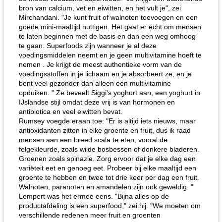
bron van calcium, vet en eiwitten, en het vult je", zei
Mirchandani. "Je kunt fruit of walnoten toevoegen en een
goede mini-maaltijd nuttigen. Het gaat er echt om mensen
te laten beginnen met de basis en dan een weg omhoog
te gaan. Superfoods zijn wanneer je al deze
voedingsmiddelen neemt en je geen multivitamine hoeft te
nemen . Je krijgt de meest authentieke vorm van de
voedingsstoffen in je lichaam en je absorbeert ze, en je
bent veel gezonder dan alleen een multivitamine
opduiken. " Ze beveelt Siggi's yoghurt aan, een yoghurt in
IJslandse stijl omdat deze vrij is van hormonen en
antibiotica en veel eiwitten bevat.
Rumsey voegde eraan toe: "Er is altijd iets nieuws, maar
antioxidanten zitten in elke groente en fruit, dus ik raad
mensen aan een breed scala te eten, vooral de
felgekleurde, zoals wilde bosbessen of donkere bladeren.
Groenen zoals spinazie. Zorg ervoor dat je elke dag een
variëteit eet en genoeg eet. Probeer bij elke maaltijd een
groente te hebben en twee tot drie keer per dag een fruit.
Walnoten, paranoten en amandelen zijn ook geweldig. "
Lempert was het ermee eens. "Bijna alles op de
productafdeling is een superfood," zei hij. "We moeten om
verschillende redenen meer fruit en groenten