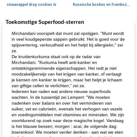
sinaasappel drop cookies iii
Russische bosbes en frambozenpudding
Toekomstige Superfood-sterren
Ontbijt
5
min
Aardappel
60
min
Mirchandani voorspelt dat munt zal opstijgen. "Munt wordt
in veel koudgeperste sappen gebruikt. Het is goed voor de
spijsvertering, verkoudheid en het helpt bij allergieën," zei
ze.
De kruidenkurkuma staat ook op de radar van
Mirchandani. "Kurkuma heeft anti-kanker en
ontstekingsremmende eigenschappen. Het redt je niet
noodzakelijkerwijs van het krijgen van kanker, of verlaagt
je kansen om kanker te krijgen, maar het helpt je lichaam
loco mokka havermout
rustieke dorpspizza
van giftige cellen te verlichten," zei ze.
Iedereen kan raden wat andere nieuwe superfoods
wachten. In de tussentijd zei Lempert: "We moeten
nadenken over balans en over het verminderen van
suiker, vet en calorieën, evenals het verhogen van vezels
en voedingsmiddelen met vitamines en mineralen. We zijn
voortdurend op zoek naar deze magische kogel. Vandaag
is het blauwe bessen; morgen : acai; de volgende dag:
boerenkool. We moeten verder denken - aan wat we eten