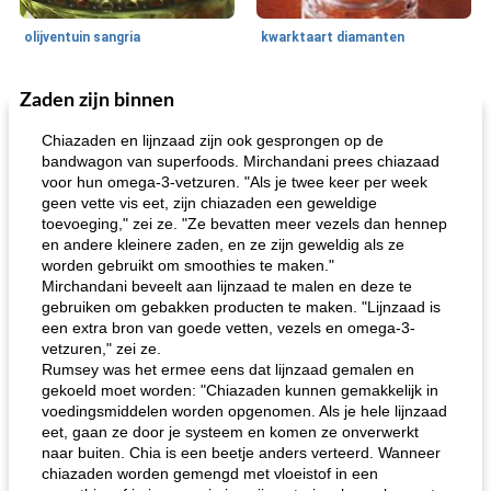
olijventuin sangria
kwarktaart diamanten
Zaden zijn binnen
Feestdagen en evenementen
65
min
One Dish Meal
310
min
Chiazaden en lijnzaad zijn ook gesprongen op de
bandwagon van superfoods. Mirchandani prees chiazaad
voor hun omega-3-vetzuren. "Als je twee keer per week
geen vette vis eet, zijn chiazaden een geweldige
toevoeging," zei ze. "Ze bevatten meer vezels dan hennep
en andere kleinere zaden, en ze zijn geweldig als ze
worden gebruikt om smoothies te maken."
Mirchandani beveelt aan lijnzaad te malen en deze te
gebruiken om gebakken producten te maken. "Lijnzaad is
de jamcake van Georgië tennessee
blauwe kaasperen kip
een extra bron van goede vetten, vezels en omega-3-
vetzuren," zei ze.
Rumsey was het ermee eens dat lijnzaad gemalen en
gekoeld moet worden: "Chiazaden kunnen gemakkelijk in
voedingsmiddelen worden opgenomen. Als je hele lijnzaad
eet, gaan ze door je systeem en komen ze onverwerkt
naar buiten. Chia is een beetje anders verteerd. Wanneer
chiazaden worden gemengd met vloeistof in een