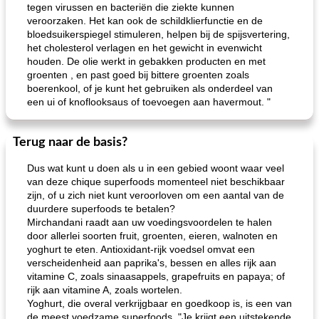
tegen virussen en bacteriën die ziekte kunnen
veroorzaken. Het kan ook de schildklierfunctie en de
bloedsuikerspiegel stimuleren, helpen bij de spijsvertering,
het cholesterol verlagen en het gewicht in evenwicht
houden. De olie werkt in gebakken producten en met
groenten , en past goed bij bittere groenten zoals
boerenkool, of je kunt het gebruiken als onderdeel van
een ui of knoflooksaus of toevoegen aan havermout. "
Terug naar de basis?
Dus wat kunt u doen als u in een gebied woont waar veel
van deze chique superfoods momenteel niet beschikbaar
zijn, of u zich niet kunt veroorloven om een ​​aantal van de
duurdere superfoods te betalen?
Mirchandani raadt aan uw voedingsvoordelen te halen
door allerlei soorten fruit, groenten, eieren, walnoten en
yoghurt te eten. Antioxidant-rijk voedsel omvat een
verscheidenheid aan paprika's, bessen en alles rijk aan
vitamine C, zoals sinaasappels, grapefruits en papaya; of
rijk aan vitamine A, zoals wortelen.
Yoghurt, die overal verkrijgbaar en goedkoop is, is een van
de meest voedzame superfoods. "Je krijgt een uitstekende