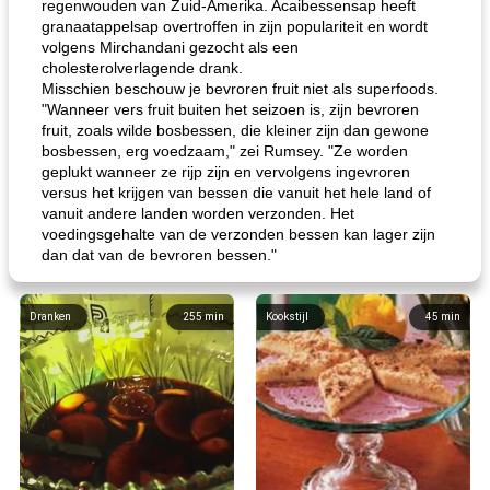
regenwouden van Zuid-Amerika. Acaibessensap heeft
granaatappelsap overtroffen in zijn populariteit en wordt
volgens Mirchandani gezocht als een
cholesterolverlagende drank.
Misschien beschouw je bevroren fruit niet als superfoods.
"Wanneer vers fruit buiten het seizoen is, zijn bevroren
fruit, zoals wilde bosbessen, die kleiner zijn dan gewone
bosbessen, erg voedzaam," zei Rumsey. "Ze worden
geplukt wanneer ze rijp zijn en vervolgens ingevroren
versus het krijgen van bessen die vanuit het hele land of
vanuit andere landen worden verzonden. Het
voedingsgehalte van de verzonden bessen kan lager zijn
dan dat van de bevroren bessen."
Dranken
255
min
Kookstijl
45
min