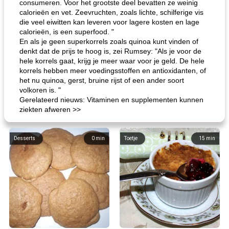
consumeren. Voor het grootste deel bevatten ze weinig
calorieën en vet. Zeevruchten, zoals lichte, schilferige vis
die veel eiwitten kan leveren voor lagere kosten en lage
calorieën, is een superfood. "
En als je geen superkorrels zoals quinoa kunt vinden of
denkt dat de prijs te hoog is, zei Rumsey: "Als je voor de
hele korrels gaat, krijg je meer waar voor je geld. De hele
korrels hebben meer voedingsstoffen en antioxidanten, of
het nu quinoa, gerst, bruine rijst of een ander soort
volkoren is. "
Gerelateerd nieuws: Vitaminen en supplementen kunnen
ziekten afweren >>
Desserts
0
min
Toetje
15
min