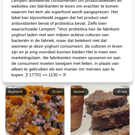
Lempert adviseerde consumenten om productetiketten en
websites van fabrikanten te lezen om erachter te komen
waarom het item als superfood wordt aangeprezen. Het
label kan bijvoorbeeld zeggen dat het product veel
antioxidanten bevat of probiotica bevat. Zelfs toen
waarschuwde Lempert: "Voor probiotica kan de fabrikant
yoghurt laden met een miljoen actieve culturen van
bacteriën in de fabriek, maar dat betekent niet dat
wanneer je deze yoghurt consumeert, de culturen in leven
zijn en je enig voordeel kunnen bieden Het is meer een
marketingclaim, die fabrikanten moeten opvoeren en aan
de consument moeten bewijzen met feiten, in plaats van
alleen te gebruiken als een manier om mensen aan te
kopen. [! 17701 => 1130 = 3!
Bijgerecht
55
min
Gezond
45
min