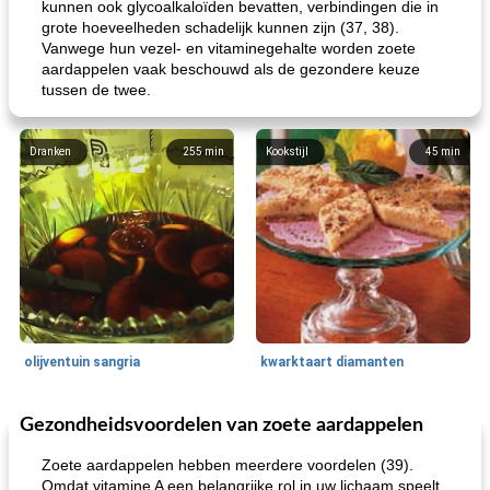
kunnen ook glycoalkaloïden bevatten, verbindingen die in
grote hoeveelheden schadelijk kunnen zijn (37, 38).
Vanwege hun vezel- en vitaminegehalte worden zoete
aardappelen vaak beschouwd als de gezondere keuze
tussen de twee.
Dranken
255
min
Kookstijl
45
min
olijventuin sangria
kwarktaart diamanten
Gezondheidsvoordelen van zoete aardappelen
Feestdagen en evenementen
65
min
One Dish Meal
310
min
Zoete aardappelen hebben meerdere voordelen (39).
Omdat vitamine A een belangrijke rol in uw lichaam speelt,