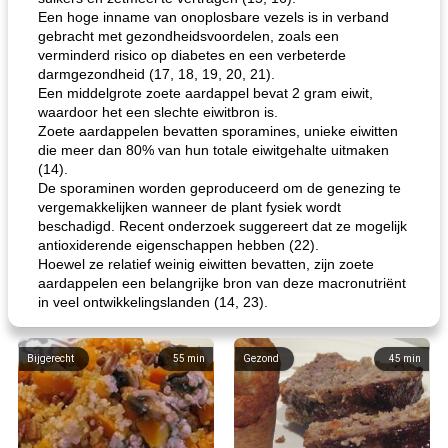
Een hoge inname van onoplosbare vezels is in verband
gebracht met gezondheidsvoordelen, zoals een
verminderd risico op diabetes en een verbeterde
darmgezondheid (17, 18, 19, 20, 21).
Een middelgrote zoete aardappel bevat 2 gram eiwit,
waardoor het een slechte eiwitbron is.
Zoete aardappelen bevatten sporamines, unieke eiwitten
die meer dan 80% van hun totale eiwitgehalte uitmaken
(14).
De sporaminen worden geproduceerd om de genezing te
vergemakkelijken wanneer de plant fysiek wordt
beschadigd. Recent onderzoek suggereert dat ze mogelijk
antioxiderende eigenschappen hebben (22).
Hoewel ze relatief weinig eiwitten bevatten, zijn zoete
aardappelen een belangrijke bron van deze macronutriënt
in veel ontwikkelingslanden (14, 23).
Bijgerecht
55
min
Gezond
45
min