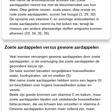
Met name de antioxiderende activiteit van zoete
aardappelen neemt toe met de kleurintensiteit van hun
vlees. Diep getinte rassen, zoals paars, diep oranje en
rode zoete aardappelen, scoren het hoogst (1, 29, 30).
De opname van vitamine C en sommige antioxidanten in
zoete aardappelen neemt na het koken toe, terwijl de
niveaus van andere plantaardige stoffen enigszins kunnen
afnemen (33, 34, 35, 36).
Zoete aardappelen versus gewone aardappelen
Veel mensen vervangen gewone aardappelen door zoete
aardappelen, in de overtuiging dat zoete aardappelen de
gezondere keuze zijn.
De twee soorten bevatten vergelijkbare hoeveelheden
water, koolhydraten, vet en eiwitten (5).
Met name zoete aardappelen hebben soms een lagere GI
en beschikken over hogere hoeveelheden suiker en
vezels.
Beide zijn goede bronnen van vitamine C en kalium, maar
zoete aardappelen bieden ook uitstekende hoeveelheden
bètacaroteen, die uw lichaam kan omzetten in vitamine A.
Gewone aardappelen kunnen meer vullend zijn, maar