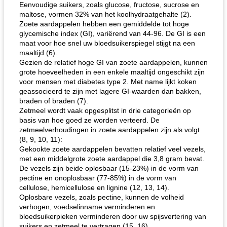
Eenvoudige suikers, zoals glucose, fructose, sucrose en
maltose, vormen 32% van het koolhydraatgehalte (2).
Zoete aardappelen hebben een gemiddelde tot hoge
glycemische index (GI), variërend van 44-96. De GI is een
maat voor hoe snel uw bloedsuikerspiegel stijgt na een
maaltijd (6).
Gezien de relatief hoge GI van zoete aardappelen, kunnen
grote hoeveelheden in een enkele maaltijd ongeschikt zijn
voor mensen met diabetes type 2. Met name lijkt koken
geassocieerd te zijn met lagere GI-waarden dan bakken,
braden of braden (7).
Zetmeel wordt vaak opgesplitst in drie categorieën op
basis van hoe goed ze worden verteerd. De
zetmeelverhoudingen in zoete aardappelen zijn als volgt
(8, 9, 10, 11):
Gekookte zoete aardappelen bevatten relatief veel vezels,
met een middelgrote zoete aardappel die 3,8 gram bevat.
De vezels zijn beide oplosbaar (15-23%) in de vorm van
pectine en onoplosbaar (77-85%) in de vorm van
cellulose, hemicellulose en lignine (12, 13, 14).
Oplosbare vezels, zoals pectine, kunnen de volheid
verhogen, voedselinname verminderen en
bloedsuikerpieken verminderen door uw spijsvertering van
suikers en zetmeel te vertragen (15, 16).