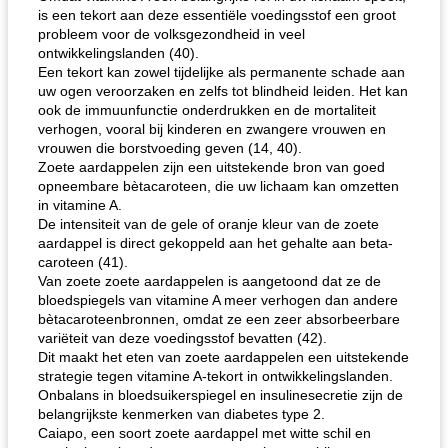
is een tekort aan deze essentiële voedingsstof een groot
probleem voor de volksgezondheid in veel
ontwikkelingslanden (40).
Een tekort kan zowel tijdelijke als permanente schade aan
uw ogen veroorzaken en zelfs tot blindheid leiden. Het kan
ook de immuunfunctie onderdrukken en de mortaliteit
verhogen, vooral bij kinderen en zwangere vrouwen en
de jamcake van Georgië tennessee
blauwe kaasperen kip
vrouwen die borstvoeding geven (14, 40).
Zoete aardappelen zijn een uitstekende bron van goed
opneembare bètacaroteen, die uw lichaam kan omzetten
in vitamine A.
De intensiteit van de gele of oranje kleur van de zoete
aardappel is direct gekoppeld aan het gehalte aan beta-
caroteen (41).
Van zoete zoete aardappelen is aangetoond dat ze de
bloedspiegels van vitamine A meer verhogen dan andere
bètacaroteenbronnen, omdat ze een zeer absorbeerbare
variëteit van deze voedingsstof bevatten (42).
Dit maakt het eten van zoete aardappelen een uitstekende
strategie tegen vitamine A-tekort in ontwikkelingslanden.
Onbalans in bloedsuikerspiegel en insulinesecretie zijn de
belangrijkste kenmerken van diabetes type 2.
Caiapo, een soort zoete aardappel met witte schil en