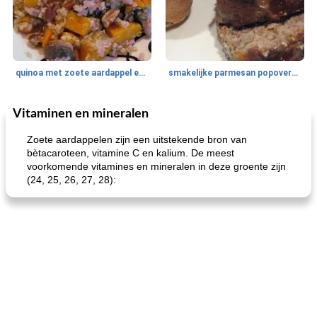
quinoa met zoete aardappel en champignons
smakelijke parmesan popovers (gezonder!)
Vitaminen en mineralen
One Dish Meal
40
min
Soepen, stoofschotels en Chili
720
min
Zoete aardappelen zijn een uitstekende bron van
bètacaroteen, vitamine C en kalium. De meest
voorkomende vitamines en mineralen in deze groente zijn
(24, 25, 26, 27, 28):
gemakkelijke rijst en hamburger een gerecht diner
oma's griessnockerlsuppe (rund- en griesmeelknoedelsoep)