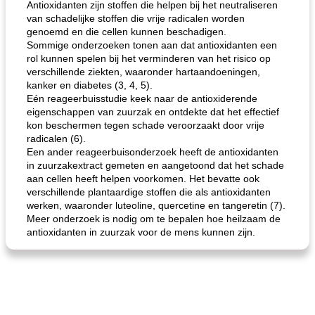
Antioxidanten zijn stoffen die helpen bij het neutraliseren
van schadelijke stoffen die vrije radicalen worden
genoemd en die cellen kunnen beschadigen.
Sommige onderzoeken tonen aan dat antioxidanten een
rol kunnen spelen bij het verminderen van het risico op
verschillende ziekten, waaronder hartaandoeningen,
kanker en diabetes (3, 4, 5).
gemakkelijke rijst en hamburger een gerecht diner
oma's griessnockerlsuppe (rund- en griesmeelknoedelsoep)
Eén reageerbuisstudie keek naar de antioxiderende
eigenschappen van zuurzak en ontdekte dat het effectief
kon beschermen tegen schade veroorzaakt door vrije
radicalen (6).
Een ander reageerbuisonderzoek heeft de antioxidanten
in zuurzakextract gemeten en aangetoond dat het schade
aan cellen heeft helpen voorkomen. Het bevatte ook
verschillende plantaardige stoffen die als antioxidanten
werken, waaronder luteoline, quercetine en tangeretin (7).
Meer onderzoek is nodig om te bepalen hoe heilzaam de
antioxidanten in zuurzak voor de mens kunnen zijn.