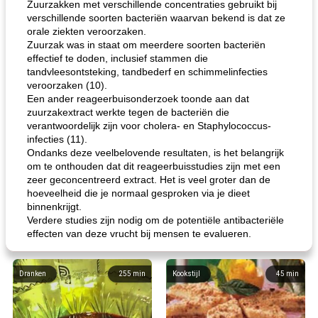
Zuurzakken met verschillende concentraties gebruikt bij
verschillende soorten bacteriën waarvan bekend is dat ze
orale ziekten veroorzaken.
Zuurzak was in staat om meerdere soorten bacteriën
effectief te doden, inclusief stammen die
tandvleesontsteking, tandbederf en schimmelinfecties
veroorzaken (10).
Een ander reageerbuisonderzoek toonde aan dat
zuurzakextract werkte tegen de bacteriën die
verantwoordelijk zijn voor cholera- en Staphylococcus-
infecties (11).
Ondanks deze veelbelovende resultaten, is het belangrijk
om te onthouden dat dit reageerbuisstudies zijn met een
zeer geconcentreerd extract. Het is veel groter dan de
hoeveelheid die je normaal gesproken via je dieet
binnenkrijgt.
Verdere studies zijn nodig om de potentiële antibacteriële
effecten van deze vrucht bij mensen te evalueren.
Dranken
255
min
Kookstijl
45
min