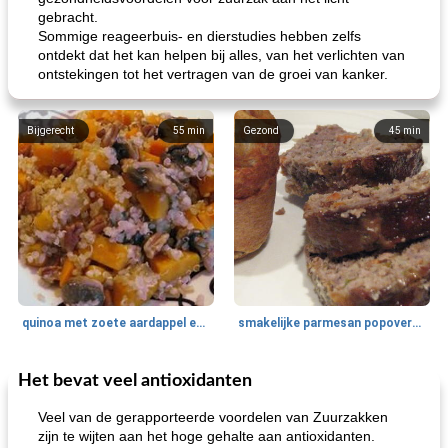
gebracht.
Sommige reageerbuis- en dierstudies hebben zelfs
ontdekt dat het kan helpen bij alles, van het verlichten van
ontstekingen tot het vertragen van de groei van kanker.
Bijgerecht
55
min
Gezond
45
min
quinoa met zoete aardappel en champignons
smakelijke parmesan popovers (gezonder!)
Het bevat veel antioxidanten
One Dish Meal
40
min
Soepen, stoofschotels en Chili
720
min
Veel van de gerapporteerde voordelen van Zuurzakken
zijn te wijten aan het hoge gehalte aan antioxidanten.