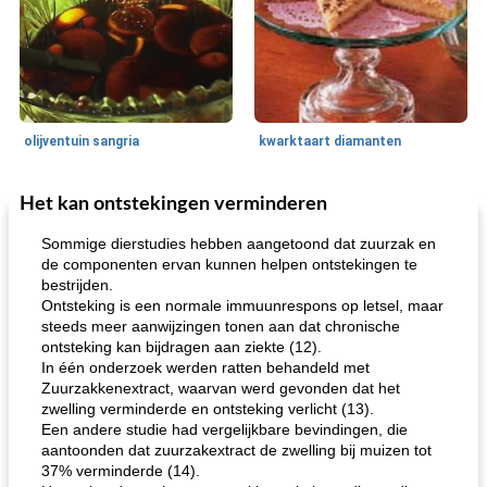
olijventuin sangria
kwarktaart diamanten
Het kan ontstekingen verminderen
Feestdagen en evenementen
65
min
One Dish Meal
310
min
Sommige dierstudies hebben aangetoond dat zuurzak en
de componenten ervan kunnen helpen ontstekingen te
bestrijden.
Ontsteking is een normale immuunrespons op letsel, maar
steeds meer aanwijzingen tonen aan dat chronische
ontsteking kan bijdragen aan ziekte (12).
In één onderzoek werden ratten behandeld met
Zuurzakkenextract, waarvan werd gevonden dat het
zwelling verminderde en ontsteking verlicht (13).
de jamcake van Georgië tennessee
blauwe kaasperen kip
Een andere studie had vergelijkbare bevindingen, die
aantoonden dat zuurzakextract de zwelling bij muizen tot
37% verminderde (14).