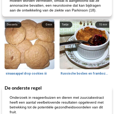
moeten worden vermeden, omdat is aangetoond dat ze
annonacine bevatten, een neurotoxine dat kan bijdragen
aan de ontwikkeling van de ziekte van Parkinson (18).
Desserts
0
min
Toetje
15
min
sinaasappel drop cookies iii
Russische bosbes en frambozenpudding
De onderste regel
Ontbijt
5
min
Aardappel
60
min
Onderzoek in reageerbuizen en dieren met zuurzakextract
heeft een aantal veelbelovende resultaten opgeleverd met
betrekking tot de potentiële gezondheidsvoordelen van dit
fruit.