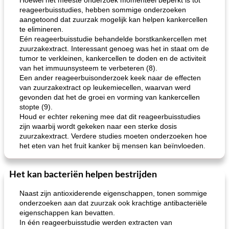
Hoewel het meeste onderzoek momenteel beperkt is tot
reageerbuisstudies, hebben sommige onderzoeken
aangetoond dat zuurzak mogelijk kan helpen kankercellen
te elimineren.
Eén reageerbuisstudie behandelde borstkankercellen met
zuurzakextract. Interessant genoeg was het in staat om de
tumor te verkleinen, kankercellen te doden en de activiteit
van het immuunsysteem te verbeteren (8).
Een ander reageerbuisonderzoek keek naar de effecten
van zuurzakextract op leukemiecellen, waarvan werd
gevonden dat het de groei en vorming van kankercellen
stopte (9).
Houd er echter rekening mee dat dit reageerbuisstudies
zijn waarbij wordt gekeken naar een sterke dosis
zuurzakextract. Verdere studies moeten onderzoeken hoe
het eten van het fruit kanker bij mensen kan beïnvloeden.
Het kan bacteriën helpen bestrijden
Naast zijn antioxiderende eigenschappen, tonen sommige
onderzoeken aan dat zuurzak ook krachtige antibacteriële
eigenschappen kan bevatten.
In één reageerbuisstudie werden extracten van