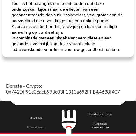
Toch is het belangrijk om te onthouden dat deze
onderzoeken kijken naar de effecten van een
geconcentreerde dosis zuurzakextract, veel groter dan de
hoeveelheid die u zou krijgen uit een enkele portie.
Zuurzak is echter heerlijk, veelzijdig en kan een nuttige
loco mokka havermout
rustieke dorpspizza
aanvulling op uw dieet zijn.
In combinatie met een uitgebalanceerd dieet en een
gezonde levensstijl, kan deze vrucht enkele
indrukwekkende voordelen voor uw gezondheid hebben.
Donate - Crypto:
0x742DF91e06acb998e03F1313a692FFBA4638f407
Contacteer ons
Site Map
Algemene
Privacybeleid
voorwaarden