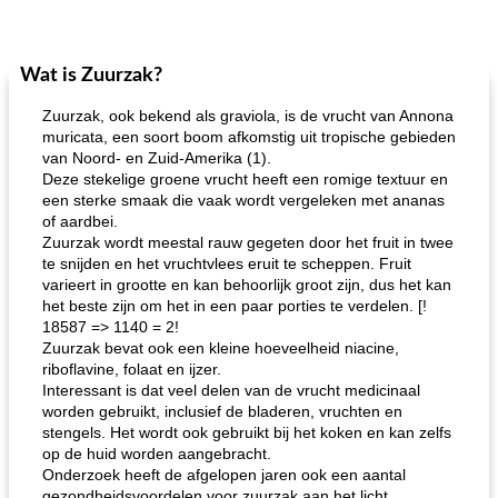
Wat is Zuurzak?
Zuurzak, ook bekend als graviola, is de vrucht van Annona
muricata, een soort boom afkomstig uit tropische gebieden
van Noord- en Zuid-Amerika (1).
Deze stekelige groene vrucht heeft een romige textuur en
een sterke smaak die vaak wordt vergeleken met ananas
of aardbei.
Zuurzak wordt meestal rauw gegeten door het fruit in twee
te snijden en het vruchtvlees eruit te scheppen. Fruit
varieert in grootte en kan behoorlijk groot zijn, dus het kan
het beste zijn om het in een paar porties te verdelen. [!
18587 => 1140 = 2!
Zuurzak bevat ook een kleine hoeveelheid niacine,
riboflavine, folaat en ijzer.
Interessant is dat veel delen van de vrucht medicinaal
worden gebruikt, inclusief de bladeren, vruchten en
stengels. Het wordt ook gebruikt bij het koken en kan zelfs
op de huid worden aangebracht.
Onderzoek heeft de afgelopen jaren ook een aantal
gezondheidsvoordelen voor zuurzak aan het licht