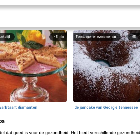
ookstijl
45
min
Feestdagen en evenementen
65
m
warktaart diamanten
de jamcake van Georgië tennessee
oa
l dat goed is voor de gezondheid. Het biedt verschillende gezondhei