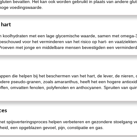
luten bevatten. Het kan ook worden gebruikt in plaats van andere glu
 hoge voedingswaarde.
 hart
en koolhydraten met een lage glycemische waarde, samen met omega-
 beschouwd voor het verminderen van het risico op hart- en vaatziekte
Proeven met jonge en middelbare mensen bevestigden een verminderd r
pen die helpen bij het beschermen van het hart, de lever, de nieren, 
t andere pseudo-granen, zoals amaranthus, heeft het een hogere antio
offen, omvatten fenolen, polyfenolen en anthocyanen. Spruiten van qui
ces
et spijsverteringsproces helpen verbeteren en gezondere stoelgang ver
heid, een opgeblazen gevoel, pijn, constipatie en gas.