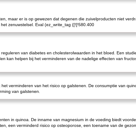
cten, maar er is op gewezen dat degenen die zuivelproducten niet verd
 het zenuwstelsel. Eval (ez_write_tag ([![!580.400
t reguleren van diabetes en cholesterolwaarden in het bloed. Een stud
en kan helpen bij het verminderen van de nadelige effecten van fructo
bij het verminderen van het risico op galstenen. De consumptie van quin
orming van galstenen.
ten in quinoa. De inname van magnesium in de voeding biedt voordel
en, een verminderd risico op osteoporose, een toename van de gezond