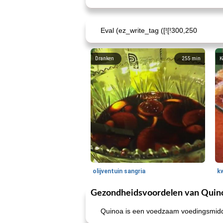
Eval (ez_write_tag ([![!300,250
Dranken
255
min
K
olijventuin sangria
k
Gezondheidsvoordelen van Quin
Quinoa is een voedzaam voedingsmidde