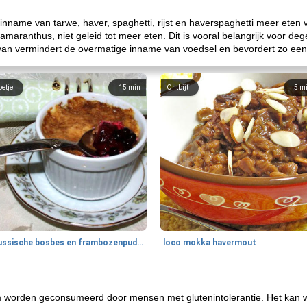
inname van tarwe, haver, spaghetti, rijst en haverspaghetti meer eten
amaranthus, niet geleid tot meer eten. Dit is vooral belangrijk voor de
rvan vermindert de overmatige inname van voedsel en bevordert zo ee
oetje
15
min
Ontbijt
5
m
Russische bosbes en frambozenpudding
loco mokka havermout
m worden geconsumeerd door mensen met glutenintolerantie. Het kan w