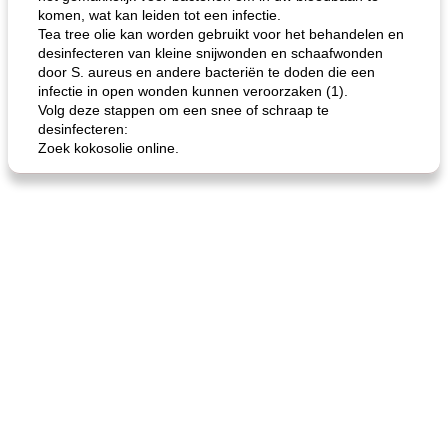
komen, wat kan leiden tot een infectie.
Tea tree olie kan worden gebruikt voor het behandelen en
desinfecteren van kleine snijwonden en schaafwonden
door S. aureus en andere bacteriën te doden die een
infectie in open wonden kunnen veroorzaken (1).
Volg deze stappen om een ​​snee of schraap te
desinfecteren:
de jamcake van Georgië tennessee
blauwe kaasperen kip
Zoek kokosolie online.