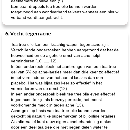
deelnemers behalve één (9).
Een paar druppels tea tree olie kunnen worden
toegevoegd aan wondverband telkens wanneer een nieuw
verband wordt aangebracht.
6. Vecht tegen acne
Tea tree olie kan een krachtig wapen tegen acne zijn.
Verschillende onderzoeken hebben aangetoond dat het de
hoeveelheid en de algehele ernst van acne helpt
verminderen (10, 11, 12).
In één onderzoek bleek het aanbrengen van een tea tree-
gel van 5% op acne-laesies meer dan drie keer zo effectief
in het verminderen van het aantal laesies dan een
placebo. Het was bijna zes keer zo effectief in het
verminderen van de ernst (12).
In een ander onderzoek bleek tea tree olie even effectief
tegen acne te zijn als benzoylperoxide, het meest
voorkomende medicijn tegen acne (13).
Acne-gels op basis van tea tree-olie kunnen worden
gekocht bij natuurlijke supermarkten of bij online retailers.
Als alternatief kunt u uw eigen acnebehandeling maken
door een deel tea tree olie met negen delen water te