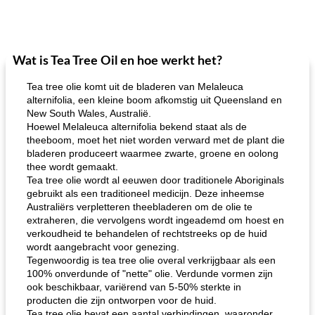
Wat is Tea Tree Oil en hoe werkt het?
Tea tree olie komt uit de bladeren van Melaleuca
alternifolia, een kleine boom afkomstig uit Queensland en
New South Wales, Australië.
Hoewel Melaleuca alternifolia bekend staat als de
theeboom, moet het niet worden verward met de plant die
bladeren produceert waarmee zwarte, groene en oolong
thee wordt gemaakt.
Tea tree olie wordt al eeuwen door traditionele Aboriginals
gebruikt als een traditioneel medicijn. Deze inheemse
Australiërs verpletteren theebladeren om de olie te
extraheren, die vervolgens wordt ingeademd om hoest en
verkoudheid te behandelen of rechtstreeks op de huid
wordt aangebracht voor genezing.
Tegenwoordig is tea tree olie overal verkrijgbaar als een
100% onverdunde of "nette" olie. Verdunde vormen zijn
ook beschikbaar, variërend van 5-50% sterkte in
producten die zijn ontworpen voor de huid.
Tea tree olie bevat een aantal verbindingen, waaronder