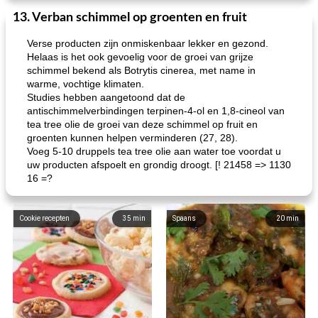
13. Verban schimmel op groenten en fruit
Verse producten zijn onmiskenbaar lekker en gezond.
Helaas is het ook gevoelig voor de groei van grijze
schimmel bekend als Botrytis cinerea, met name in
warme, vochtige klimaten.
Studies hebben aangetoond dat de
antischimmelverbindingen terpinen-4-ol en 1,8-cineol van
tea tree olie de groei van deze schimmel op fruit en
groenten kunnen helpen verminderen (27, 28).
Voeg 5-10 druppels tea tree olie aan water toe voordat u
uw producten afspoelt en grondig droogt. [! 21458 => 1130
16 =?
Cookie recepten
35
min
Spaans
20
min