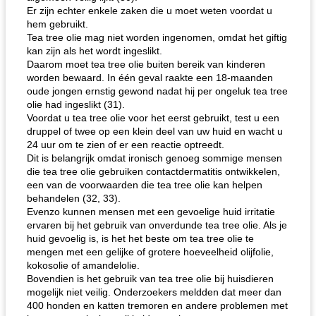
Er zijn echter enkele zaken die u moet weten voordat u
hem gebruikt.
Tea tree olie mag niet worden ingenomen, omdat het giftig
kan zijn als het wordt ingeslikt.
Daarom moet tea tree olie buiten bereik van kinderen
worden bewaard. In één geval raakte een 18-maanden
oude jongen ernstig gewond nadat hij per ongeluk tea tree
olie had ingeslikt (31).
Voordat u tea tree olie voor het eerst gebruikt, test u een
druppel of twee op een klein deel van uw huid en wacht u
24 uur om te zien of er een reactie optreedt.
Dit is belangrijk omdat ironisch genoeg sommige mensen
die tea tree olie gebruiken contactdermatitis ontwikkelen,
een van de voorwaarden die tea tree olie kan helpen
behandelen (32, 33).
Evenzo kunnen mensen met een gevoelige huid irritatie
ervaren bij het gebruik van onverdunde tea tree olie. Als je
huid gevoelig is, is het het beste om tea tree olie te
mengen met een gelijke of grotere hoeveelheid olijfolie,
kokosolie of amandelolie.
Bovendien is het gebruik van tea tree olie bij huisdieren
mogelijk niet veilig. Onderzoekers meldden dat meer dan
400 honden en katten tremoren en andere problemen met