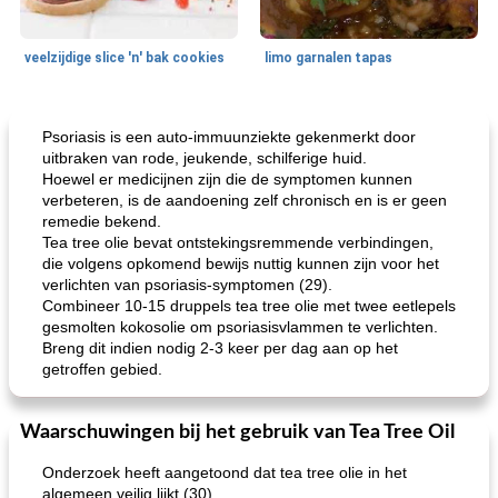
veelzijdige slice 'n' bak cookies
limo garnalen tapas
Zeevruchten
15
min
Feestdagen en evenementen
45
min
Psoriasis is een auto-immuunziekte gekenmerkt door
uitbraken van rode, jeukende, schilferige huid.
Hoewel er medicijnen zijn die de symptomen kunnen
verbeteren, is de aandoening zelf chronisch en is er geen
remedie bekend.
Tea tree olie bevat ontstekingsremmende verbindingen,
die volgens opkomend bewijs nuttig kunnen zijn voor het
verlichten van psoriasis-symptomen (29).
Combineer 10-15 druppels tea tree olie met twee eetlepels
gesmolten kokosolie om psoriasisvlammen te verlichten.
geroosterde tilapia parmezaan
spaghetti squash i
Breng dit indien nodig 2-3 keer per dag aan op het
getroffen gebied.
Waarschuwingen bij het gebruik van Tea Tree Oil
Onderzoek heeft aangetoond dat tea tree olie in het
algemeen veilig lijkt (30).