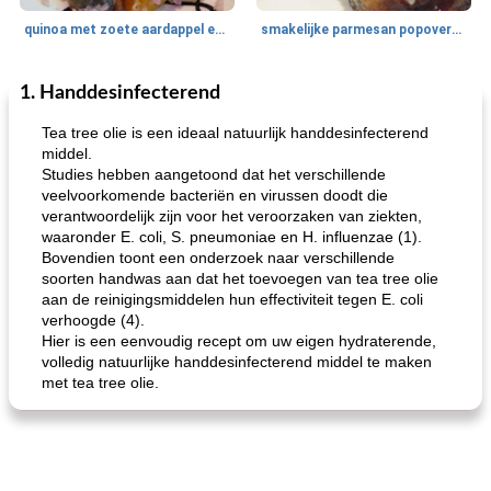
quinoa met zoete aardappel en champignons
smakelijke parmesan popovers (gezonder!)
1. Handdesinfecterend
One Dish Meal
40
min
Soepen, stoofschotels en Chili
720
min
Tea tree olie is een ideaal natuurlijk handdesinfecterend
middel.
Studies hebben aangetoond dat het verschillende
veelvoorkomende bacteriën en virussen doodt die
verantwoordelijk zijn voor het veroorzaken van ziekten,
waaronder E. coli, S. pneumoniae en H. influenzae (1).
Bovendien toont een onderzoek naar verschillende
soorten handwas aan dat het toevoegen van tea tree olie
aan de reinigingsmiddelen hun effectiviteit tegen E. coli
gemakkelijke rijst en hamburger een gerecht diner
oma's griessnockerlsuppe (rund- en griesmeelknoedelsoep)
verhoogde (4).
Hier is een eenvoudig recept om uw eigen hydraterende,
volledig natuurlijke handdesinfecterend middel te maken
met tea tree olie.