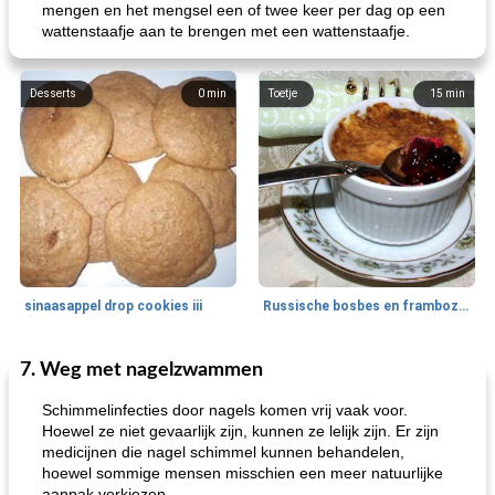
mengen en het mengsel een of twee keer per dag op een
wattenstaafje aan te brengen met een wattenstaafje.
Desserts
0
min
Toetje
15
min
sinaasappel drop cookies iii
Russische bosbes en frambozenpudding
7. Weg met nagelzwammen
Ontbijt
5
min
Aardappel
60
min
Schimmelinfecties door nagels komen vrij vaak voor.
Hoewel ze niet gevaarlijk zijn, kunnen ze lelijk zijn. Er zijn
medicijnen die nagel schimmel kunnen behandelen,
hoewel sommige mensen misschien een meer natuurlijke
aanpak verkiezen.