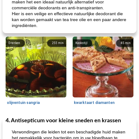
maken het een ideaal natuurlijk alternatief voor
commerciële deodorants en anti-transpiranten.
Hier is een veilige en effectieve natuurlijke deodorant die
kan worden gemaakt van tea tree olie en een paar andere
ingrediënten.
Dranken
255
min
Kookstijl
45
min
olijventuin sangria
kwarktaart diamanten
4. Antisepticum voor kleine sneden en krassen
Feestdagen en evenementen
65
min
One Dish Meal
310
min
Verwondingen die leiden tot een beschadigde huid maken
het gemakkelijk voor bacteriën om in uw bloedbaan te