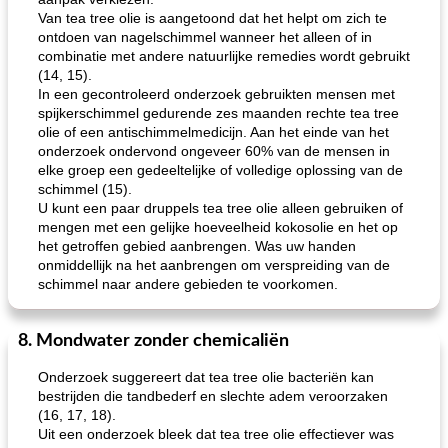
Van tea tree olie is aangetoond dat het helpt om zich te
ontdoen van nagelschimmel wanneer het alleen of in
combinatie met andere natuurlijke remedies wordt gebruikt
(14, 15).
loco mokka havermout
rustieke dorpspizza
In een gecontroleerd onderzoek gebruikten mensen met
spijkerschimmel gedurende zes maanden rechte tea tree
olie of een antischimmelmedicijn. Aan het einde van het
onderzoek ondervond ongeveer 60% van de mensen in
elke groep een gedeeltelijke of volledige oplossing van de
schimmel (15).
U kunt een paar druppels tea tree olie alleen gebruiken of
mengen met een gelijke hoeveelheid kokosolie en het op
het getroffen gebied aanbrengen. Was uw handen
onmiddellijk na het aanbrengen om verspreiding van de
schimmel naar andere gebieden te voorkomen.
8. Mondwater zonder chemicaliën
Onderzoek suggereert dat tea tree olie bacteriën kan
bestrijden die tandbederf en slechte adem veroorzaken
(16, 17, 18).
Uit een onderzoek bleek dat tea tree olie effectiever was