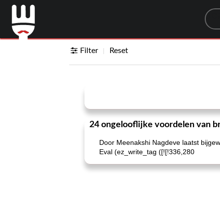
Sea
Filter
Reset
24 ongelooflijke voordelen van b
Door Meenakshi Nagdeve laatst bijgew
Eval (ez_write_tag ([![!336,280