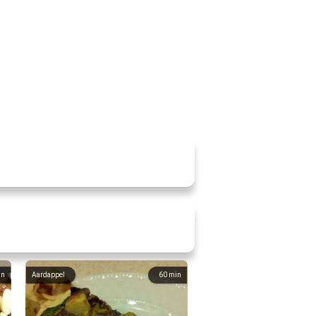
in
Aardappel
60
min