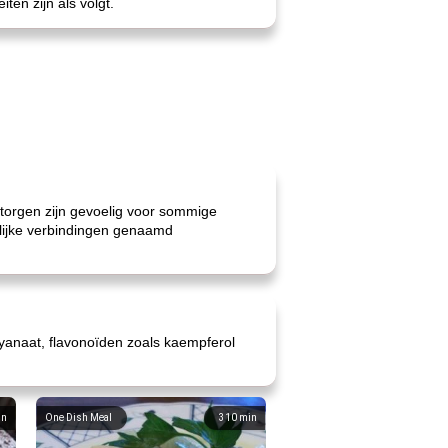
iten zijn als volgt.
torgen zijn gevoelig voor sommige
lijke verbindingen genaamd
cyanaat, flavonoïden zoals kaempferol
in
One Dish Meal
310
min