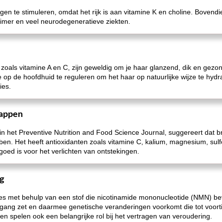
gen te stimuleren, omdat het rijk is aan vitamine K en choline. Bovendi
eimer en veel neurodegeneratieve ziekten.
, zoals vitamine A en C, zijn geweldig om je haar glanzend, dik en gez
op de hoofdhuid te reguleren om het haar op natuurlijke wijze te hydrat
ies.
appen
n het Preventive Nutrition and Food Science Journal, suggereert dat br
n. Het heeft antioxidanten zoals vitamine C, kalium, magnesium, sulf
oed is voor het verlichten van ontstekingen.
ng
oces met behulp van een stof die nicotinamide mononucleotide (NMN) b
 gang zet en daarmee genetische veranderingen voorkomt die tot voortij
en spelen ook een belangrijke rol bij het vertragen van veroudering.