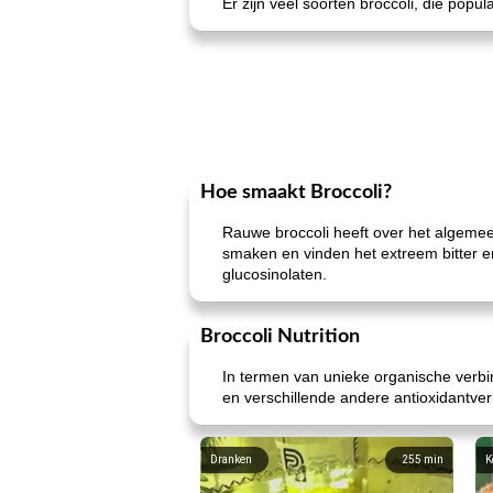
Er zijn veel soorten broccoli, die popula
Hoe smaakt Broccoli?
Rauwe broccoli heeft over het algeme
smaken en vinden het extreem bitter
glucosinolaten.
Broccoli Nutrition
In termen van unieke organische verbin
en verschillende andere antioxidantver
Dranken
255
min
K