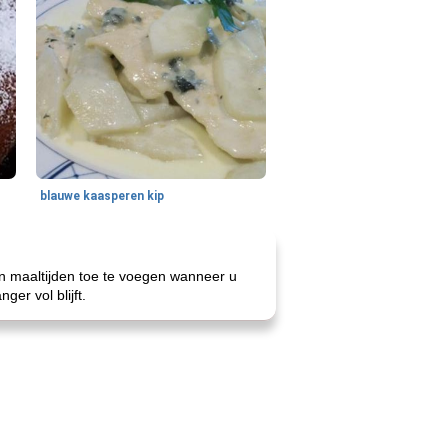
blauwe kaasperen kip
n maaltijden toe te voegen wanneer u
er vol blijft.