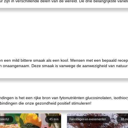
ir zijn in verschillende delen van de wereld. De drie belangrijkste variëte
en een mild bittere smaak als een kool. Mensen met een bepaald recep
 en onaangenaam. Deze smaak is vanwege de aanwezigheid van natuur
dingen is het een rijke bron van fytonutriënten glucosinolaten, isothio
bindingen die onze gezondheid positief stimuleren!
ookstijl
45
min
Feestdagen en evenementen
65
m