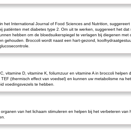
n het International Journal of Food Sciences and Nutrition, suggereert 
ij patiënten met diabetes type 2. Om uit te werken, suggereert het dat 
nnen hebben om de bloedsuikerspiegel te verlagen bij diegenen met di
n gehouden. Broccoli wordt naast een hart-gezond, koolhydraatgestuu
glucosecontrole.
C, vitamine D, vitamine K, foliumzuur en vitamine A in broccoli helpen 
n TEF (thermisch effect van voedsel) en kunnen uw metabolisme na he
id voedingsvezels te hebben.
 organen van het lichaam stimuleren en helpen bij het verbeteren van he
en.