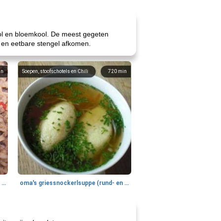
kool en bloemkool. De meest gegeten
 en eetbare stengel afkomen.
in
Soepen, stoofschotels en Chili
720
min
gemakkelijke rijst en hamburger een gerecht diner
oma's griessnockerlsuppe (rund- en griesmeelknoedelsoep)