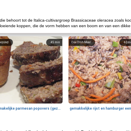
 die behoort tot de Italica-cultivargroep Brassicaceae oleracea zoals 
 bloeiende koppen, die de vorm hebben van een boom en van een dikke
ezond
45
min
One Dish Meal
40
m
smakelijke parmesan popovers (gezonder!)