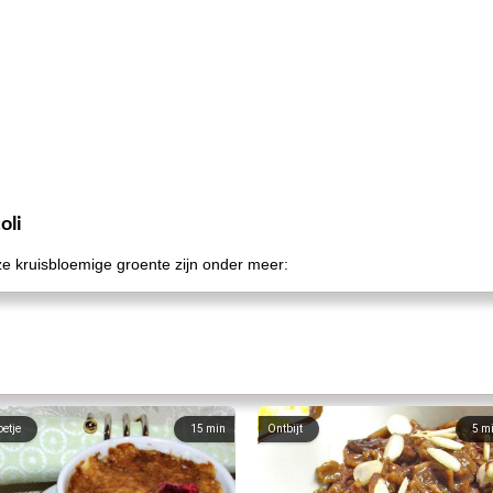
oli
e kruisbloemige groente zijn onder meer:
oetje
15
min
Ontbijt
5
m