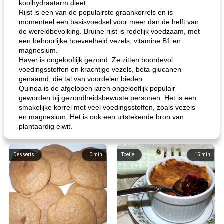
koolhydraatarm dieet.
Rijst is een van de populairste graankorrels en is
momenteel een basisvoedsel voor meer dan de helft van
de wereldbevolking. Bruine rijst is redelijk voedzaam, met
een behoorlijke hoeveelheid vezels, vitamine B1 en
magnesium.
Haver is ongelooflijk gezond. Ze zitten boordevol
voedingsstoffen en krachtige vezels, bèta-glucanen
genaamd, die tal van voordelen bieden.
Quinoa is de afgelopen jaren ongelooflijk populair
geworden bij gezondheidsbewuste personen. Het is een
smakelijke korrel met veel voedingsstoffen, zoals vezels
en magnesium. Het is ook een uitstekende bron van
plantaardig eiwit.
Desserts
0
min
Toetje
15
min