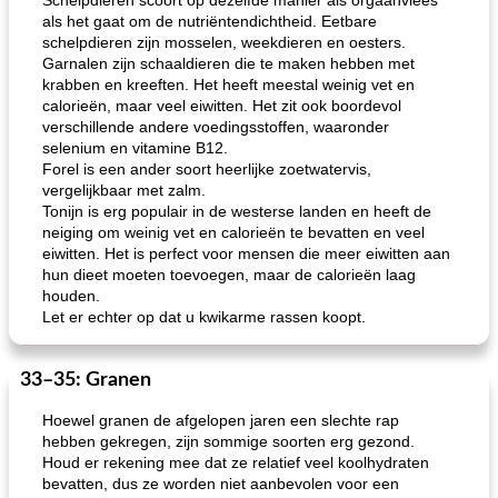
Schelpdieren scoort op dezelfde manier als orgaanvlees
als het gaat om de nutriëntendichtheid. Eetbare
schelpdieren zijn mosselen, weekdieren en oesters.
Garnalen zijn schaaldieren die te maken hebben met
krabben en kreeften. Het heeft meestal weinig vet en
calorieën, maar veel eiwitten. Het zit ook boordevol
verschillende andere voedingsstoffen, waaronder
selenium en vitamine B12.
Forel is een ander soort heerlijke zoetwatervis,
vergelijkbaar met zalm.
Tonijn is erg populair in de westerse landen en heeft de
neiging om weinig vet en calorieën te bevatten en veel
eiwitten. Het is perfect voor mensen die meer eiwitten aan
hun dieet moeten toevoegen, maar de calorieën laag
houden.
Let er echter op dat u kwikarme rassen koopt.
33–35: Granen
Hoewel granen de afgelopen jaren een slechte rap
hebben gekregen, zijn sommige soorten erg gezond.
Houd er rekening mee dat ze relatief veel koolhydraten
bevatten, dus ze worden niet aanbevolen voor een