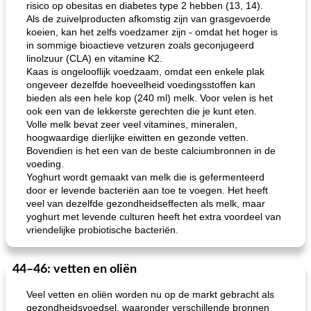
risico op obesitas en diabetes type 2 hebben (13, 14).
Als de zuivelproducten afkomstig zijn van grasgevoerde
koeien, kan het zelfs voedzamer zijn - omdat het hoger is
in sommige bioactieve vetzuren zoals geconjugeerd
linolzuur (CLA) en vitamine K2.
Kaas is ongelooflijk voedzaam, omdat een enkele plak
ongeveer dezelfde hoeveelheid voedingsstoffen kan
bieden als een hele kop (240 ml) melk. Voor velen is het
ook een van de lekkerste gerechten die je kunt eten.
Volle melk bevat zeer veel vitamines, mineralen,
hoogwaardige dierlijke eiwitten en gezonde vetten.
Bovendien is het een van de beste calciumbronnen in de
voeding.
Yoghurt wordt gemaakt van melk die is gefermenteerd
door er levende bacteriën aan toe te voegen. Het heeft
veel van dezelfde gezondheidseffecten als melk, maar
yoghurt met levende culturen heeft het extra voordeel van
vriendelijke probiotische bacteriën.
44–46: vetten en oliën
Veel vetten en oliën worden nu op de markt gebracht als
gezondheidsvoedsel, waaronder verschillende bronnen