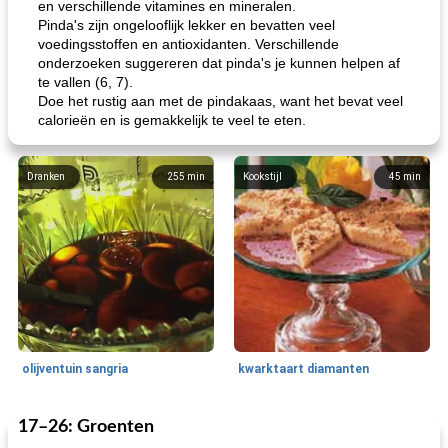
en verschillende vitamines en mineralen.
Pinda's zijn ongelooflijk lekker en bevatten veel
voedingsstoffen en antioxidanten. Verschillende
onderzoeken suggereren dat pinda's je kunnen helpen af ​​
te vallen (6, 7).
Doe het rustig aan met de pindakaas, want het bevat veel
calorieën en is gemakkelijk te veel te eten.
Dranken
255
min
Kookstijl
45
min
olijventuin sangria
kwarktaart diamanten
17–26: Groenten
Feestdagen en evenementen
65
min
One Dish Meal
310
min