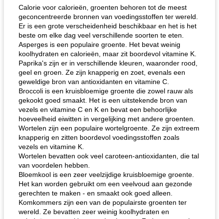
Calorie voor calorieën, groenten behoren tot de meest
geconcentreerde bronnen van voedingsstoffen ter wereld.
Er is een grote verscheidenheid beschikbaar en het is het
beste om elke dag veel verschillende soorten te eten.
Asperges is een populaire groente. Het bevat weinig
koolhydraten en calorieën, maar zit boordevol vitamine K.
Paprika's zijn er in verschillende kleuren, waaronder rood,
geel en groen. Ze zijn knapperig en zoet, evenals een
geweldige bron van antioxidanten en vitamine C.
de jamcake van Georgië tennessee
blauwe kaasperen kip
Broccoli is een kruisbloemige groente die zowel rauw als
gekookt goed smaakt. Het is een uitstekende bron van
vezels en vitamine C en K en bevat een behoorlijke
hoeveelheid eiwitten in vergelijking met andere groenten.
Wortelen zijn een populaire wortelgroente. Ze zijn extreem
knapperig en zitten boordevol voedingsstoffen zoals
vezels en vitamine K.
Wortelen bevatten ook veel caroteen-antioxidanten, die tal
van voordelen hebben.
Bloemkool is een zeer veelzijdige kruisbloemige groente.
Het kan worden gebruikt om een ​​veelvoud aan gezonde
gerechten te maken - en smaakt ook goed alleen.
Komkommers zijn een van de populairste groenten ter
wereld. Ze bevatten zeer weinig koolhydraten en