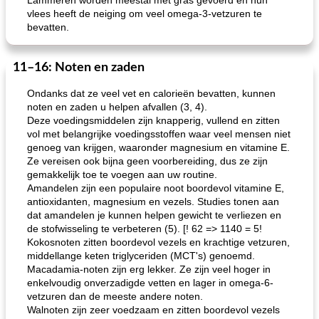
Lammeren worden meestal met gras gevoerd en hun
vlees heeft de neiging om veel omega-3-vetzuren te
bevatten.
11–16: Noten en zaden
Ondanks dat ze veel vet en calorieën bevatten, kunnen
noten en zaden u helpen afvallen (3, 4).
Deze voedingsmiddelen zijn knapperig, vullend en zitten
vol met belangrijke voedingsstoffen waar veel mensen niet
genoeg van krijgen, waaronder magnesium en vitamine E.
Ze vereisen ook bijna geen voorbereiding, dus ze zijn
gemakkelijk toe te voegen aan uw routine.
Amandelen zijn een populaire noot boordevol vitamine E,
antioxidanten, magnesium en vezels. Studies tonen aan
dat amandelen je kunnen helpen gewicht te verliezen en
de stofwisseling te verbeteren (5). [! 62 => 1140 = 5!
Kokosnoten zitten boordevol vezels en krachtige vetzuren,
middellange keten triglyceriden (MCT's) genoemd.
Macadamia-noten zijn erg lekker. Ze zijn veel hoger in
enkelvoudig onverzadigde vetten en lager in omega-6-
vetzuren dan de meeste andere noten.
Walnoten zijn zeer voedzaam en zitten boordevol vezels