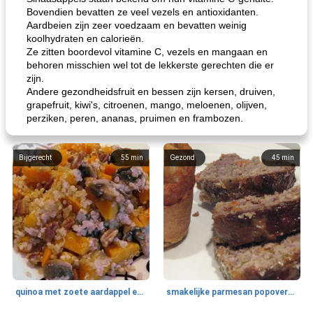
Bovendien bevatten ze veel vezels en antioxidanten.
Aardbeien zijn zeer voedzaam en bevatten weinig
koolhydraten en calorieën.
Ze zitten boordevol vitamine C, vezels en mangaan en
behoren misschien wel tot de lekkerste gerechten die er
zijn.
Andere gezondheidsfruit en bessen zijn kersen, druiven,
grapefruit, kiwi's, citroenen, mango, meloenen, olijven,
perziken, peren, ananas, pruimen en frambozen.
Bijgerecht
55
min
Gezond
45
min
quinoa met zoete aardappel en champignons
smakelijke parmesan popovers (gezonder!)