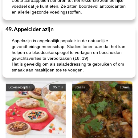
Zoete aardappelen behoren tot het lekkerste zetmeelrijke
voedsel dat je kunt eten. Ze zitten boordevol antioxidanten
en allerlei gezonde voedingsstoffen.
49. Appelcider azijn
Appelazijn is ongelooflijk populair in de natuurlijke
gezondheidsgemeenschap. Studies tonen aan dat het kan
helpen de bloedsuikerspiegel te verlagen en bescheiden
gewichtsverlies te veroorzaken (18, 19).
Het is geweldig om als saladedressing te gebruiken of om
smaak aan maaltijden toe te voegen.
Cookie recepten
35
min
Spaans
20
min