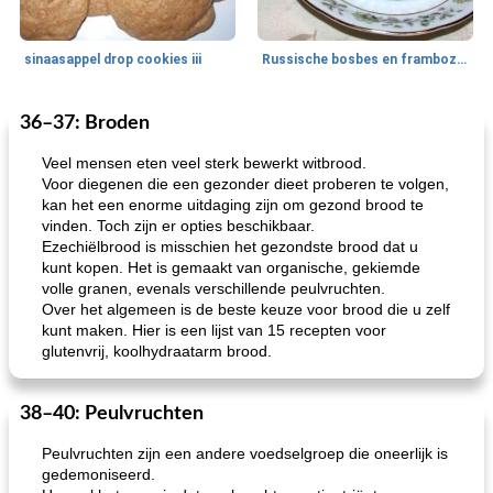
sinaasappel drop cookies iii
Russische bosbes en frambozenpudding
36–37: Broden
Ontbijt
5
min
Aardappel
60
min
Veel mensen eten veel sterk bewerkt witbrood.
Voor diegenen die een gezonder dieet proberen te volgen,
kan het een enorme uitdaging zijn om gezond brood te
vinden. Toch zijn er opties beschikbaar.
Ezechiëlbrood is misschien het gezondste brood dat u
kunt kopen. Het is gemaakt van organische, gekiemde
volle granen, evenals verschillende peulvruchten.
Over het algemeen is de beste keuze voor brood die u zelf
kunt maken. Hier is een lijst van 15 recepten voor
loco mokka havermout
rustieke dorpspizza
glutenvrij, koolhydraatarm brood.
38–40: Peulvruchten
Peulvruchten zijn een andere voedselgroep die oneerlijk is
gedemoniseerd.