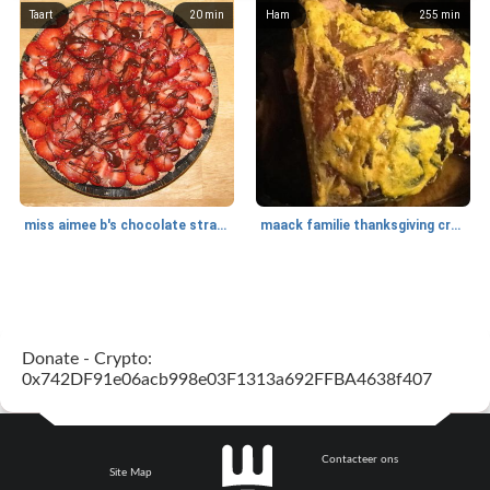
Taart
20
min
Ham
255
min
miss aimee b's chocolate strawberry pie
maack familie thanksgiving crock pot ham
Ontbijt
10
min
Salade
152
min
Donate - Crypto:
0x742DF91e06acb998e03F1313a692FFBA4638f407
Contacteer ons
Site Map