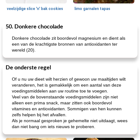
veelzijdige slice 'n' bak cookies
limo garnalen tapas
50. Donkere chocolade
Zeevruchten
15
min
Feestdagen en evenementen
45
min
Donkere chocolade zit boordevol magnesium en dient als
een van de krachtigste bronnen van antioxidanten ter
wereld (20).
De onderste regel
Of u nu uw dieet wilt herzien of gewoon uw maaltijden wilt
veranderen, het is gemakkelijk om een ​​aantal van deze
geroosterde tilapia parmezaan
spaghetti squash i
voedingsmiddelen aan uw routine toe te voegen.
Veel van de bovenstaande voedingsmiddelen zijn niet
alleen een prima snack, maar zitten ook boordevol
vitamines en antioxidanten. Sommigen van hen kunnen
zelfs helpen bij het afvallen.
Als je normaal gesproken je gehemelte niet uitdaagt, wees
dan niet bang om iets nieuws te proberen.