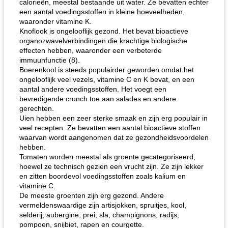
calorieën, meestal bestaande uit water. Ze bevatten echter
een aantal voedingsstoffen in kleine hoeveelheden,
waaronder vitamine K.
Knoflook is ongelooflijk gezond. Het bevat bioactieve
organozwavelverbindingen die krachtige biologische
effecten hebben, waaronder een verbeterde
immuunfunctie (8).
Boerenkool is steeds populairder geworden omdat het
ongelooflijk veel vezels, vitamine C en K bevat, en een
aantal andere voedingsstoffen. Het voegt een
bevredigende crunch toe aan salades en andere
gerechten.
Uien hebben een zeer sterke smaak en zijn erg populair in
veel recepten. Ze bevatten een aantal bioactieve stoffen
waarvan wordt aangenomen dat ze gezondheidsvoordelen
hebben.
Tomaten worden meestal als groente gecategoriseerd,
hoewel ze technisch gezien een vrucht zijn. Ze zijn lekker
en zitten boordevol voedingsstoffen zoals kalium en
vitamine C.
De meeste groenten zijn erg gezond. Andere
vermeldenswaardige zijn artisjokken, spruitjes, kool,
selderij, aubergine, prei, sla, champignons, radijs,
pompoen, snijbiet, rapen en courgette.