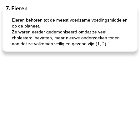
7. Eieren
One Dish Meal
40
min
Soepen, stoofschotels en Chili
720
min
Eieren behoren tot de meest voedzame voedingsmiddelen
op de planeet.
Ze waren eerder gedemoniseerd omdat ze veel
cholesterol bevatten, maar nieuwe onderzoeken tonen
aan dat ze volkomen veilig en gezond zijn (1, 2).
gemakkelijke rijst en hamburger een gerecht diner
oma's griessnockerlsuppe (rund- en griesmeelknoedelsoep)