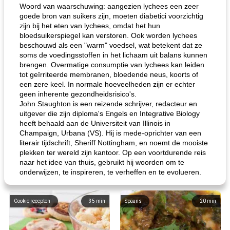
Woord van waarschuwing: aangezien lychees een zeer
goede bron van suikers zijn, moeten diabetici voorzichtig
zijn bij het eten van lychees, omdat het hun
bloedsuikerspiegel kan verstoren. Ook worden lychees
beschouwd als een "warm" voedsel, wat betekent dat ze
soms de voedingsstoffen in het lichaam uit balans kunnen
brengen. Overmatige consumptie van lychees kan leiden
tot geïrriteerde membranen, bloedende neus, koorts of
een zere keel. In normale hoeveelheden zijn er echter
geen inherente gezondheidsrisico's.
John Staughton is een reizende schrijver, redacteur en
uitgever die zijn diploma's Engels en Integrative Biology
heeft behaald aan de Universiteit van Illinois in
Champaign, Urbana (VS). Hij is mede-oprichter van een
literair tijdschrift, Sheriff Nottingham, en noemt de mooiste
plekken ter wereld zijn kantoor. Op een voortdurende reis
naar het idee van thuis, gebruikt hij woorden om te
onderwijzen, te inspireren, te verheffen en te evolueren.
Cookie recepten
35
min
Spaans
20
min