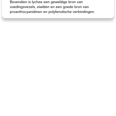
Bovendien is lychee een geweldige bron van
voedingsvezels, eiwitten en een goede bron van
proanthocyanidinen en polyfenolische verbindingen.
gemakkelijke rijst en hamburger een gerecht diner
oma's griessnockerlsuppe (rund- en griesmeelknoedelsoep)