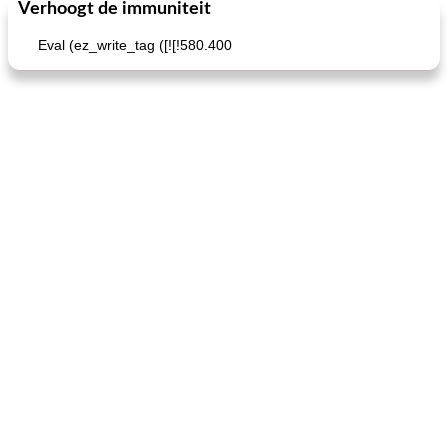
Verhoogt de immuniteit
Feestdagen en evenementen
65
min
One Dish Meal
310
min
Eval (ez_write_tag ([![!580.400
de jamcake van Georgië tennessee
blauwe kaasperen kip