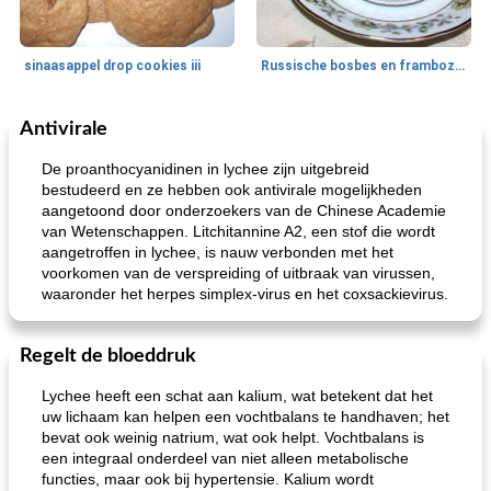
sinaasappel drop cookies iii
Russische bosbes en frambozenpudding
Antivirale
Ontbijt
5
min
Aardappel
60
min
De proanthocyanidinen in lychee zijn uitgebreid
bestudeerd en ze hebben ook antivirale mogelijkheden
aangetoond door onderzoekers van de Chinese Academie
van Wetenschappen. Litchitannine A2, een stof die wordt
aangetroffen in lychee, is nauw verbonden met het
voorkomen van de verspreiding of uitbraak van virussen,
waaronder het herpes simplex-virus en het coxsackievirus.
loco mokka havermout
rustieke dorpspizza
Regelt de bloeddruk
Lychee heeft een schat aan kalium, wat betekent dat het
uw lichaam kan helpen een vochtbalans te handhaven; het
bevat ook weinig natrium, wat ook helpt. Vochtbalans is
een integraal onderdeel van niet alleen metabolische
functies, maar ook bij hypertensie. Kalium wordt