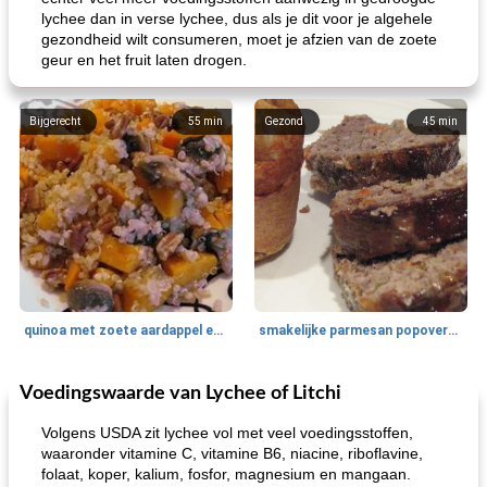
lychee dan in verse lychee, dus als je dit voor je algehele
gezondheid wilt consumeren, moet je afzien van de zoete
geur en het fruit laten drogen.
Bijgerecht
55
min
Gezond
45
min
quinoa met zoete aardappel en champignons
smakelijke parmesan popovers (gezonder!)
Voedingswaarde van Lychee of Litchi
One Dish Meal
40
min
Soepen, stoofschotels en Chili
720
min
Volgens USDA zit lychee vol met veel voedingsstoffen,
waaronder vitamine C, vitamine B6, niacine, riboflavine,
folaat, koper, kalium, fosfor, magnesium en mangaan.