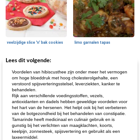
veelzijdige slice 'n' bak cookies
limo garnalen tapas
Lees dit volgende:
Zeevruchten
15
min
Feestdagen en evenementen
45
min
Voordelen van hibiscusthee zijn onder meer het vermogen
om hoge bloeddruk met hoog cholesterolgehalte, een
verstoord spijsverteringsstelsel, leverziekten, kanker te
behandelen.
Rijk aan verschillende voedingsstoffen, vezels,
antioxidanten en dadels hebben geweldige voordelen voor
het hart van de hersenen. Het helpt ook bij het verbeteren
van de botgezondheid bij het behandelen van constipatie.
Tamarinde heeft medicinaal en culinair gebruik en is
geroosterde tilapia parmezaan
spaghetti squash i
gunstig bij het verlichten van maagklachten, koorts,
keelpijn, zonnesteek, spijsvertering en gebruikt als een
laxeermiddel.