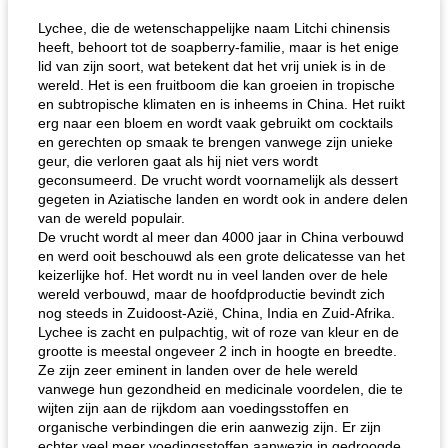
Lychee, die de wetenschappelijke naam Litchi chinensis
heeft, behoort tot de soapberry-familie, maar is het enige
lid van zijn soort, wat betekent dat het vrij uniek is in de
wereld. Het is een fruitboom die kan groeien in tropische
en subtropische klimaten en is inheems in China. Het ruikt
erg naar een bloem en wordt vaak gebruikt om cocktails
en gerechten op smaak te brengen vanwege zijn unieke
geur, die verloren gaat als hij niet vers wordt
geconsumeerd. De vrucht wordt voornamelijk als dessert
gegeten in Aziatische landen en wordt ook in andere delen
van de wereld populair.
De vrucht wordt al meer dan 4000 jaar in China verbouwd
en werd ooit beschouwd als een grote delicatesse van het
keizerlijke hof. Het wordt nu in veel landen over de hele
wereld verbouwd, maar de hoofdproductie bevindt zich
nog steeds in Zuidoost-Azië, China, India en Zuid-Afrika.
Lychee is zacht en pulpachtig, wit of roze van kleur en de
grootte is meestal ongeveer 2 inch in hoogte en breedte.
Ze zijn zeer eminent in landen over de hele wereld
vanwege hun gezondheid en medicinale voordelen, die te
wijten zijn aan de rijkdom aan voedingsstoffen en
organische verbindingen die erin aanwezig zijn. Er zijn
echter veel meer voedingsstoffen aanwezig in gedroogde