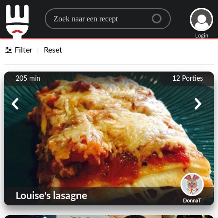
Search for a recipe
Login
Filter
Reset
205 min
12
Porties
Louise's lasagne
DonnaT