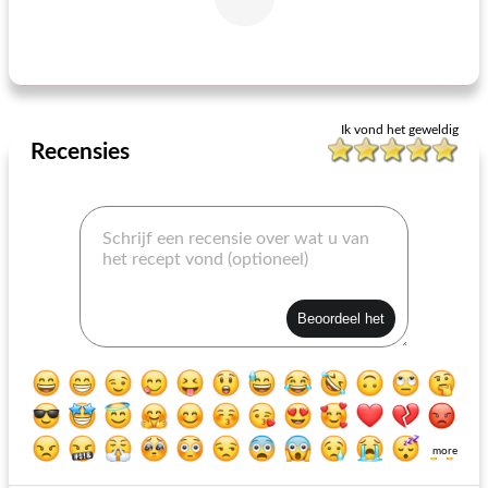
Mexicaanse lasagna-rollups
romige pesto-garnalen
Ik vond het geweldig
Recensies
more