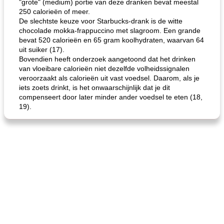
"grote" (medium) portie van deze dranken bevat meestal
250 calorieën of meer.
De slechtste keuze voor Starbucks-drank is de witte
de jamcake van Georgië tennessee
blauwe kaasperen kip
chocolade mokka-frappuccino met slagroom. Een grande
bevat 520 calorieën en 65 gram koolhydraten, waarvan 64
uit suiker (17).
Bovendien heeft onderzoek aangetoond dat het drinken
van vloeibare calorieën niet dezelfde volheidssignalen
veroorzaakt als calorieën uit vast voedsel. Daarom, als je
iets zoets drinkt, is het onwaarschijnlijk dat je dit
compenseert door later minder ander voedsel te eten (18,
19).