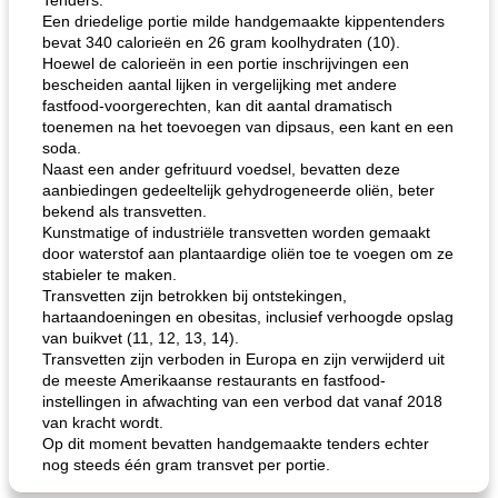
Tenders.
Een driedelige portie milde handgemaakte kippentenders
bevat 340 calorieën en 26 gram koolhydraten (10).
Hoewel de calorieën in een portie inschrijvingen een
bescheiden aantal lijken in vergelijking met andere
fastfood-voorgerechten, kan dit aantal dramatisch
toenemen na het toevoegen van dipsaus, een kant en een
soda.
Naast een ander gefrituurd voedsel, bevatten deze
aanbiedingen gedeeltelijk gehydrogeneerde oliën, beter
bekend als transvetten.
Kunstmatige of industriële transvetten worden gemaakt
door waterstof aan plantaardige oliën toe te voegen om ze
stabieler te maken.
Transvetten zijn betrokken bij ontstekingen,
hartaandoeningen en obesitas, inclusief verhoogde opslag
van buikvet (11, 12, 13, 14).
Transvetten zijn verboden in Europa en zijn verwijderd uit
de meeste Amerikaanse restaurants en fastfood-
instellingen in afwachting van een verbod dat vanaf 2018
van kracht wordt.
Op dit moment bevatten handgemaakte tenders echter
nog steeds één gram transvet per portie.