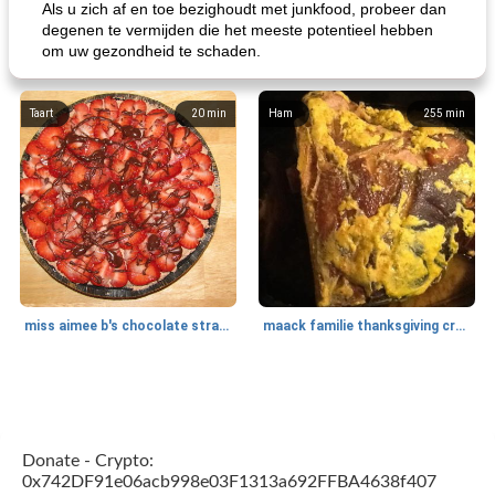
Als u zich af en toe bezighoudt met junkfood, probeer dan
degenen te vermijden die het meeste potentieel hebben
om uw gezondheid te schaden.
Taart
20
min
Ham
255
min
miss aimee b's chocolate strawberry pie
maack familie thanksgiving crock pot ham
Ontbijt
10
min
Salade
152
min
Donate - Crypto:
0x742DF91e06acb998e03F1313a692FFBA4638f407