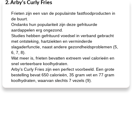
2. Arby's Curly Fries
One Dish Meal
40
min
Soepen, stoofschotels en Chili
720
min
Frieten zijn een van de populairste fastfoodproducten in
de buurt.
Ondanks hun populariteit zijn deze gefrituurde
aardappelen erg ongezond.
Studies hebben gefrituurd voedsel in verband gebracht
met ontsteking, hartziekten en verminderde
slagaderfunctie, naast andere gezondheidsproblemen (5,
6, 7, 8).
Wat meer is, frieten bevatten extreem veel calorieën en
gemakkelijke rijst en hamburger een gerecht diner
oma's griessnockerlsuppe (rund- en griesmeelknoedelsoep)
snel verteerbare koolhydraten.
Arby's Curly Fries zijn een perfect voorbeeld. Een grote
bestelling bevat 650 calorieën, 35 gram vet en 77 gram
koolhydraten, waarvan slechts 7 vezels (9).