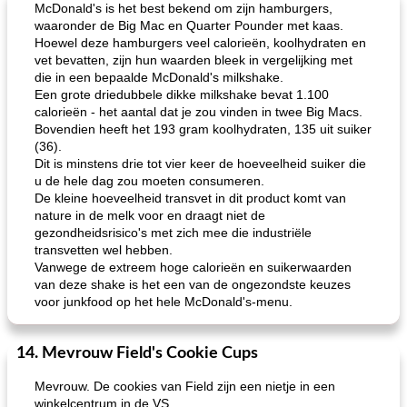
McDonald's is het best bekend om zijn hamburgers,
waaronder de Big Mac en Quarter Pounder met kaas.
Hoewel deze hamburgers veel calorieën, koolhydraten en
vet bevatten, zijn hun waarden bleek in vergelijking met
die in een bepaalde McDonald's milkshake.
Een grote driedubbele dikke milkshake bevat 1.100
calorieën - het aantal dat je zou vinden in twee Big Macs.
Bovendien heeft het 193 gram koolhydraten, 135 uit suiker
(36).
Dit is minstens drie tot vier keer de hoeveelheid suiker die
geroosterde tilapia parmezaan
spaghetti squash i
u de hele dag zou moeten consumeren.
De kleine hoeveelheid transvet in dit product komt van
nature in de melk voor en draagt ​​niet de
gezondheidsrisico's met zich mee die industriële
transvetten wel hebben.
Vanwege de extreem hoge calorieën en suikerwaarden
van deze shake is het een van de ongezondste keuzes
voor junkfood op het hele McDonald's-menu.
14. Mevrouw Field's Cookie Cups
Mevrouw. De cookies van Field zijn een nietje in een
winkelcentrum in de VS.