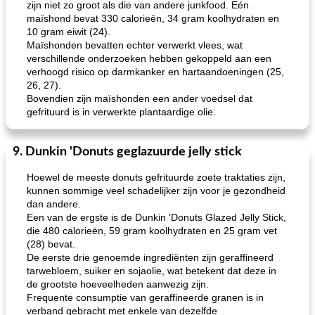
zijn niet zo groot als die van andere junkfood. Eén
maïshond bevat 330 calorieën, 34 gram koolhydraten en
10 gram eiwit (24).
Maïshonden bevatten echter verwerkt vlees, wat
loco mokka havermout
rustieke dorpspizza
verschillende onderzoeken hebben gekoppeld aan een
verhoogd risico op darmkanker en hartaandoeningen (25,
26, 27).
Bovendien zijn maïshonden een ander voedsel dat
gefrituurd is in verwerkte plantaardige olie.
9. Dunkin 'Donuts geglazuurde jelly stick
Hoewel de meeste donuts gefrituurde zoete traktaties zijn,
kunnen sommige veel schadelijker zijn voor je gezondheid
dan andere.
Een van de ergste is de Dunkin 'Donuts Glazed Jelly Stick,
die 480 calorieën, 59 gram koolhydraten en 25 gram vet
(28) bevat.
De eerste drie genoemde ingrediënten zijn geraffineerd
tarwebloem, suiker en sojaolie, wat betekent dat deze in
de grootste hoeveelheden aanwezig zijn.
Frequente consumptie van geraffineerde granen is in
verband gebracht met enkele van dezelfde