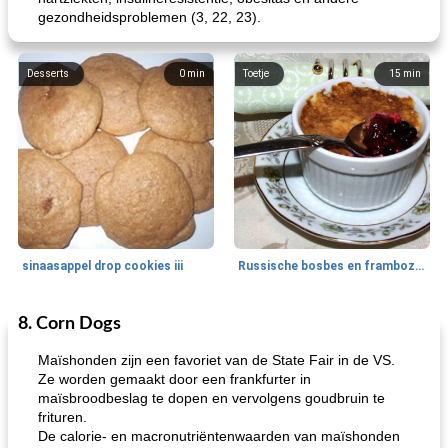
gezondheidsproblemen (3, 22, 23).
Desserts
0
min
Toetje
15
min
sinaasappel drop cookies iii
Russische bosbes en frambozenpudding
8. Corn Dogs
Ontbijt
5
min
Aardappel
60
min
Maïshonden zijn een favoriet van de State Fair in de VS.
Ze worden gemaakt door een frankfurter in
maïsbroodbeslag te dopen en vervolgens goudbruin te
frituren.
De calorie- en macronutriëntenwaarden van maïshonden