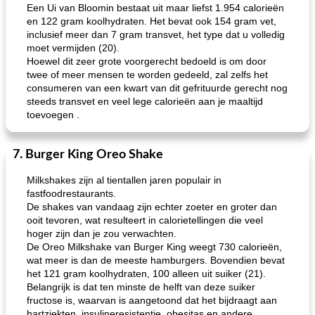
Een Ui van Bloomin bestaat uit maar liefst 1.954 calorieën
en 122 gram koolhydraten. Het bevat ook 154 gram vet,
inclusief meer dan 7 gram transvet, het type dat u volledig
moet vermijden (20).
Hoewel dit zeer grote voorgerecht bedoeld is om door
twee of meer mensen te worden gedeeld, zal zelfs het
consumeren van een kwart van dit gefrituurde gerecht nog
steeds transvet en veel lege calorieën aan je maaltijd
toevoegen .
7. Burger King Oreo Shake
Milkshakes zijn al tientallen jaren populair in
fastfoodrestaurants.
De shakes van vandaag zijn echter zoeter en groter dan
ooit tevoren, wat resulteert in calorietellingen die veel
hoger zijn dan je zou verwachten.
De Oreo Milkshake van Burger King weegt 730 calorieën,
wat meer is dan de meeste hamburgers. Bovendien bevat
het 121 gram koolhydraten, 100 alleen uit suiker (21).
Belangrijk is dat ten minste de helft van deze suiker
fructose is, waarvan is aangetoond dat het bijdraagt ​​aan
hartziekten, insulineresistentie, obesitas en andere