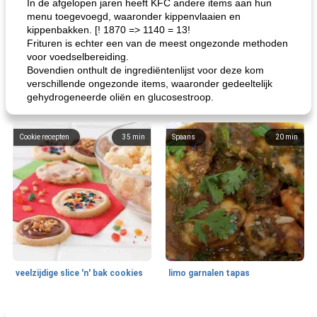
In de afgelopen jaren heeft KFC andere items aan hun
menu toegevoegd, waaronder kippenvlaaien en
kippenbakken. [! 1870 => 1140 = 13!
Frituren is echter een van de meest ongezonde methoden
voor voedselbereiding.
Bovendien onthult de ingrediëntenlijst voor deze kom
verschillende ongezonde items, waaronder gedeeltelijk
gehydrogeneerde oliën en glucosestroop.
Cookie recepten
35
min
Spaans
20
min
veelzijdige slice 'n' bak cookies
limo garnalen tapas
Zeevruchten
15
min
Feestdagen en evenementen
45
min