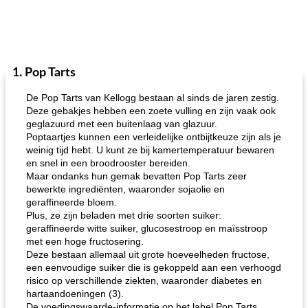
1. Pop Tarts
De Pop Tarts van Kellogg bestaan ​​al sinds de jaren zestig.
Deze gebakjes hebben een zoete vulling en zijn vaak ook
geglazuurd met een buitenlaag van glazuur.
Poptaartjes kunnen een verleidelijke ontbijtkeuze zijn als je
weinig tijd hebt. U kunt ze bij kamertemperatuur bewaren
en snel in een broodrooster bereiden.
Maar ondanks hun gemak bevatten Pop Tarts zeer
bewerkte ingrediënten, waaronder sojaolie en
geraffineerde bloem.
Plus, ze zijn beladen met drie soorten suiker:
geraffineerde witte suiker, glucosestroop en maïsstroop
met een hoge fructosering.
Deze bestaan ​​allemaal uit grote hoeveelheden fructose,
een eenvoudige suiker die is gekoppeld aan een verhoogd
risico op verschillende ziekten, waaronder diabetes en
hartaandoeningen (3).
De voedingswaarde-informatie op het label Pop Tarts