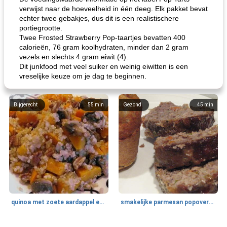
verwijst naar de hoeveelheid in één deeg. Elk pakket bevat
echter twee gebakjes, dus dit is een realistischere
portiegrootte.
Twee Frosted Strawberry Pop-taartjes bevatten 400
calorieën, 76 gram koolhydraten, minder dan 2 gram
vezels en slechts 4 gram eiwit (4).
Dit junkfood met veel suiker en weinig eiwitten is een
vreselijke keuze om je dag te beginnen.
Bijgerecht
55
min
Gezond
45
min
quinoa met zoete aardappel en champignons
smakelijke parmesan popovers (gezonder!)