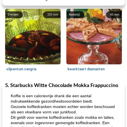
Dranken
255
min
Kookstijl
45
min
olijventuin sangria
kwarktaart diamanten
5. Starbucks Witte Chocolade Mokka Frappuccino
Feestdagen en evenementen
65
min
One Dish Meal
310
min
Koffie is een calorievrije drank die een aantal
indrukwekkende gezondheidsvoordelen biedt.
Gezoete koffiedranken moeten echter worden beschouwd
als een vloeibare vorm van junkfood.
Dit geldt voor warme koffiedranken zoals mokka en lattes,
evenals voor ingevroren gemengde koffiedranken. Een