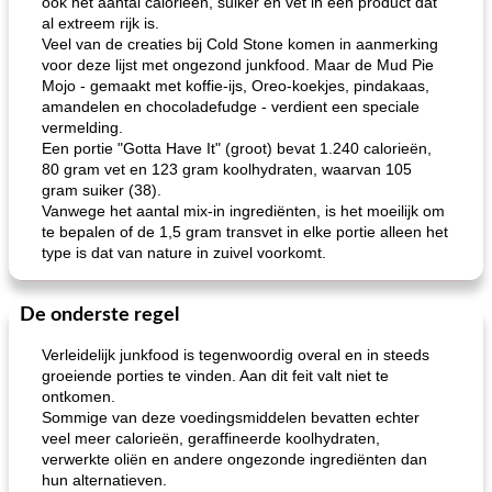
ook het aantal calorieën, suiker en vet in een product dat
al extreem rijk is.
Veel van de creaties bij Cold Stone komen in aanmerking
voor deze lijst met ongezond junkfood. Maar de Mud Pie
Mojo - gemaakt met koffie-ijs, Oreo-koekjes, pindakaas,
amandelen en chocoladefudge - verdient een speciale
vermelding.
Een portie "Gotta Have It" (groot) bevat 1.240 calorieën,
80 gram vet en 123 gram koolhydraten, waarvan 105
gram suiker (38).
Vanwege het aantal mix-in ingrediënten, is het moeilijk om
te bepalen of de 1,5 gram transvet in elke portie alleen het
type is dat van nature in zuivel voorkomt.
De onderste regel
Verleidelijk junkfood is tegenwoordig overal en in steeds
groeiende porties te vinden. Aan dit feit valt niet te
ontkomen.
Sommige van deze voedingsmiddelen bevatten echter
veel meer calorieën, geraffineerde koolhydraten,
verwerkte oliën en andere ongezonde ingrediënten dan
hun alternatieven.