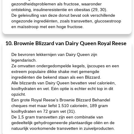
gezondheidsproblemen als fructose, waaronder
ontsteking, insulineresistentie en obesitas (29, 30).
De geleivulling van deze donut bevat ook verschillende
ongezonde ingrediënten, zoals transvetten, glucosestroop
en maïsstroop met een hoge fructose.
10. Brownie Blizzard van Dairy Queen Royal Reese
De bevroren lekkernijen van Dairy Queen zijn
legendarisch.
Ze omvatten ondergedompelde kegels, ijscoupes en een
extreem populaire dikke shake met gemengde
ingrediënten die bekend staan ​​als een Blizzard.
Alle blizzards van Dairy Queen bevatten veel calorieën,
koolhydraten en vet. Eén optie is echter echt top in dit
opzicht.
Een grote Royal Reese's Brownie Blizzard Behandel
cheques met maar liefst 1.510 calorieën, 189 gram
koolhydraten en 72 gram vet (31).
De 1,5 gram transvetten zijn een combinatie van
gedeeltelijk gehydrogeneerde plantaardige oliën en de
natuurlijk voorkomende transvetten in zuivelproducten.