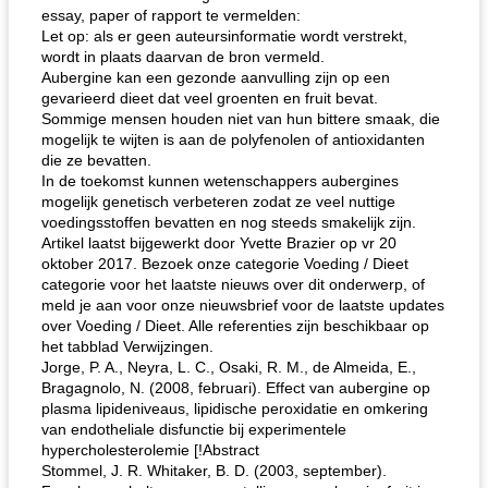
essay, paper of rapport te vermelden:
Let op: als er geen auteursinformatie wordt verstrekt,
wordt in plaats daarvan de bron vermeld.
Aubergine kan een gezonde aanvulling zijn op een
gevarieerd dieet dat veel groenten en fruit bevat.
Sommige mensen houden niet van hun bittere smaak, die
mogelijk te wijten is aan de polyfenolen of antioxidanten
die ze bevatten.
de pecannootpraliné-perziken van het seizoen
potluck spaghetti salade
In de toekomst kunnen wetenschappers aubergines
mogelijk genetisch verbeteren zodat ze veel nuttige
voedingsstoffen bevatten en nog steeds smakelijk zijn.
Artikel laatst bijgewerkt door Yvette Brazier op vr 20
oktober 2017. Bezoek onze categorie Voeding / Dieet
categorie voor het laatste nieuws over dit onderwerp, of
meld je aan voor onze nieuwsbrief voor de laatste updates
over Voeding / Dieet. Alle referenties zijn beschikbaar op
het tabblad Verwijzingen.
Jorge, P. A., Neyra, L. C., Osaki, R. M., de Almeida, E.,
Bragagnolo, N. (2008, februari). Effect van aubergine op
plasma lipideniveaus, lipidische peroxidatie en omkering
van endotheliale disfunctie bij experimentele
hypercholesterolemie [!Abstract
Stommel, J. R. Whitaker, B. D. (2003, september).