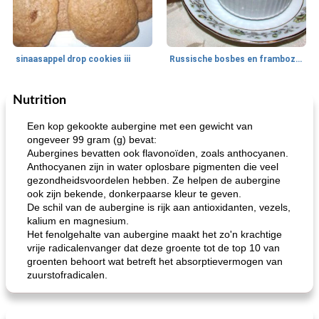
sinaasappel drop cookies iii
Russische bosbes en frambozenpudding
Nutrition
Ontbijt
5
min
Aardappel
60
min
Een kop gekookte aubergine met een gewicht van
ongeveer 99 gram (g) bevat:
Aubergines bevatten ook flavonoïden, zoals anthocyanen.
Anthocyanen zijn in water oplosbare pigmenten die veel
gezondheidsvoordelen hebben. Ze helpen de aubergine
ook zijn bekende, donkerpaarse kleur te geven.
De schil van de aubergine is rijk aan antioxidanten, vezels,
kalium en magnesium.
Het fenolgehalte van aubergine maakt het zo'n krachtige
loco mokka havermout
rustieke dorpspizza
vrije radicalenvanger dat deze groente tot de top 10 van
groenten behoort wat betreft het absorptievermogen van
zuurstofradicalen.