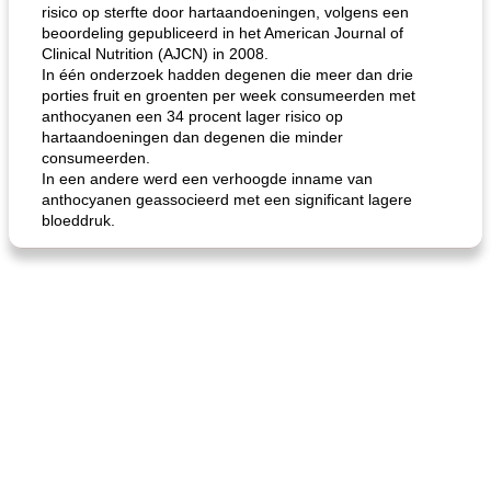
risico op sterfte door hartaandoeningen, volgens een
beoordeling gepubliceerd in het American Journal of
Clinical Nutrition (AJCN) in 2008.
gemakkelijke rijst en hamburger een gerecht diner
oma's griessnockerlsuppe (rund- en griesmeelknoedelsoep)
In één onderzoek hadden degenen die meer dan drie
porties fruit en groenten per week consumeerden met
anthocyanen een 34 procent lager risico op
hartaandoeningen dan degenen die minder
consumeerden.
In een andere werd een verhoogde inname van
anthocyanen geassocieerd met een significant lagere
bloeddruk.