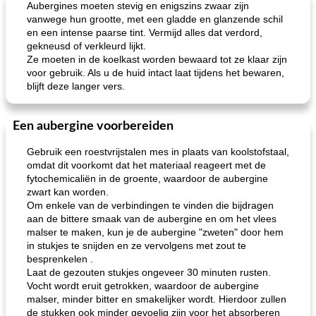
Aubergines moeten stevig en enigszins zwaar zijn
vanwege hun grootte, met een gladde en glanzende schil
en een intense paarse tint. Vermijd alles dat verdord,
gekneusd of verkleurd lijkt.
Ze moeten in de koelkast worden bewaard tot ze klaar zijn
voor gebruik. Als u de huid intact laat tijdens het bewaren,
blijft deze langer vers.
Een aubergine voorbereiden
Gebruik een roestvrijstalen mes in plaats van koolstofstaal,
omdat dit voorkomt dat het materiaal reageert met de
fytochemicaliën in de groente, waardoor de aubergine
zwart kan worden.
Om enkele van de verbindingen te vinden die bijdragen
aan de bittere smaak van de aubergine en om het vlees
malser te maken, kun je de aubergine "zweten" door hem
in stukjes te snijden en ze vervolgens met zout te
besprenkelen .
Laat de gezouten stukjes ongeveer 30 minuten rusten.
Vocht wordt eruit getrokken, waardoor de aubergine
malser, minder bitter en smakelijker wordt. Hierdoor zullen
de stukken ook minder gevoelig zijn voor het absorberen