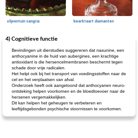
olijventuin sangria
kwarktaart diamanten
4) Cognitieve functie
Feestdagen en evenementen
65
min
One Dish Meal
310
min
Bevindingen uit dierstudies suggereren dat nasunine, een
anthocyanine in de huid van aubergines, een krachtige
antioxidant is die hersencelmembranen beschermt tegen
schade door vrije radicalen.
Het helpt ook bij het transport van voedingsstoffen naar de
cel en het verplaatsen van afval.
Onderzoek heeft ook aangetoond dat anthocyanen neuro-
ontsteking helpen voorkomen en de bloedtoevoer naar de
hersenen vergemakkelijken.
de jamcake van Georgië tennessee
blauwe kaasperen kip
Dit kan helpen het geheugen te verbeteren en
leeftijdsgebonden psychische stoornissen te voorkomen.