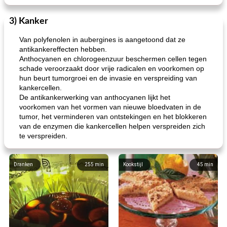
3) Kanker
Van polyfenolen in aubergines is aangetoond dat ze
antikankereffecten hebben.
Anthocyanen en chlorogeenzuur beschermen cellen tegen
schade veroorzaakt door vrije radicalen en voorkomen op
hun beurt tumorgroei en de invasie en verspreiding van
kankercellen.
De antikankerwerking van anthocyanen lijkt het
voorkomen van het vormen van nieuwe bloedvaten in de
tumor, het verminderen van ontstekingen en het blokkeren
van de enzymen die kankercellen helpen verspreiden zich
te verspreiden.
Dranken
255
min
Kookstijl
45
min