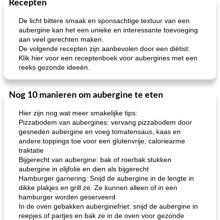
Recepten
Zeevruchten
15
min
Feestdagen en evenementen
45
min
De licht bittere smaak en sponsachtige textuur van een
aubergine kan het een unieke en interessante toevoeging
aan veel gerechten maken.
De volgende recepten zijn aanbevolen door een diëtist:
Klik hier voor een receptenboek voor aubergines met een
reeks gezonde ideeën.
Nog 10 manieren om aubergine te eten
geroosterde tilapia parmezaan
spaghetti squash i
Hier zijn nog wat meer smakelijke tips:
Pizzabodem van aubergines: vervang pizzabodem door
gesneden aubergine en voeg tomatensaus, kaas en
andere toppings toe voor een glutenvrije, caloriearme
traktatie
Bijgerecht van aubergine: bak of roerbak stukken
aubergine in olijfolie en dien als bijgerecht
Hamburger garnering: Snijd de aubergine in de lengte in
dikke plakjes en grill ze. Ze kunnen alleen of in een
hamburger worden geserveerd
In de oven gebakken auberginefriet: snijd de aubergine in
reepjes of partjes en bak ze in de oven voor gezonde