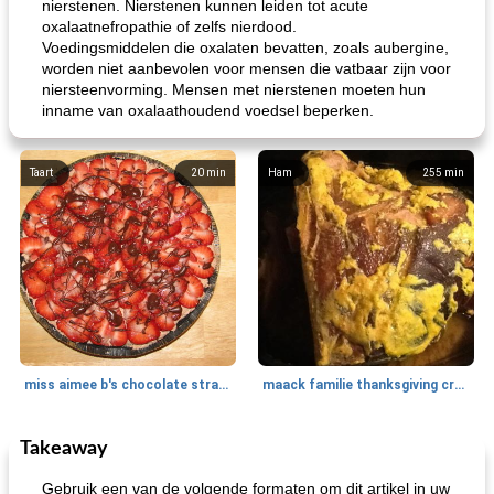
nierstenen. Nierstenen kunnen leiden tot acute
oxalaatnefropathie of zelfs nierdood.
Voedingsmiddelen die oxalaten bevatten, zoals aubergine,
worden niet aanbevolen voor mensen die vatbaar zijn voor
niersteenvorming. Mensen met nierstenen moeten hun
inname van oxalaathoudend voedsel beperken.
Taart
20
min
Ham
255
min
miss aimee b's chocolate strawberry pie
maack familie thanksgiving crock pot ham
Takeaway
Ontbijt
10
min
Salade
152
min
Gebruik een van de volgende formaten om dit artikel in uw