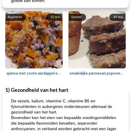
goede kan komen.
Bijgerecht
55
min
Gezond
45
min
quinoa met zoete aardappel en champignons
smakelijke parmesan popovers (gezonder!)
1) Gezondheid van het hart
One Dish Meal
40
min
Soepen, stoofschotels en Chili
720
min
De vezels, kalium, vitamine C, vitamine B6 en
fytonutriënten in aubergines ondersteunen allemaal de
gezondheid van het hart.
Bovendien kan het eten van bepaalde voedingsmiddelen
die bepaalde flavonoïden bevatten, waaronder
anthocyanen, in verband worden gebracht met een lager