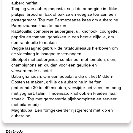
auberginefriet
Topping van auberginepasta: snijd de aubergine in dikke
plakjes, brood en bak of bak ze en voeg ze toe aan een
pastagerecht. Top met Parmezaanse kaas om aubergine
Parmezaanse kaas te maken
Ratatouille: combineer aubergine, ui, knoflook, courgette,
paprika en tomaat, gebakken in een beetje olijfolie, om
een ​​ratatouille te maken
Veggie lasagne: gebruik de ratatouillesaus hierboven om
de vleeslaag in lasagne te vervangen
Stoofpot met aubergines: combineer met tomaten, uien,
champignons en kruiden voor een geurige en
verwarmende schotel
Baba ghanoush: Om een ​​populaire dip uit het Midden-
Oosten te maken, grill je de aubergine in helften
gedurende 30 tot 40 minuten, verwijder het vlees en meng
met yoghurt, tahini, limoensap, knoflook en kruiden naar
smaak . Top met geroosterde pijnboompitten en serveer
met pitabroodje.
Maghlouba: Een "omgekeerde" rijstgerecht met kip en
aubergine
Risico's