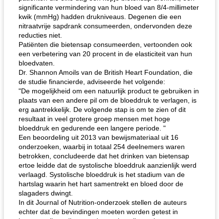
significante vermindering van hun bloed van 8/4-millimeter
kwik (mmHg) hadden drukniveaus. Degenen die een
nitraatvrije sapdrank consumeerden, ondervonden deze
reducties niet.
Patiënten die bietensap consumeerden, vertoonden ook
een verbetering van 20 procent in de elasticiteit van hun
bloedvaten.
Dr. Shannon Amoils van de British Heart Foundation, die
de studie financierde, adviseerde het volgende:
"De mogelijkheid om een ​​natuurlijk product te gebruiken in
plaats van een andere pil om de bloeddruk te verlagen, is
erg aantrekkelijk. De volgende stap is om te zien of dit
resultaat in veel grotere groep mensen met hoge
bloeddruk en gedurende een langere periode. "
Een beoordeling uit 2013 van bewijsmateriaal uit 16
onderzoeken, waarbij in totaal 254 deelnemers waren
betrokken, concludeerde dat het drinken van bietensap
ertoe leidde dat de systolische bloeddruk aanzienlijk werd
verlaagd. Systolische bloeddruk is het stadium van de
hartslag waarin het hart samentrekt en bloed door de
slagaders dwingt.
In dit Journal of Nutrition-onderzoek stellen de auteurs
echter dat de bevindingen moeten worden getest in