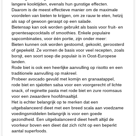
langere kooktijden, evenals hun gunstige effecten.
Daarom is de meest effectieve manier om de maximale
voordelen van bieten te krijgen, om ze rauw te eten, hetzij
als sap of gewoon geraspt op een salade.
Bietensap kan ook worden gebruikt als basis voor fruit- en
groentesapcocktails of smoothies. Enkele populaire
sapcombinaties, voor één portie, zijn onder meer:
Bieten kunnen ook worden gestoomd, gekookt, geroosterd
of gepekeld. Ze vormen de basis voor veel recepten, zoals
borsjt, een soort soep die populair is in Oost-Europese
landen.
Rode biet is ook een heerlijke aanvulling op risotto en een
traditionele aanvulling op makreel.
Probeer avocado gevuld met komijn en granaatappel,
rode biet en sjalotten salsa voor een voorgerecht of lichte
snack, of reginette pasta met rode biet en zure roomsaus
voor een zwaardere hoofdmaaltijd.
Het is echter belangrijk op te merken dat een
uitgebalanceerd dieet met een breed scala aan voedzame
voedingsmiddelen belangrijk is voor een goede
gezondheid. Een uitgebalanceerd dieet heeft altijd de
voorkeur boven een dieet dat zich richt op een beperkt
aantal superfoods.