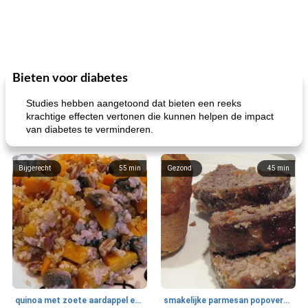
Bieten voor diabetes
Studies hebben aangetoond dat bieten een reeks
krachtige effecten vertonen die kunnen helpen de impact
van diabetes te verminderen.
Bijgerecht
55
min
Gezond
45
min
quinoa met zoete aardappel en champignons
smakelijke parmesan popovers (gezonder!)