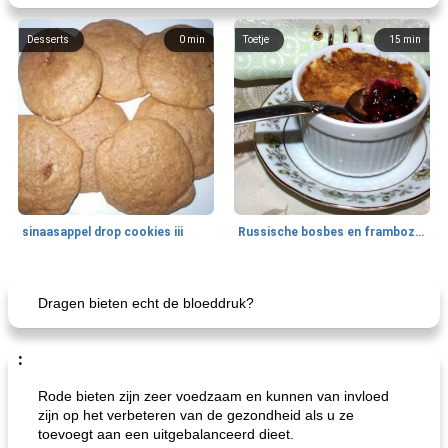
Desserts
0
min
Toetje
15
min
sinaasappel drop cookies iii
Russische bosbes en frambozenpudding
Ontbijt
5
min
Aardappel
60
min
Dragen bieten echt de bloeddruk?
:
Rode bieten zijn zeer voedzaam en kunnen van invloed
zijn op het verbeteren van de gezondheid als u ze
toevoegt aan een uitgebalanceerd dieet.