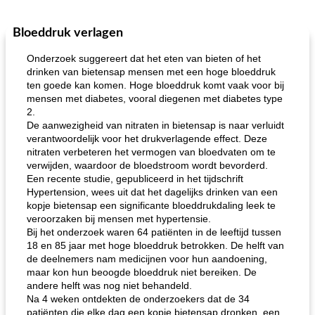
Bloeddruk verlagen
One Dish Meal
40
min
Soepen, stoofschotels en Chili
720
min
Onderzoek suggereert dat het eten van bieten of het
drinken van bietensap mensen met een hoge bloeddruk
ten goede kan komen. Hoge bloeddruk komt vaak voor bij
mensen met diabetes, vooral diegenen met diabetes type
2.
De aanwezigheid van nitraten in bietensap is naar verluidt
verantwoordelijk voor het drukverlagende effect. Deze
nitraten verbeteren het vermogen van bloedvaten om te
verwijden, waardoor de bloedstroom wordt bevorderd.
gemakkelijke rijst en hamburger een gerecht diner
oma's griessnockerlsuppe (rund- en griesmeelknoedelsoep)
Een recente studie, gepubliceerd in het tijdschrift
Hypertension, wees uit dat het dagelijks drinken van een
kopje bietensap een significante bloeddrukdaling leek te
veroorzaken bij mensen met hypertensie.
Bij het onderzoek waren 64 patiënten in de leeftijd tussen
18 en 85 jaar met hoge bloeddruk betrokken. De helft van
de deelnemers nam medicijnen voor hun aandoening,
maar kon hun beoogde bloeddruk niet bereiken. De
andere helft was nog niet behandeld.
Na 4 weken ontdekten de onderzoekers dat de 34
patiënten die elke dag een kopje bietensap dronken, een