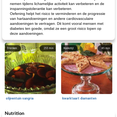
nemen tijdens lichamelijke activiteit kan verbeteren en de
inspanningstolerantie kan verbeteren.
Oefening helpt het risico te verminderen en de progressie
van hartaandoeningen en andere cardiovasculaire
aandoeningen te vertragen. Dit komt vooral mensen met
diabetes ten goede, omdat ze een groot risico lopen op
deze aandoeningen.
Dranken
255
min
Kookstijl
45
min
olijventuin sangria
kwarktaart diamanten
Nutrition
Feestdagen en evenementen
65
min
One Dish Meal
310
min