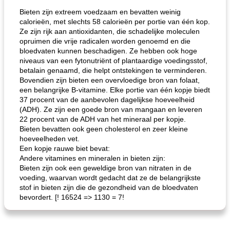
Bieten zijn extreem voedzaam en bevatten weinig
calorieën, met slechts 58 calorieën per portie van één kop.
Ze zijn rijk aan antioxidanten, die schadelijke moleculen
opruimen die vrije radicalen worden genoemd en die
bloedvaten kunnen beschadigen. Ze hebben ook hoge
niveaus van een fytonutriënt of plantaardige voedingsstof,
betalain genaamd, die helpt ontstekingen te verminderen.
Bovendien zijn bieten een overvloedige bron van folaat,
een belangrijke B-vitamine. Elke portie van één kopje biedt
de jamcake van Georgië tennessee
blauwe kaasperen kip
37 procent van de aanbevolen dagelijkse hoeveelheid
(ADH). Ze zijn een goede bron van mangaan en leveren
22 procent van de ADH van het mineraal per kopje.
Bieten bevatten ook geen cholesterol en zeer kleine
hoeveelheden vet.
Een kopje rauwe biet bevat:
Andere vitamines en mineralen in bieten zijn:
Bieten zijn ook een geweldige bron van nitraten in de
voeding, waarvan wordt gedacht dat ze de belangrijkste
stof in bieten zijn die de gezondheid van de bloedvaten
bevordert. [! 16524 => 1130 = 7!