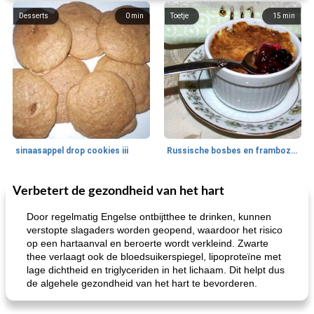
Desserts
0
min
Toetje
15
min
sinaasappel drop cookies iii
Russische bosbes en frambozenpudding
Verbetert de gezondheid van het hart
Ontbijt
5
min
Aardappel
60
min
Door regelmatig Engelse ontbijtthee te drinken, kunnen
verstopte slagaders worden geopend, waardoor het risico
op een hartaanval en beroerte wordt verkleind. Zwarte
thee verlaagt ook de bloedsuikerspiegel, lipoproteïne met
lage dichtheid en triglyceriden in het lichaam. Dit helpt dus
de algehele gezondheid van het hart te bevorderen.