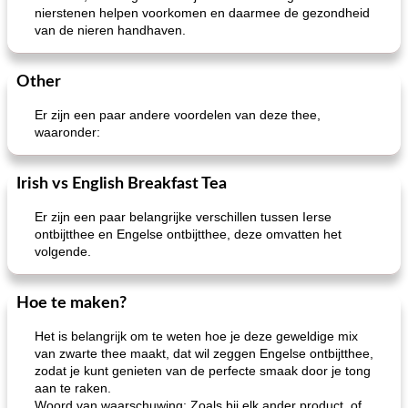
nierstenen helpen voorkomen en daarmee de gezondheid
van de nieren handhaven.
Other
Er zijn een paar andere voordelen van deze thee,
de pecannootpraliné-perziken van het seizoen
potluck spaghetti salade
waaronder:
Irish vs English Breakfast Tea
Er zijn een paar belangrijke verschillen tussen Ierse
ontbijtthee en Engelse ontbijtthee, deze omvatten het
volgende.
Hoe te maken?
Het is belangrijk om te weten hoe je deze geweldige mix
van zwarte thee maakt, dat wil zeggen Engelse ontbijtthee,
zodat je kunt genieten van de perfecte smaak door je tong
aan te raken.
Woord van waarschuwing: Zoals bij elk ander product, of