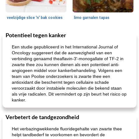
veelzijdige slice 'n' bak cookies
limo garnalen tapas
Potentieel tegen kanker
Zeevruchten
15
min
Feestdagen en evenementen
45
min
Een studie gepubliceerd in het International Journal of
Oncology suggereert dat de aanwezigheid van een
verbinding genaamd theaflavin-3'-monogallate of TF-2 in
zwarte thee zou kunnen dienen als een potentieel anti-
angiogeen middel voor kankerbehandeling. Volgens een
team van Poolse onderzoekers is zwarte thee een
antioxidant die beschermt tegen cellulaire schade
veroorzaakt door instabiele moleculen die bekend staan ​​
als vrije radicalen. Dit vermindert op zijn beurt het risico op
geroosterde tilapia parmezaan
spaghetti squash i
kanker.
Verbetert de tandgezondheid
Het verbazingwekkende fluoridegehalte van zwarte thee
helpt tandbederf te voorkomen en bevordert de