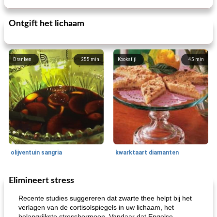
Ontgift het lichaam
Dranken
255
min
Kookstijl
45
min
olijventuin sangria
kwarktaart diamanten
Elimineert stress
Feestdagen en evenementen
65
min
One Dish Meal
310
min
Recente studies suggereren dat zwarte thee helpt bij het
verlagen van de cortisolspiegels in uw lichaam, het
belangrijkste stresshormoon. Vandaar dat Engelse