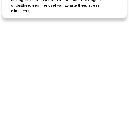
ontbijtthee, een mengsel van zwarte thee, stress
elimineert.
de jamcake van Georgië tennessee
blauwe kaasperen kip