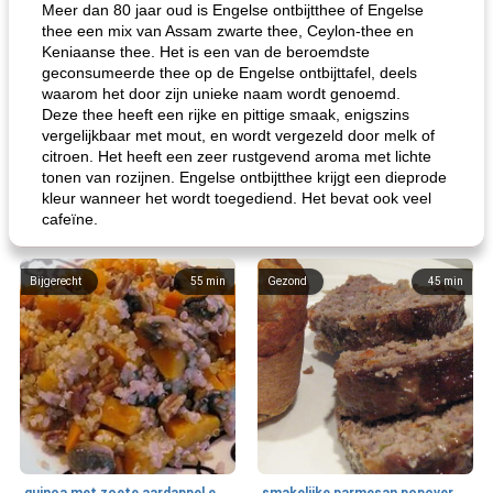
Meer dan 80 jaar oud is Engelse ontbijtthee of Engelse
thee een mix van Assam zwarte thee, Ceylon-thee en
Keniaanse thee. Het is een van de beroemdste
geconsumeerde thee op de Engelse ontbijttafel, deels
waarom het door zijn unieke naam wordt genoemd.
Deze thee heeft een rijke en pittige smaak, enigszins
vergelijkbaar met mout, en wordt vergezeld door melk of
citroen. Het heeft een zeer rustgevend aroma met lichte
tonen van rozijnen. Engelse ontbijtthee krijgt een dieprode
kleur wanneer het wordt toegediend. Het bevat ook veel
cafeïne.
Bijgerecht
55
min
Gezond
45
min