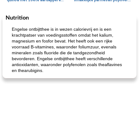
quinoa met zoete aardappel en champignons
smakelijke parmesan popovers (gezonder!)
Nutrition
One Dish Meal
40
min
Soepen, stoofschotels en Chili
720
min
Engelse ontbijtthee is in wezen calorievrij en is een
krachtpatser van voedingsstoffen omdat het kalium,
magnesium en fosfor bevat. Het heeft ook een rijke
voorraad B-vitamines, waaronder foliumzuur, evenals
mineralen zoals fluoride die de tandgezondheid
bevorderen. Engelse ontbijtthee heeft verschillende
antioxidanten, waaronder polyfenolen zoals theaflavines
en thearubigins.
gemakkelijke rijst en hamburger een gerecht diner
oma's griessnockerlsuppe (rund- en griesmeelknoedelsoep)