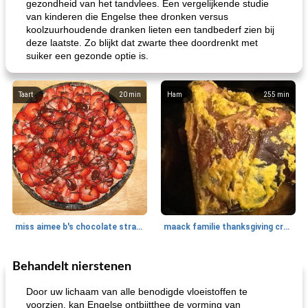
gezondheid van het tandvlees. Een vergelijkende studie
van kinderen die Engelse thee dronken versus
koolzuurhoudende dranken lieten een tandbederf zien bij
deze laatste. Zo blijkt dat zwarte thee doordrenkt met
suiker een gezonde optie is.
Taart
20
min
Ham
255
min
miss aimee b's chocolate strawberry pie
maack familie thanksgiving crock pot ham
Behandelt nierstenen
Ontbijt
10
min
Salade
152
min
Door uw lichaam van alle benodigde vloeistoffen te
voorzien, kan Engelse ontbijtthee de vorming van