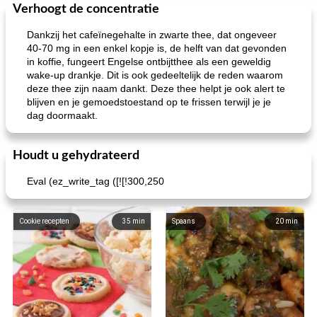
Verhoogt de concentratie
loco mokka havermout
rustieke dorpspizza
Dankzij het cafeïnegehalte in zwarte thee, dat ongeveer
40-70 mg in een enkel kopje is, de helft van dat gevonden
in koffie, fungeert Engelse ontbijtthee als een geweldig
wake-up drankje. Dit is ook gedeeltelijk de reden waarom
deze thee zijn naam dankt. Deze thee helpt je ook alert te
blijven en je gemoedstoestand op te frissen terwijl je je
dag doormaakt.
Houdt u gehydrateerd
Eval (ez_write_tag ([![!300,250
Cookie recepten
35
min
Spaans
20
min