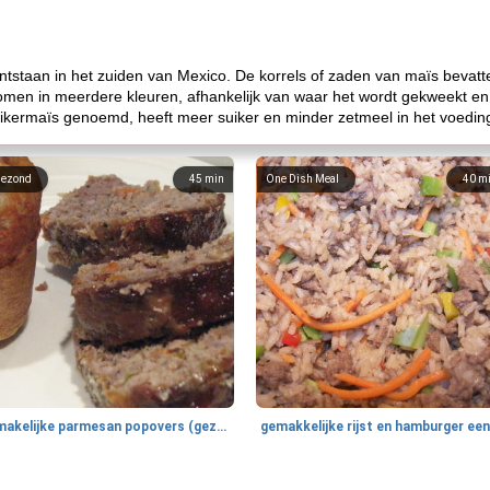
ontstaan ​​in het zuiden van Mexico. De korrels of zaden van maïs bevat
n in meerdere kleuren, afhankelijk van waar het wordt gekweekt en wel
suikermaïs genoemd, heeft meer suiker en minder zetmeel in het voedin
ezond
45
min
One Dish Meal
40
m
smakelijke parmesan popovers (gezonder!)