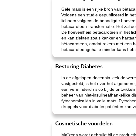
Gele maïs is een rijke bron van bètaca
Volgens een studie gepubliceerd in het
lichaam volgens de benodigde hoeveelhe
bètacaroteen-transformatie. Het zal o
De hoeveelheid bètacaroteen in het lic
en kan ziekten zoals kanker en hartaa
bètacaroteen, omdat rokers met een h
bètacaroteengehalte minder kans hebb
Besturing Diabetes
In de afgelopen decennia leek de were
vastgesteld, is het over het algemeen
een verminderd risico bij de ontwikkel
beheer van niet-insulineafhankelijke d
fytochemicaliën in volle maïs. Fytoche
druppels voor diabetespatiënten kan v
Cosmetische voordelen
Maïzena wordt gebruikt bij de producti