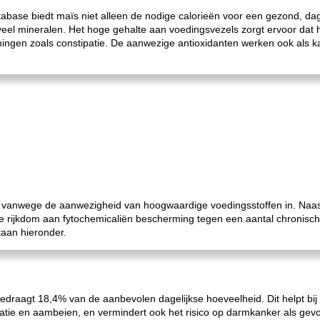
abase biedt maïs niet alleen de nodige calorieën voor een gezond, dag
veel mineralen. Het hoge gehalte aan voedingsvezels zorgt ervoor dat he
ingen zoals constipatie. De aanwezige antioxidanten werken ook als 
vanwege de aanwezigheid van hoogwaardige voedingsstoffen in. Naast h
t de rijkdom aan fytochemicaliën bescherming tegen een aantal chronis
an ​​hieronder.
draagt ​​18,4% van de aanbevolen dagelijkse hoeveelheid. Dit helpt bij 
atie en aambeien, en vermindert ook het risico op darmkanker als gevo