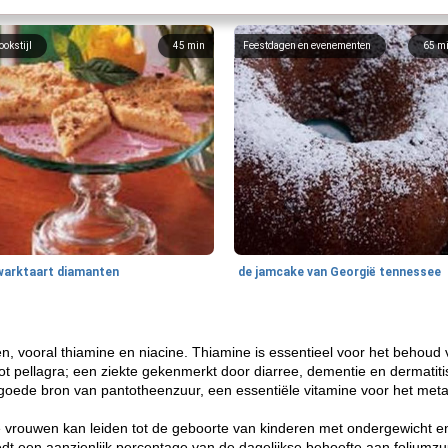
ookstijl
45
min
Feestdagen en evenementen
65
m
warktaart diamanten
de jamcake van Georgië tennessee
len, vooral thiamine en niacine. Thiamine is essentieel voor het beho
t tot pellagra; een ziekte gekenmerkt door diarree, dementie en dermati
oede bron van pantotheenzuur, een essentiële vitamine voor het meta
e vrouwen kan leiden tot de geboorte van kinderen met ondergewicht en
edt een aanzienlijk percentage van de dagelijkse behoefte aan folium