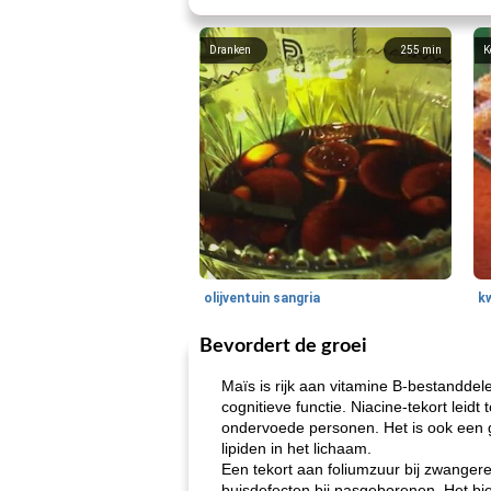
Dranken
255
min
K
olijventuin sangria
k
Bevordert de groei
Maïs is rijk aan vitamine B-bestandde
cognitieve functie. Niacine-tekort leid
ondervoede personen. Het is ook een g
lipiden in het lichaam.
Een tekort aan foliumzuur bij zwanger
buisdefecten bij pasgeborenen. Het bi