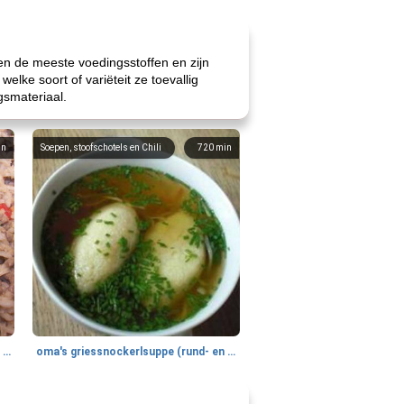
ten de meeste voedingsstoffen en zijn
ke soort of variëteit ze toevallig
gsmateriaal.
in
Soepen, stoofschotels en Chili
720
min
gemakkelijke rijst en hamburger een gerecht diner
oma's griessnockerlsuppe (rund- en griesmeelknoedelsoep)