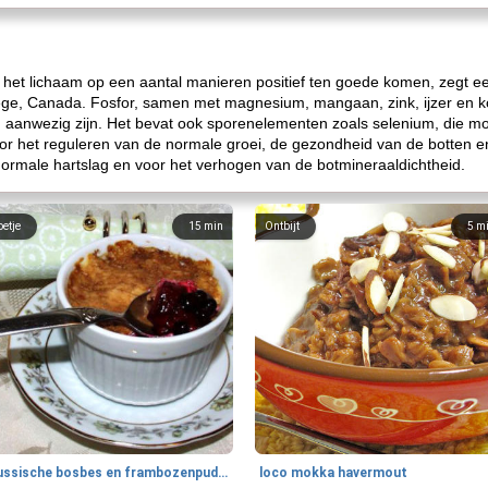
het lichaam op een aantal manieren positief ten goede komen, zegt een
ege, Canada. Fosfor, samen met magnesium, mangaan, zink, ijzer en ko
n aanwezig zijn. Het bevat ook sporenelementen zoals selenium, die moei
voor het reguleren van de normale groei, de gezondheid van de botten 
ormale hartslag en voor het verhogen van de botmineraaldichtheid.
oetje
15
min
Ontbijt
5
m
Russische bosbes en frambozenpudding
loco mokka havermout