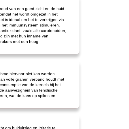
ehoud van een goed zicht en de huid.
A omdat het wordt omgezet in het
t is ideaal om het te verkrijgen via
ls het immuunsysteem stimuleren.
antioxidant, zoals alle carotenoïden,
ig zijn met hun inname van
-rokers met een hoog
isme hiervoor niet kan worden
van volle granen verband houdt met
 consumptie van de kernels bij het
e de aanwezigheid van fenolische
eren, wat de kans op spikes en
 om huiduitslag en irritatie te