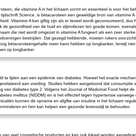
roteen, die vitamine A in het lichaam vormt en essentieel is voor het b
 tijdschrift Science, is bètacaroteen een geweldige bron van vitamine 
id. Vitamine A kan giftig zijn als er teveel wordt geconsumeerd, dus he
ok de gezondheid van de huid en slijmvliezen ten goede komen, evena
haam die niet wordt omgezet in vitamine A fungeert als een zeer sterke 
ndoeningen bestrijden. Dat gezegd hebbende, moeten rokers voorzicht
oog bètacaroteengehalte meer kans hebben op longkanker, terwijl niet
en op longkanker.
ld te lijden aan een epidemie van diabetes. Hoewel het exacte mechan
 gerelateerd aan voeding. Studies hebben aangetoond dat consumptie 
ing van diabetes type 2. Volgens het Journal of Medicinal Food helpt de
iabetes mellitus (NIDDM) en is het effectief tegen hypertensie vanweg
micaliën kunnen de opname en afgifte van insuline in het lichaam regul
erminderen en hen kan helpen een gezonde levensstijl te behouden.
e van veel cosmetische producten en kan ook lokaal worden aangebracht