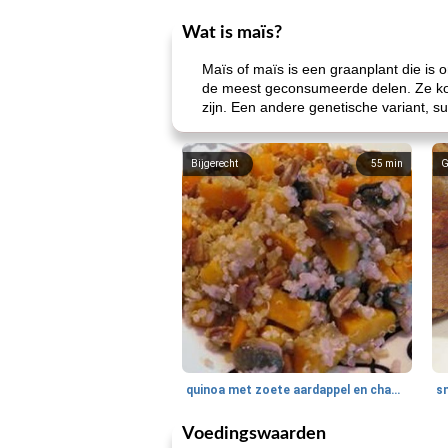
Wat is maïs?
Maïs of maïs is een graanplant die is 
de meest geconsumeerde delen. Ze kome
zijn. Een andere genetische variant, 
Bijgerecht
55
min
G
quinoa met zoete aardappel en champignons
Voedingswaarden