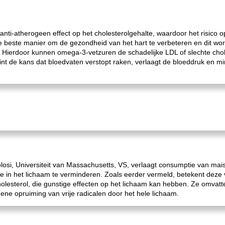
nti-atherogeen effect op het cholesterolgehalte, waardoor het risico op
e beste manier om de gezondheid van het hart te verbeteren en dit wordt
t. Hierdoor kunnen omega-3-vetzuren de schadelijke LDL of slechte cho
int de kans dat bloedvaten verstopt raken, verlaagt de bloeddruk en min
losi, Universiteit van Massachusetts, VS, verlaagt consumptie van mais
ie in het lichaam te verminderen. Zoals eerder vermeld, betekent deze
lesterol, die gunstige effecten op het lichaam kan hebben. Ze omvatt
ne opruiming van vrije radicalen door het hele lichaam.