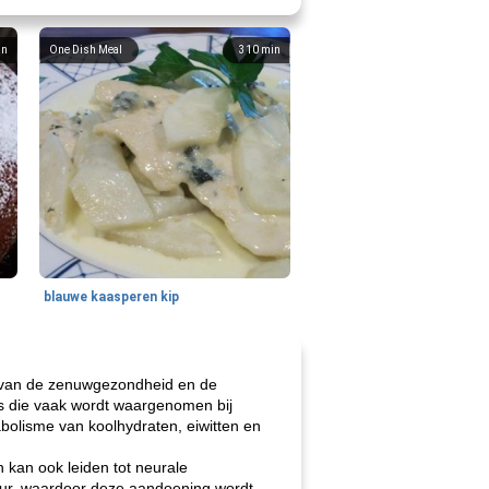
in
One Dish Meal
310
min
blauwe kaasperen kip
ud van de zenuwgezondheid en de
tis die vaak wordt waargenomen bij
bolisme van koolhydraten, eiwitten en
 kan ook leiden tot neurale
zuur, waardoor deze aandoening wordt