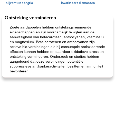
olijventuin sangria
kwarktaart diamanten
Ontsteking verminderen
Feestdagen en evenementen
65
min
One Dish Meal
310
min
Zoete aardappelen hebben ontstekingsremmende
eigenschappen en zijn voornamelijk te wijten aan de
aanwezigheid van bètacaroteen, anthocyanen, vitamine C
en magnesium. Beta-carotenen en anthocyanen zijn
actieve bio-verbindingen die bij consumptie antioxiderende
effecten kunnen hebben en daardoor oxidatieve stress en
ontsteking verminderen. Onderzoek en studies hebben
aangetoond dat deze verbindingen potentiële
suppressieve antikankeractiviteiten bezitten en immuniteit
de jamcake van Georgië tennessee
blauwe kaasperen kip
bevorderen.