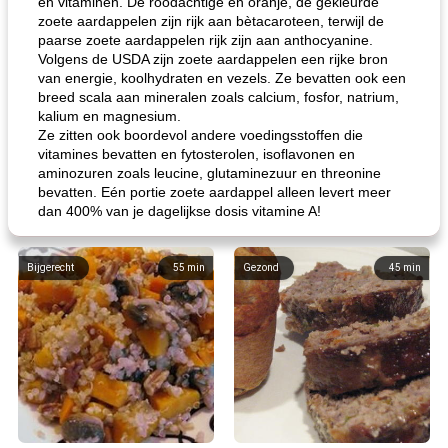
en vitaminen. De roodachtige en oranje, de gekleurde
zoete aardappelen zijn rijk aan bètacaroteen, terwijl de
paarse zoete aardappelen rijk zijn aan anthocyanine.
Volgens de USDA zijn zoete aardappelen een rijke bron
van energie, koolhydraten en vezels. Ze bevatten ook een
breed scala aan mineralen zoals calcium, fosfor, natrium,
kalium en magnesium.
Ze zitten ook boordevol andere voedingsstoffen die
vitamines bevatten en fytosterolen, isoflavonen en
aminozuren zoals leucine, glutaminezuur en threonine
bevatten. Eén portie zoete aardappel alleen levert meer
dan 400% van je dagelijkse dosis vitamine A!
Bijgerecht
55
min
Gezond
45
min