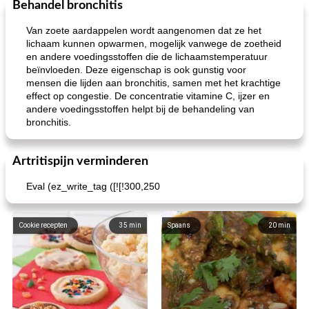
Behandel bronchitis
Ontbijt
5
min
Aardappel
60
min
Van zoete aardappelen wordt aangenomen dat ze het
lichaam kunnen opwarmen, mogelijk vanwege de zoetheid
en andere voedingsstoffen die de lichaamstemperatuur
beïnvloeden. Deze eigenschap is ook gunstig voor
mensen die lijden aan bronchitis, samen met het krachtige
effect op congestie. De concentratie vitamine C, ijzer en
andere voedingsstoffen helpt bij de behandeling van
bronchitis.
loco mokka havermout
rustieke dorpspizza
Artritispijn verminderen
Eval (ez_write_tag ([![!300,250
Cookie recepten
35
min
Spaans
20
min