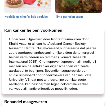
veelzijdige slice 'n' bak cookies
limo garnalen tapas
Kan kanker helpen voorkomen
Zeevruchten
15
min
Feestdagen en evenementen
45
min
Onderzoek uitgevoerd door laboratoriummuizen door
Khalid Asadi et al. van het Auckland Cancer Society
Research Centre, Nieuw-Zeeland suggereerde dat paarse
zoete aardappel anthocyanine-rijke diëten de tumorgroei
helpen verminderen en remmen (Biomed Research
International 2015). Chemopreventieproeven zijn nodig bij
mensen om de anti-kanker eigenschappen van zoete
aardappel te begrijpen. Bovendien suggereerde een
studie uitgevoerd door onderzoekers van Kansas State
geroosterde tilapia parmezaan
spaghetti squash i
University, VS, dat met anthocyanine verrijkte zoete
aardappel kan beschermen tegen colorectale kanker
vanwege zijn antiproliferatieve mogelijkheden.
Behandel maagzweren