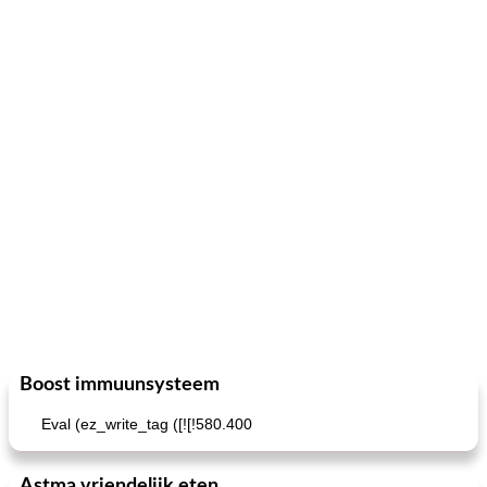
Boost immuunsysteem
Eval (ez_write_tag ([![!580.400
Astma vriendelijk eten