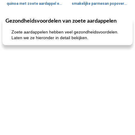
quinoa met zoete aardappel en champignons
smakelijke parmesan popovers (gezonder!)
Gezondheidsvoordelen van zoete aardappelen
One Dish Meal
40
min
Soepen, stoofschotels en Chili
720
min
Zoete aardappelen hebben veel gezondheidsvoordelen.
Laten we ze hieronder in detail bekijken.
gemakkelijke rijst en hamburger een gerecht diner
oma's griessnockerlsuppe (rund- en griesmeelknoedelsoep)