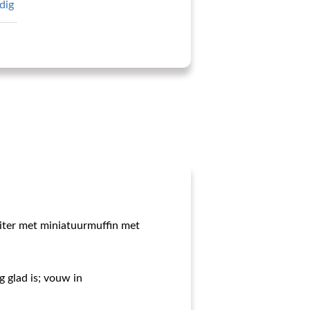
odig
liter met miniatuurmuffin met
g glad is; vouw in