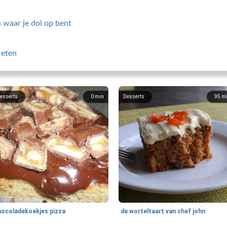
 waar je dol op bent
 eten
esserts
0
min
Desserts
95
m
hocoladekoekjes pizza
de worteltaart van chef john