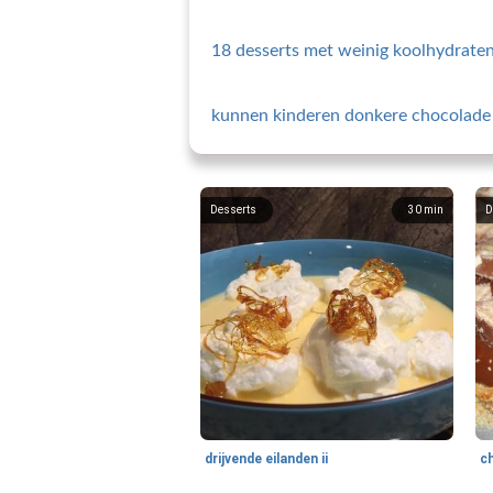
18 desserts met weinig koolhydraten
kunnen kinderen donkere chocolade
Desserts
30
min
D
drijvende eilanden ii
c