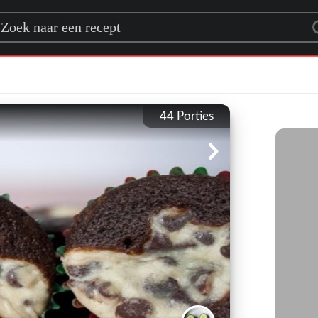
rch for a recipe
44
Porties