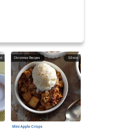
in
Christmas Recipes
50
min
Mini Apple Crisps