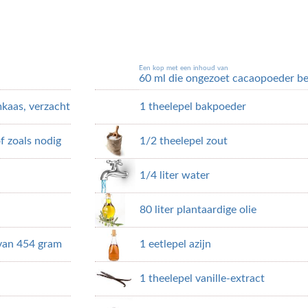
Een kop met een inhoud van
60 ml die ongezoet cacaopoeder b
kaas, verzacht
1 theelepel bakpoeder
of zoals nodig
1/2 theelepel zout
1/4 liter water
80 liter plantaardige olie
 van 454 gram
1 eetlepel azijn
1 theelepel vanille-extract