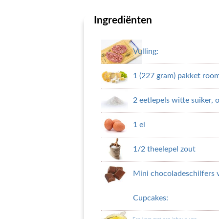
Ingrediënten
Vulling:
1 (227 gram) pakket room
2 eetlepels witte suiker, 
1 ei
1/2 theelepel zout
Mini chocoladeschilfers
Cupcakes: