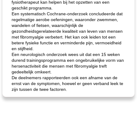
fysiotherapeut kan helpen bij het opzetten van een
geschikt programma.
gemakkelijke rijst en hamburger een gerecht diner
oma's griessnockerlsuppe (rund- en griesmeelknoedelsoep)
Een systematisch Cochrane-onderzoek concludeerde dat
regelmatige aerobe oefeningen, waaronder zwemmen,
wandelen of fietsen, waarschijnlijk de
gezondheidsgerelateerde kwaliteit van leven van mensen
met fibromyalgie verbetert. Het kan ook leiden tot een
betere fysieke functie en verminderde pijn, vermoeidheid
en stijfheid.
Een neurologisch onderzoek wees uit dat een 15 weken
durend trainingsprogramma een ongebruikelijke vorm van
hersenactiviteit die mensen met fibromyalgie treft
gedeeltelijk omkeert.
De deelnemers rapporteerden ook een afname van de
ernst van de symptomen, hoewel er geen verband leek te
zijn tussen de twee factoren.