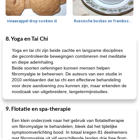
sinaasappel drop cookies iii
Russische bosbes en frambozenpudding
8. Yoga en Tai Chi
Ontbijt
5
min
Aardappel
60
min
Yoga en tai chi zijn beide zachte en langzame disciplines
die gecontroleerde bewegingen combineren met meditatie
en diepe ademhaling.
Beide soorten oefeningen kunnen mensen helpen
fibromyalgie te beheersen. De auteurs van een studie in
2010 verklaarden dat tai chi een effectieve behandeling
voor deze aandoening zou kunnen zijn, maar erkenden de
noodzaak van uitgebreidere, langetermijnstudies.
loco mokka havermout
rustieke dorpspizza
9. Flotatie en spa-therapie
Een klein onderzoek naar het gebruik van flotatietherapie
om fibromyalgie te behandelen, bleek dat het tijdelijke
symptoomverlichting bood. In totaal kregen 81 deelnemers
met fibromyalgie uit vijf verschillende landen drie free float-