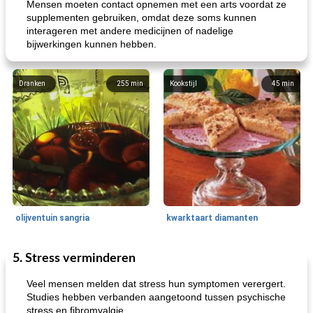
Mensen moeten contact opnemen met een arts voordat ze
supplementen gebruiken, omdat deze soms kunnen
interageren met andere medicijnen of nadelige
bijwerkingen kunnen hebben.
Dranken
255
min
Kookstijl
45
min
olijventuin sangria
kwarktaart diamanten
5. Stress verminderen
Feestdagen en evenementen
65
min
One Dish Meal
310
min
Veel mensen melden dat stress hun symptomen verergert.
Studies hebben verbanden aangetoond tussen psychische
stress en fibromyalgie.