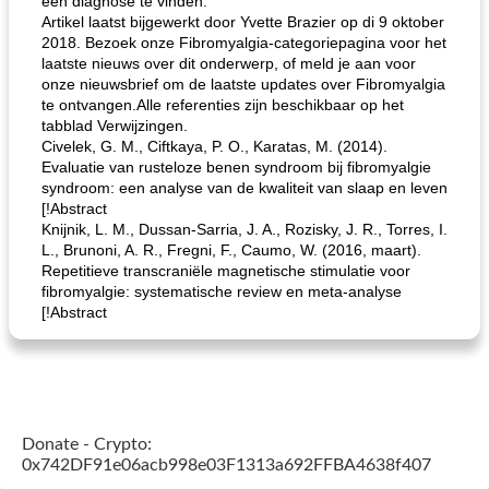
een ​​diagnose te vinden.
Artikel laatst bijgewerkt door Yvette Brazier op di 9 oktober
2018. Bezoek onze Fibromyalgia-categoriepagina voor het
laatste nieuws over dit onderwerp, of meld je aan voor
onze nieuwsbrief om de laatste updates over Fibromyalgia
te ontvangen.Alle referenties zijn beschikbaar op het
tabblad Verwijzingen.
Civelek, G. M., Ciftkaya, P. O., Karatas, M. (2014).
Evaluatie van rusteloze benen syndroom bij fibromyalgie
syndroom: een analyse van de kwaliteit van slaap en leven
[!Abstract
Knijnik, L. M., Dussan-Sarria, J. A., Rozisky, J. R., Torres, I.
L., Brunoni, A. R., Fregni, F., Caumo, W. (2016, maart).
Repetitieve transcraniële magnetische stimulatie voor
fibromyalgie: systematische review en meta-analyse
[!Abstract
Donate - Crypto:
0x742DF91e06acb998e03F1313a692FFBA4638f407