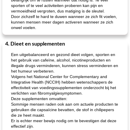
belangrijk om te rusten wanneer dat nodig is. Te veel
sporten of te veel activiteiten proberen kan pijn en
vermoeidheid vergroten, dus matiging is de sleutel.
Door zichzelf te hard te duwen wanneer ze zich fit voelen,
kunnen mensen meer dagen activeren wanneer ze zich
onwel voelen.
4. Dieet en supplementen
Een uitgebalanceerd en gezond dieet volgen, sporten en
het gebruik van cafeïne, alcohol, nicotineproducten en
illegale drugs verminderen, kunnen stress verminderen en
het humeur verbeteren.
Volgens het National Center for Complementary and
Integrative Health (NCCIH) hebben wetenschappers de
effectiviteit van voedingssupplementen onderzocht bij het
verlichten van fibromyalgiesymptomen.
Deze supplementen omvatten:
Sommige mensen raden ook aan om actuele producten te
gebruiken die capsaïcine bevatten, de stof in chilipepers
die ze heet maakt.
Er is echter meer bewijs nodig om te bevestigen dat deze
effectief zijn.