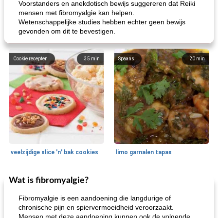
Voorstanders en anekdotisch bewijs suggereren dat Reiki
mensen met fibromyalgie kan helpen.
Wetenschappelijke studies hebben echter geen bewijs
gevonden om dit te bevestigen.
Cookie recepten
35
min
Spaans
20
min
veelzijdige slice 'n' bak cookies
limo garnalen tapas
Wat is fibromyalgie?
Zeevruchten
15
min
Feestdagen en evenementen
45
min
Fibromyalgie is een aandoening die langdurige of
chronische pijn en spiervermoeidheid veroorzaakt.
Mensen met deze aandoening kunnen ook de volgende