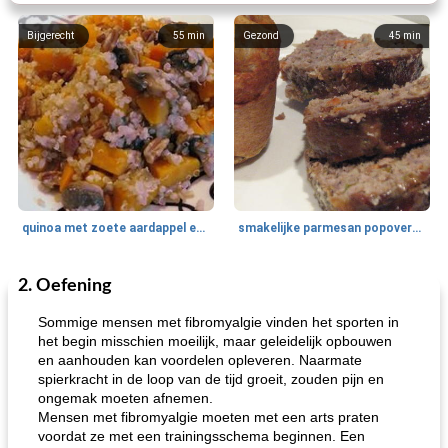
Bijgerecht
55
min
Gezond
45
min
quinoa met zoete aardappel en champignons
smakelijke parmesan popovers (gezonder!)
2. Oefening
One Dish Meal
40
min
Soepen, stoofschotels en Chili
720
min
Sommige mensen met fibromyalgie vinden het sporten in
het begin misschien moeilijk, maar geleidelijk opbouwen
en aanhouden kan voordelen opleveren. Naarmate
spierkracht in de loop van de tijd groeit, zouden pijn en
ongemak moeten afnemen.
Mensen met fibromyalgie moeten met een arts praten
voordat ze met een trainingsschema beginnen. Een