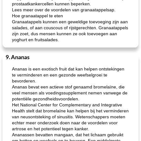
prostaatkankercellen kunnen beperken.
Lees meer over de voordelen van granaatappelsap.
Hoe granaatappel te eten
Granaatappels kunnen een geweldige toevoeging zijn aan
salades, of aan couscous of rijstgerechten. Granaatappels
zijn zoet, dus mensen kunnen ze ook toevoegen aan
yoghurt en fruitsalades.
9. Ananas
Ananas is een exotisch fruit dat kan helpen ontstekingen
te verminderen en een gezonde weefselgroei te
bevorderen.
Ananas bevat een actieve stof genaamd bromelaïne, die
veel mensen als voedingssupplement nemen vanwege de
potentiële gezondheidsvoordelen.
Het National Center for Complementary and Integrative
Health stelt dat bromelaïne kan helpen bij het verminderen
van neusontsteking of sinusitis. Wetenschappers moeten
echter meer onderzoek doen naar de voordelen voor
artrose en het potentieel tegen kanker.
Ananassen bevatten mangaan, dat het lichaam gebruikt
om botten en weefsels op te bouwen. Een middelgrote