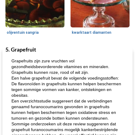
olijventuin sangria
kwarktaart diamanten
5. Grapefruit
Feestdagen en evenementen
65
min
One Dish Meal
310
min
Grapefruits zijn zure vruchten vol
gezondheidsbevorderende vitamines en mineralen.
Grapefruits kunnen roze, rood of wit zijn.
Een halve grapefruit bevat de volgende voedingsstoffen:
De flavonoïden in grapefruits kunnen helpen beschermen
tegen sommige vormen van kanker, ontstekingen en
obesitas.
Een overzichtsstudie suggereert dat de verbindingen
genaamd furanocoumarins gevonden in grapefruits
de jamcake van Georgië tennessee
blauwe kaasperen kip
kunnen helpen beschermen tegen oxidatieve stress en
tumoren en gezonde botten kunnen ondersteunen.
Sommige onderzoeken uit deze review suggereren dat
grapefruit furanocoumarins mogelijk kankerbestrijdende