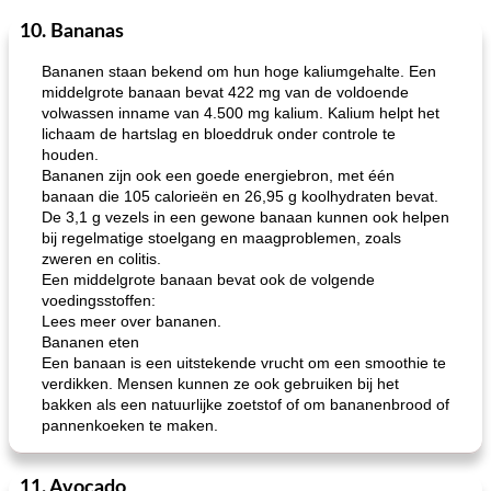
10. Bananas
Zeevruchten
15
min
Feestdagen en evenementen
45
min
Bananen staan ​​bekend om hun hoge kaliumgehalte. Een
middelgrote banaan bevat 422 mg van de voldoende
volwassen inname van 4.500 mg kalium. Kalium helpt het
lichaam de hartslag en bloeddruk onder controle te
houden.
Bananen zijn ook een goede energiebron, met één
banaan die 105 calorieën en 26,95 g koolhydraten bevat.
De 3,1 g vezels in een gewone banaan kunnen ook helpen
bij regelmatige stoelgang en maagproblemen, zoals
geroosterde tilapia parmezaan
spaghetti squash i
zweren en colitis.
Een middelgrote banaan bevat ook de volgende
voedingsstoffen:
Lees meer over bananen.
Bananen eten
Een banaan is een uitstekende vrucht om een ​​smoothie te
verdikken. Mensen kunnen ze ook gebruiken bij het
bakken als een natuurlijke zoetstof of om bananenbrood of
pannenkoeken te maken.
11. Avocado