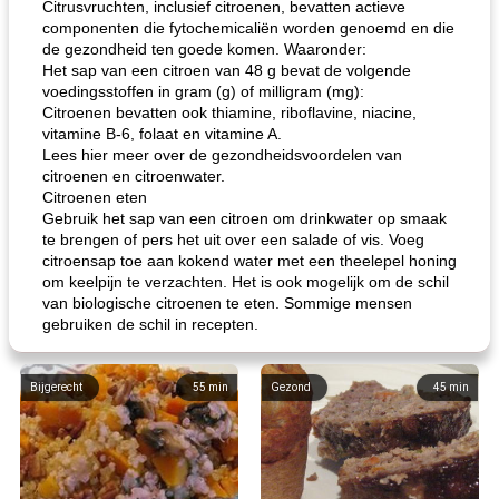
Citrusvruchten, inclusief citroenen, bevatten actieve
componenten die fytochemicaliën worden genoemd en die
de gezondheid ten goede komen. Waaronder:
Het sap van een citroen van 48 g bevat de volgende
voedingsstoffen in gram (g) of milligram (mg):
Citroenen bevatten ook thiamine, riboflavine, niacine,
vitamine B-6, folaat en vitamine A.
Lees hier meer over de gezondheidsvoordelen van
citroenen en citroenwater.
Citroenen eten
Gebruik het sap van een citroen om drinkwater op smaak
te brengen of pers het uit over een salade of vis. Voeg
citroensap toe aan kokend water met een theelepel honing
om keelpijn te verzachten. Het is ook mogelijk om de schil
van biologische citroenen te eten. Sommige mensen
gebruiken de schil in recepten.
Bijgerecht
55
min
Gezond
45
min