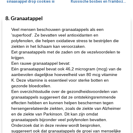
sinaasappel drop cookies iii
Russische bosbes en frambozenpudding
8. Granaatappel
Ontbijt
5
min
Aardappel
60
min
Veel mensen beschouwen granaatappels als een
'superfood'. Ze bevatten veel antioxidanten en
polyfenolen, die helpen oxidatieve stress te bestrijden die
ziekten in het lichaam kan veroorzaken.
Eet granaatappels met de zaden om de vezelvoordelen te
krijgen.
Een rauwe granaatappel bevat:
Eén granaatappel bevat ook 46,2 microgram (mcg) van de
aanbevolen dagelijkse hoeveelheid van 80 mcg vitamine
loco mokka havermout
rustieke dorpspizza
K. Deze vitamine is essentieel voor sterke botten en
gezonde bloedcellen.
Een overzichtsstudie over de gezondheidsvoordelen van
granaatappels suggereert dat ze ontstekingsremmende
effecten hebben en kunnen helpen beschermen tegen
hersengerelateerde ziekten, zoals de ziekte van Alzheimer
en de ziekte van Parkinson. Dit kan zijn omdat
granaatappels bijzonder veel polyfenolen bevatten.
Onderzoek dat in deze review wordt besproken,
suggereert ook dat granaatappels de groei van menselijke