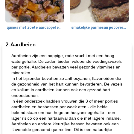
quinoa met zoete aardappel en champignons
smakelijke parmesan popovers (gezonder!)
2. Aardbeien
One Dish Meal
40
min
Soepen, stoofschotels en Chili
720
min
Aardbeien zijn een sappige, rode vrucht met een hoog
watergehalte. De zaden bieden voldoende voedingsvezels
per portie. Aardbeien bevatten veel gezonde vitamines en
mineralen.
In het bijzonder bevatten ze anthocyanen, flavonoïden die
de gezondheid van het hart kunnen bevorderen. De vezels
en kalium in aardbeien kunnen ook een gezond hart
ondersteunen.
In één onderzoek hadden vrouwen die 3 of meer porties
gemakkelijke rijst en hamburger een gerecht diner
oma's griessnockerlsuppe (rund- en griesmeelknoedelsoep)
aardbeien en bosbessen per week aten - die beide
bekend staan ​​om hun hoge anthocyaninegehalte - een
lager risico op een hartaanval dan die met lagere inname.
Aardbeien en andere kleurrijke bessen bevatten ook een
flavonoïde genaamd quercetine. Dit is een natuurlijke