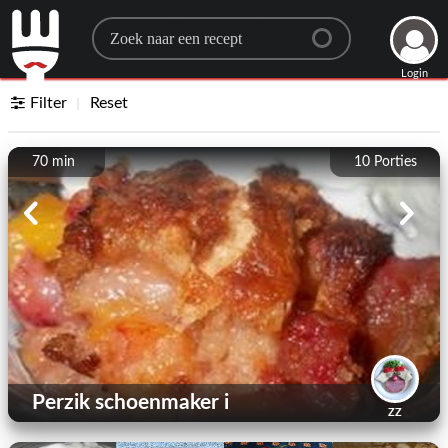
Search for a recipe
Login
Filter
Reset
70 min
10
Porties
Perzik schoenmaker i
ZZ