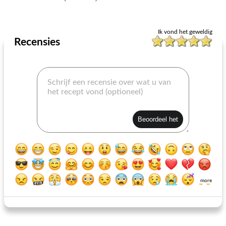
Groenten
30
min
Groenten
10
min
Ik vond het geweldig
Recensies
botswaanse kool (botswana)
ik kan niet geloven dat het gewoon kool is
more