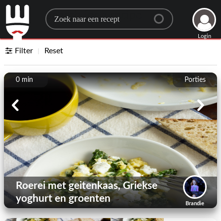
Search for a recipe
Login
Filter
Reset
0 min
Porties
Roerei met geitenkaas, Griekse
yoghurt en groenten
Brandie