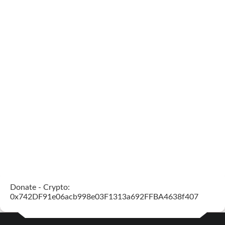
Donate - Crypto:
0x742DF91e06acb998e03F1313a692FFBA4638f407