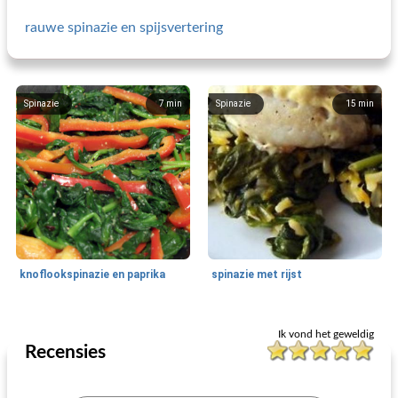
rauwe spinazie en spijsvertering
Spinazie
7
min
Spinazie
15
min
knoflookspinazie en paprika
spinazie met rijst
Spinazie
30
min
Spinazie
45
min
Ik vond het geweldig
Recensies