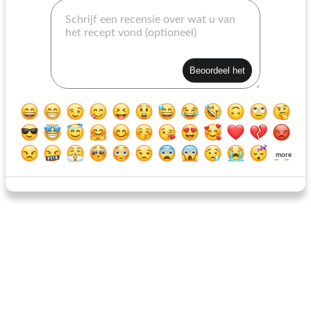
gestoofde spinazie met knoflook, ui en pijnboompitten
kaasachtige spinazie en aardappellenterollen met pittige yoghurt rsc
more