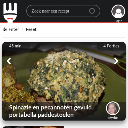
Search for a recipe
Login
Filter
Reset
45 min
4
Porties
Spinazie en pecannoten gevuld
portabella paddestoelen
Myrite